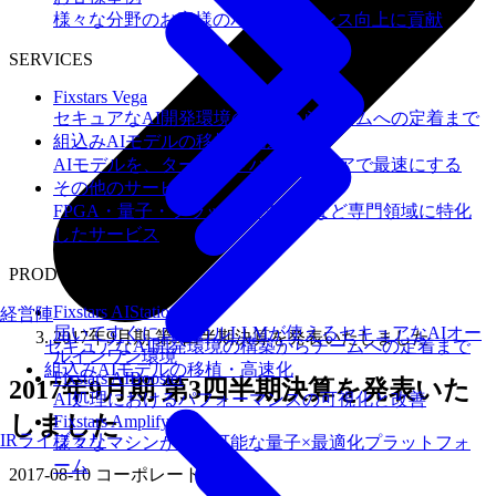
様々な分野のお客様のパフォーマンス向上に貢献
SERVICES
Fixstars Vega
セキュアなAI開発環境の構築からチームへの定着まで
組込みAIモデルの移植・高速化
AIモデルを、ターゲットハードウェアで最速にする
その他のサービス
FPGA・量子・フラッシュメモリなど専門領域に特化
したサービス
PRODUCTS
Fixstars AIStation
経営陣
届いてすぐにローカルLLMが使えるセキュアなAIオー
2017年9月期 第3四半期決算を発表いたしました
セキュアなAI開発環境の構築からチームへの定着まで
ルインワン環境
組込みAIモデルの移植・高速化
Fixstars AIBooster
2017年9月期 第3四半期決算を発表いた
AI処理におけるパフォーマンスの可視化と改善
しました
Fixstars Amplify
IRライブラリ
様々なマシンが利用可能な量子×最適化プラットフォ
ーム
2017-08-10
コーポレート