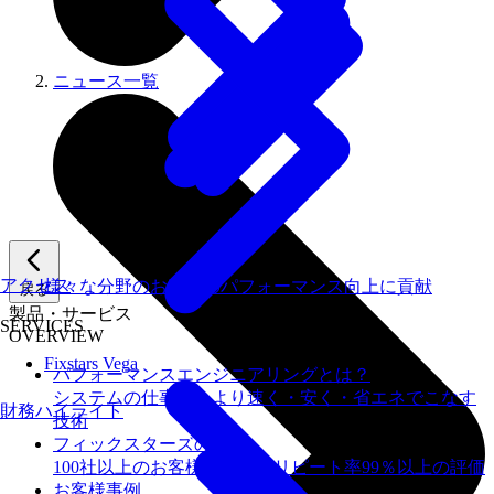
ニュース一覧
アクセス
様々な分野のお客様のパフォーマンス向上に貢献
戻る
製品・サービス
SERVICES
OVERVIEW
Fixstars Vega
パフォーマンスエンジニアリングとは？
システムの仕事を、より速く・安く・省エネでこなす
財務ハイライト
技術
フィックスターズの​強み
100社以上のお客様を支援しリピート率99％以上の評価
お客様事例