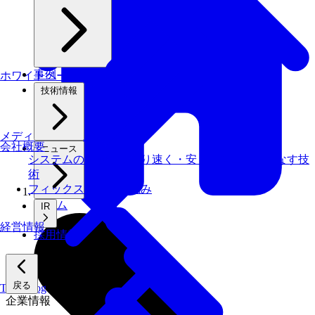
事例
ホワイトペーパー
技術情報
メディアライブラリ
会社概要
ニュース
システムの仕事を、より速く・安く・省エネでこなす技
術
フィックスターズの​強み
ホーム
IR
経営情報
採用情報
戻る
Tech Blog
企業情報