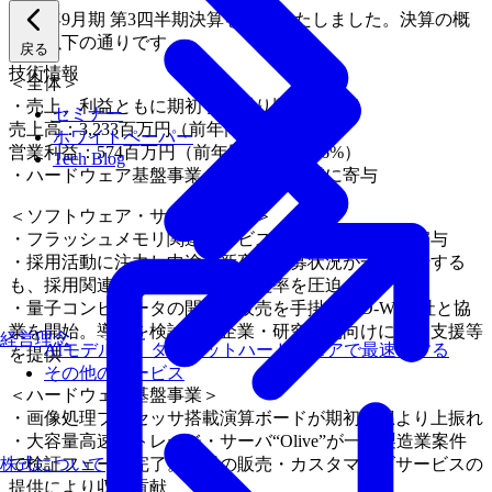
2017年9月期 第3四半期決算を発表いたしました。決算の概
要は以下の通りです。
戻る
技術情報
＜全体＞
・売上、利益ともに期初予算通り順調に推移
セミナー
売上高：3,233百万円（前年同期比 ＋4.7%）
ホワイトペーパー
営業利益：574百万円（前年同期比 ▲ 5.6%）
Tech Blog
・ハードウェア基盤事業が伸長し売上増に寄与
＜ソフトウェア・サービス事業＞
・フラッシュメモリ関連サービスが安定して業績に寄与
・採用活動に注力し中途・新卒の応募状況が一部好転する
も、採用関連費用が増加して利益率を圧迫
・量子コンピュータの開発・販売を手掛けるD-Wave社と協
業を開始。導入を検討する企業・研究機関向けに導入支援等
経営理念
AIモデルを、ターゲットハードウェアで最速にする
を提供
その他のサービス
＜ハードウェア基盤事業＞
・画像処理プロセッサ搭載演算ボードが期初予想より上振れ
・大容量高速ストレージ・サーバ“Olive”が一部製造業案件
株式について
で検証フェーズ完了。機器の販売・カスタマイズサービスの
提供により収益貢献