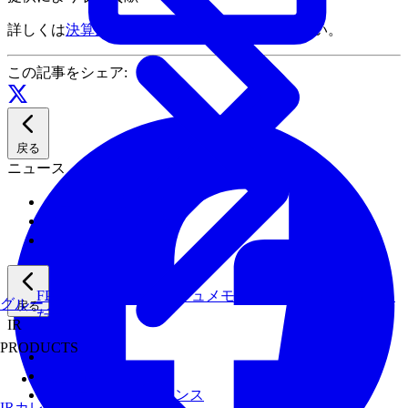
詳しくは
決算短信
と
補足説明資料
をご覧ください。
この記事をシェア:
戻る
ニュース
ニュース一覧
メディアライブラリ
IRニュース
FPGA・量子・フラッシュメモリなど専門領域に特化し
グループ会社
戻る
たサービス
IR
PRODUCTS
IRニュース
経営情報
Fixstars AIStation
コーポレートガバナンス
IRカレンダー