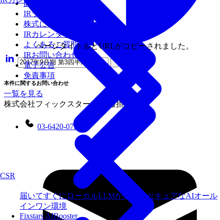
財務ハイライト
IRライブラリ
株式について
IRカレンダー
よくあるご質問
ページタイトルとURLがコピーされました。
IRお問い合わせ
電子公告
免責事項
本件に関するお問い合わせ
一覧を見る
株式会社フィックスターズ 広報担当
03-6420-0751
CSR
届いてすぐにローカルLLMが使えるセキュアなAIオール
インワン環境
Fixstars AIBooster