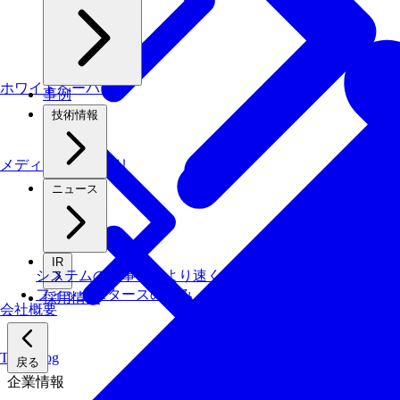
ホワイトペーパー
事例
技術情報
メディアライブラリ
ニュース
IR
システムの仕事を、より速く・安く・省エネでこなす技
フィックスターズの​強み
採用情報
会社概要
Tech Blog
戻る
企業情報