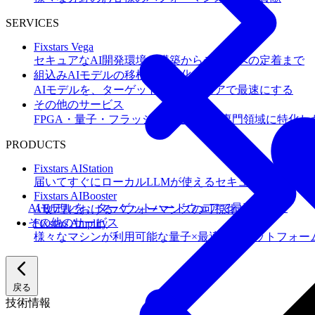
SERVICES
Fixstars Vega
セキュアなAI開発環境の構築からチームへの定着まで
組込みAIモデルの移植・高速化
AIモデルを、ターゲットハードウェアで最速にする
その他のサービス
FPGA・量子・フラッシュメモリなど専門領域に特化し
PRODUCTS
Fixstars AIStation
届いてすぐにローカルLLMが使えるセキュアなAIオー
Fixstars AIBooster
AIモデルを、ターゲットハードウェアで最速にする
AI処理におけるパフォーマンスの可視化と改善
その他のサービス
Fixstars Amplify
様々なマシンが利用可能な量子×最適化プラットフォー
戻る
技術情報