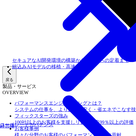
セキュアなAI開発環境の構築からチームへの定着まで
組込みAIモデルの移植・高速化
戻る
製品・サービス
OVERVIEW
パフォーマンスエンジニアリングとは？
システムの仕事を、より速く・安く・省エネでこなす技
フィックスターズの​強み
100社以上のお客様を支援しリピート率99％以上の評価
コーポレートガバナンス
経営陣
お客様事例
様々な分野のお客様のパフォーマンス向上に貢献