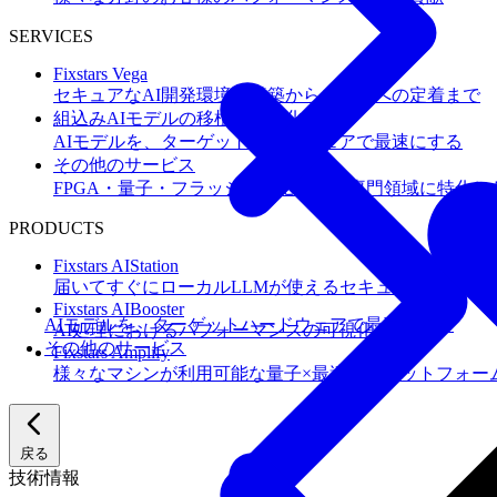
SERVICES
Fixstars Vega
セキュアなAI開発環境の構築からチームへの定着まで
組込みAIモデルの移植・高速化
AIモデルを、ターゲットハードウェアで最速にする
その他のサービス
FPGA・量子・フラッシュメモリなど専門領域に特化し
PRODUCTS
Fixstars AIStation
届いてすぐにローカルLLMが使えるセキュアなAIオー
Fixstars AIBooster
AIモデルを、ターゲットハードウェアで最速にする
AI処理におけるパフォーマンスの可視化と改善
その他のサービス
Fixstars Amplify
様々なマシンが利用可能な量子×最適化プラットフォー
戻る
技術情報