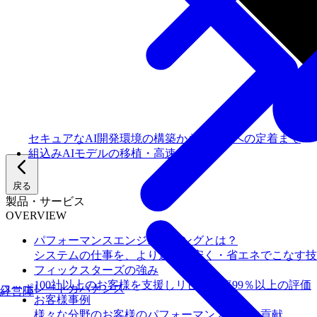
セキュアなAI開発環境の構築からチームへの定着まで
組込みAIモデルの移植・高速化
戻る
製品・サービス
OVERVIEW
パフォーマンスエンジニアリングとは？
システムの仕事を、より速く・安く・省エネでこなす技
フィックスターズの​強み
100社以上のお客様を支援しリピート率99％以上の評価
コーポレートガバナンス
経営陣
お客様事例
様々な分野のお客様のパフォーマンス向上に貢献