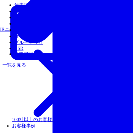
代表挨拶
会社概要
沿革
アクセス
IRニュース
経営陣
経営理念
グループ会社
CSR
執筆書籍
一覧を見る
100社以上のお客様を支援しリピート率99％以上の評価
お客様事例