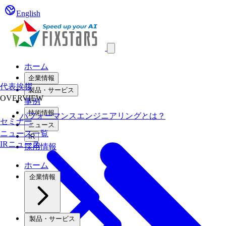
English
Open main menu
ホーム
企業情報
代表挨拶
製品・サービス
OVERVIEW
事例
技術情報
パフォーマンスエンジニアリングとは？
セミナー
ニュース
ニュース一覧
IR
IRニュース
採用情報
ホーム
企業情報
製品・サービス