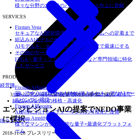
様々な分野のお客様のパフォーマンス向上に貢献
SERVICES
Fixstars Vega
セキュアなAI開発環境の構築からチームへの定着まで
組込みAIモデルの移植・高速化
AIモデルを、ターゲットハードウェアで最速にする
その他のサービス
FPGA・量子・フラッシュメモリなど専門領域に特化
したサービス
PRODUCTS
経営陣
Fixstars AIStation
届いてすぐにローカルLLMが使えるセキュアなAIオー
セキュアなAI開発環境の構築からチームへの定着まで
エッジビジョンAIの提案でNEDO事業に採択
ルインワン環境
組込みAIモデルの移植・高速化
Fixstars AIBooster
エッジビジョンAIの提案でNEDO事業
AI処理におけるパフォーマンスの可視化と改善
に採択
Fixstars Amplify
IRライブラリ
様々なマシンが利用可能な量子×最適化プラットフォ
ーム
2018-11-28
プレスリリース