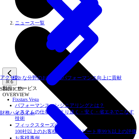
ニュース一覧
アクセス
様々な分野のお客様のパフォーマンス向上に貢献
戻る
製品・サービス
SERVICES
OVERVIEW
Fixstars Vega
パフォーマンスエンジニアリングとは？
システムの仕事を、より速く・安く・省エネでこなす
財務ハイライト
技術
フィックスターズの​強み
100社以上のお客様を支援しリピート率99％以上の評価
お客様事例