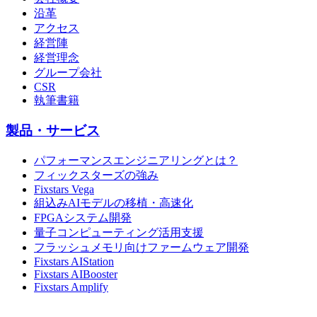
沿革
アクセス
経営陣
経営理念
グループ会社
CSR
執筆書籍
製品・サービス
パフォーマンスエンジニアリングとは？
フィックスターズの強み
Fixstars Vega
組込みAIモデルの移植・高速化
FPGAシステム開発
量子コンピューティング活用支援
フラッシュメモリ向けファームウェア開発
Fixstars AIStation
Fixstars AIBooster
Fixstars Amplify