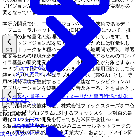
ジビジョンAIを短時間で開発できる手法の早急な実現が必
要となっています。
本研究開発では、エッジビジョンAIの中心技術であるディ
ープニューラルネットワーク（DNN）の実装について、推
論処理の超軽量化と処理の高速化を目標としています。ま
た、エッジビジョンAIを広く普及させるためには軽量化し
たネットワークを各種ハードウェア上へ短期間で実装、最適
戻る
化するための環境が必要です。これを実現するためのコンパ
ニュース
イラ基盤の研究開発も行います。本研究開発が対象とするハ
ニュース一覧
ードウェアは様々なプログラムを高性能な専用回路として実
メディアライブラリ
装可能なリコンフィギュラブルデバイス（FPGA）とし、専
IRニュース
用の開発環境を整備することで高性能なエッジビジョンAI
アプリケーションを短期間で広く普及させることを目的とし
ています。
FPGA・量子・フラッシュメモリなど専門領域に特化し
グループ会社
戻る
たサービス
本研究開発の実施体制は、株式会社フィックスターズを中心
IR
[2]
に、Halide
プログラムに対するフィックスターズ独自の最
PRODUCTS
適化コンパイラの開発を行ってきた米国子会社Fixstars
IRニュース
Fixstars AIStation
Solutions, Inc.、全2値化畳み込みニューラルネットワークの
経営情報
FPGA実装の実績がある東京工業大学、および、ドメイン固
コーポレートガバナンス
IRカレンダー