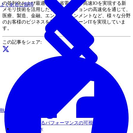
の並列化および最適化と、省電力かつ高速IOを実現する新
よくあるご質問
メモリ技術を活用したアプリケーションの高速化を通じて、
医療、製造、金融、エンターテインメントなど、様々な分野
のお客様のビジネスを加速し、グリーンITを実現していま
す。
この記事をシェア:
執筆書籍
AI処理におけるパフォーマンスの可視化と改善
Fixstars Amplify