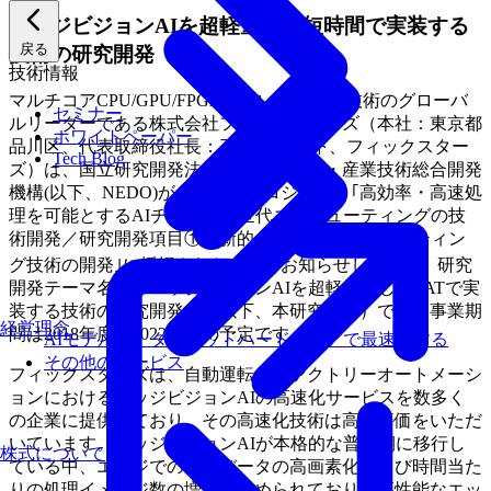
エッジビジョンAIを超軽量化し短時間で実装する
戻る
技術の研究開発
技術情報
マルチコアCPU/GPU/FPGAを用いた高速化技術のグローバ
セミナー
ルリーダーである株式会社フィックスターズ（本社：東京都
ホワイトペーパー
品川区、代表取締役社長：三木 聡、以下、フィックスター
Tech Blog
ズ）は、国立研究開発法人新エネルギー・産業技術総合開発
機構(以下、NEDO)が公募したプロジェクト｢高効率・高速処
理を可能とするAIチップ・次世代コンピューティングの技
術開発／研究開発項目①革新的AIエッジコンピューティン
[1]
グ技術の開発｣に採択されたことをお知らせします
。研究
開発テーマ名は「エッジビジョンAIを超軽量化し短TATで実
装する技術の研究開発」（以下、本研究開発）です。事業期
経営理念
間は2018年度～2022年度の予定です。
AIモデルを、ターゲットハードウェアで最速にする
その他のサービス
フィックスターズは、自動運転やファクトリーオートメーシ
ョンにおけるエッジビジョンAIの高速化サービスを数多く
の企業に提供しており、その高速化技術は高い評価をいただ
いています。エッジビジョンAIが本格的な普及期に移行し
株式について
ている中、エッジでの画像データの高画素化および時間当た
りの処理イメージ数の増加が求められており、高性能なエッ