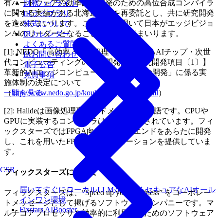
有ハードウェアの効率的な開発のための高位合成コンパイラ
財務ハイライト
に関する実績がある北海道大学を再委託とし、共に研究開発
IRライブラリ
を進めてまいります。この成果を用いて日本がエッジビジョ
株式について
ンAIのリーダーとなることに貢献してまいります。
IRカレンダー
よくあるご質問
[1]: NEDO「高効率・高速処理を可能とするAIチップ・次世
IRお問い合わせ
代コンピューティングの技術開発／【研究開発項目〔1〕】
電子公告
革新的AIエッジコンピューティング技術の開発」に係る実
免責事項
施体制の決定について
（
http://www.nedo.go.jp/koubo/IT3_100066.html
）
一覧を見る
[2]: Halideは画像処理専用のドメイン固有言語です。CPUや
GPUに実装するコンパイラはOSSで提供されています。フィ
ックスターズではFPGA向けのバックエンドをあらたに開発
し、これを用いたFPGA開発ソリューションを提供していま
す。
CSR
フィックスターズについて
届いてすぐにローカルLLMが使えるセキュアなAIオール
フィックスターズは、”Speed up your Business” をコーポレー
インワン環境
トメッセージとして掲げるソフトウェアカンパニーです。マ
Fixstars AIBooster
ルチコアプロセッサを効率的に利用するためのソフトウェア