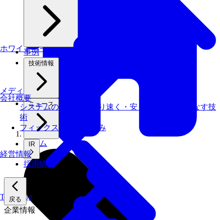
ホワイトペーパー
事例
技術情報
メディアライブラリ
会社概要
ニュース
システムの仕事を、より速く・安く・省エネでこなす技
術
フィックスターズの​強み
ホーム
IR
経営情報
採用情報
Tech Blog
戻る
企業情報