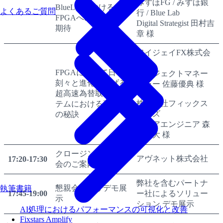
みずほFG / みずほ銀
BlueLabにおける
よくあるご質問
行 / Blue Lab
FPGAへの取組みと
Digital Strategist 田村吉
期待
章 様
ワイジェイFX株式会
社
FPGAによって日々
プロジェクトマネー
刻々と進化を遂げる
ジャー 佐藤優典 様
超高速為替取引シス
株式会社フィックス
テムにおける高速化
ターズ
の秘訣
シニアエンジニア 森
高晃大 様
クロージング / 懇親
アヴネット株式会社
17:20-17:30
会のご案内
弊社を含むパートナ
懇親会およびデモ展
執筆書籍
17:45-19:00
ー社によるソリュー
示
ション デモ展示
AI処理におけるパフォーマンスの可視化と改善
Fixstars Amplify