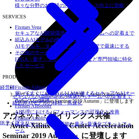
様々な分野のお客様のパフォーマンス向上に貢献
SERVICES
Fixstars Vega
セキュアなAI開発環境の構築からチームへの定着まで
組込みAIモデルの移植・高速化
AIモデルを、ターゲットハードウェアで最速にする
その他のサービス
FPGA・量子・フラッシュメモリなど専門領域に特化
したサービス
PRODUCTS
経営陣
Fixstars AIStation
届いてすぐにローカルLLMが使えるセキュアなAIオー
アヴネット・ザイリンクス共催「Avnet-Xilinx Data
セキュアなAI開発環境の構築からチームへの定着まで
ルインワン環境
Center Acceleration Seminar 2019 Autumn」に登壇します
組込みAIモデルの移植・高速化
Fixstars AIBooster
AI処理におけるパフォーマンスの可視化と改善
アヴネット・ザイリンクス共催
Fixstars Amplify
IRライブラリ
様々なマシンが利用可能な量子×最適化プラットフォ
「Avnet-Xilinx Data Center Acceleration
ーム
Seminar 2019 Autumn」に登壇します