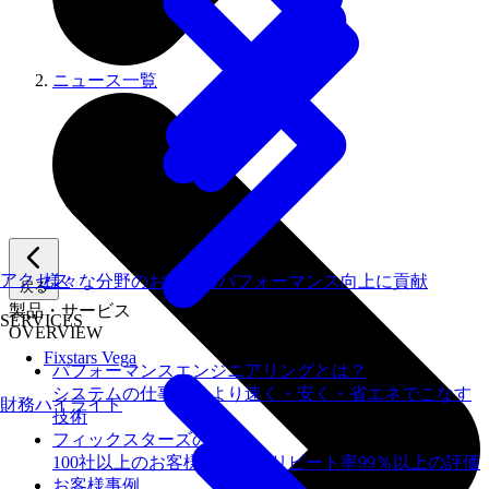
ニュース一覧
アクセス
様々な分野のお客様のパフォーマンス向上に貢献
戻る
製品・サービス
SERVICES
OVERVIEW
Fixstars Vega
パフォーマンスエンジニアリングとは？
システムの仕事を、より速く・安く・省エネでこなす
財務ハイライト
技術
フィックスターズの​強み
100社以上のお客様を支援しリピート率99％以上の評価
お客様事例