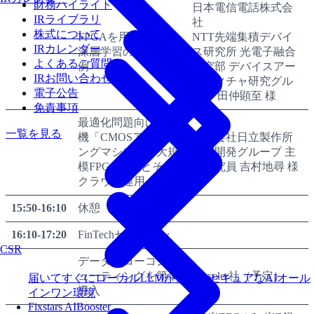
財務ハイライト
日本電信電話株式会
IRライブラリ
社
株式について
FPGAを用いた分散
NTT先端集積デバイ
IRカレンダー
深層学習の高速化事
ス研究所 光電子融合
よくあるご質問
例
研究部 デバイスアー
IRお問い合わせ
キテクチャ研究グル
電子公告
ープ 田仲顕至 様
免責事項
最適化問題向け計算
一覧を見る
機「CMOSアニーリ
株式会社日立製作所
ングマシン」の大規
研究開発グループ 主
模FPGA実装とその
任研究員 吉村地尋 様
クラウド運用
15:50-16:10
休憩
16:10-17:20
FinTechセッション
CSR
データフローコンピ
ューティングを簡単
Maxeler社（予定）
届いてすぐにローカルLLMが使えるセキュアなAIオール
導入
インワン環境
Fixstars AIBooster