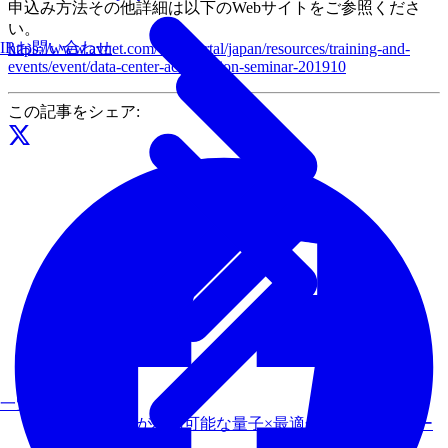
申込み方法その他詳細は以下のWebサイトをご参照くださ
い。
IRお問い合わせ
https://www.avnet.com/wps/portal/japan/resources/training-and-
events/event/data-center-acceleration-seminar-201910
この記事をシェア:
一覧を見る
様々なマシンが利用可能な量子×最適化プラットフォー
ム