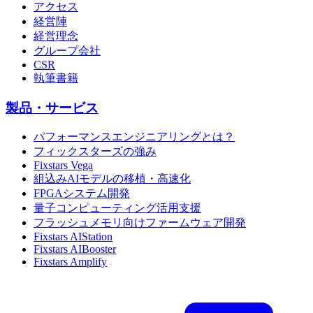
アクセス
経営陣
経営理念
グループ会社
CSR
執筆書籍
製品・サービス
パフォーマンスエンジニアリングとは？
フィックスターズの強み
Fixstars Vega
組込みAIモデルの移植・高速化
FPGAシステム開発
量子コンピューティング活用支援
フラッシュメモリ向けファームウェア開発
Fixstars AIStation
Fixstars AIBooster
Fixstars Amplify