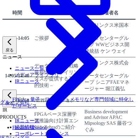
時間
内容
登壇者名
ザイリンクス米国本
社
14:00-14:05
ご挨拶
データセンターグル
ープ WWビジネス開
戻る
発統括 ケン ウェイ
ニュース
ザイリンクス株式会
データセンター戦略
ニュース一覧
社
最新情報 – ザイリン
メディアライブラリ
14:05-14:40
データセンターグル
クスが提供する革新
IRニュース
ープ シニアFAEマネ
的技術 –
ージャー 堀江義弘
FPGA・量子・フラッシュメモリなど専門領域に特化し
14:40-15:50
AI/HPCセッション
グループ会社
戻る
たサービス
IR
Business development
FPGAベース深層学
PRODUCTS
and Advisor APAC
IRニュース
習推論向け計算エン
Mipsology SAS 藤谷つ
経営情報
ジンZebraのご紹介
Fixstars AIStation
ぐみ
コーポレートガバナンス
IRカレンダー