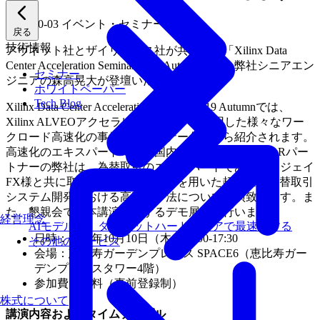
2019-10-03
イベント・セミナー
戻る
技術情報
アヴネット社とザイリンクス社が共催する「Xilinx Data
Center Acceleration Seminar 2019 Autumn」で、弊社シニアエン
セミナー
ジニアの森高晃大が登壇いたします。
ホワイトペーパー
Tech Blog
Xilinx Data Center Acceleration Seminar 2019 Autumnでは、
Xilinx ALVEOアクセラレータカードを活用した様々なワー
クロード高速化の事例をパートナー各社から紹介されます。
高速化のエキスパートであり国内初のALVEO認定VARパー
トナーの弊社は、為替取引のエキスパートであるワイジェイ
FX様と共に取り組んでいるFPGAを用いた超低遅延為替取引
システム開発における高速化手法について講演致します。ま
た、懇親会では本講演に関するデモ展示も行います。
経営理念
AIモデルを、ターゲットハードウェアで最速にする
日時：2019年10月10日（木）14:00-17:30
その他のサービス
会場：恵比寿ガーデンプレイス SPACE6（恵比寿ガー
デンプレイスタワー4階）
参加費：無料（事前登録制）
株式について
講演内容およびタイムテーブル