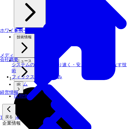
ホワイトペーパー
事例
技術情報
メディアライブラリ
会社概要
ニュース
システムの仕事を、より速く・安く・省エネでこなす技
術
フィックスターズの​強み
ホーム
IR
経営情報
採用情報
戻る
Tech Blog
企業情報