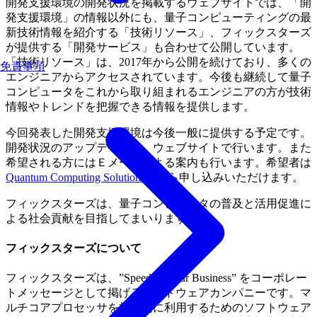
開発支援環境の開発状況を掲載するウェブサイトでは、「開
発支援環境」の情報以外にも、量子コンピューティングの最
新技術情報を紹介する「技術リソース」、フィックスターズ
が提供する「開発サービス」も合わせて公開しています。
「技術リソース」は、2017年から公開を続けており、多くの
免責事項
エンジニアからアクセスされています。今後も継続して量子
コンピュータをこれから取り組まれるエンジニアの方が技術
情報やトレンドを把握できる情報を提供します。
今回発表した開発支援環境は今後一般に提供する予定です。
開発状況のアップデートは、ウェブサイトで行います。また
希望される方にはＥメールによる案内も行います。希望者は
Quantum Computing Solutions
内から申し込みいただけます。
フィックスターズは、量子コンピュータの普及と活用促進に
よる社会貢献を目指してまいります。
フィックスターズについて
フィックスターズは、”Speed up your Business” をコーポレー
トメッセージとして掲げるソフトウェアカンパニーです。マ
ルチコアプロセッサを効率的に利用するためのソフトウェア