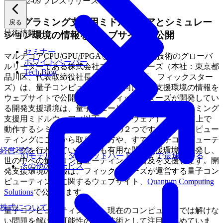
2019-12-09
プレスリリース
プログラミング支援用ミドルウェアとシミュレー
戻る
技術情報
ション環境の情報をウェブサイトで公開
セミナー
マルチコアCPU/GPU/FPGAを用いた高速化技術のグローバ
ホワイトペーパー
ルリーダーである株式会社フィックスターズ（本社：東京都
Tech Blog
品川区、代表取締役社長：三木 聡、以下、フィックスター
ズ）は、量子コンピューティング向け開発支援環境の情報を
ウェブサイトで公開します。フィックスターズが開発してい
る開発支援環境は、量子アニーリング方式のプログラミング
支援用ミドルウェア（以下、ミドルウェア）と、GPU上で
動作するシミュレーション環境の２つです。量子コンピュー
ティングにこれから取り組む方や、すでに量子コンピューテ
ィングを行われている方にも有用な開発支援環境を開発し、
経営理念
AIモデルを、ターゲットハードウェアで最速にする
世の中への量子コンピューティングの普及を支援します。開
その他のサービス
発支援環境の情報は、フィックスターズが運営する量子コン
ピューティングに関するウェブサイト、
Quantum Computing
Solutions
で公開します。
株式について
量子コンピューティングは、現在のコンピュータでは解けな
い問題を解ける可能性のある技術として注目を集めていま