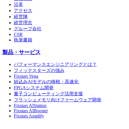
沿革
アクセス
経営陣
経営理念
グループ会社
CSR
執筆書籍
製品・サービス
パフォーマンスエンジニアリングとは？
フィックスターズの強み
Fixstars Vega
組込みAIモデルの移植・高速化
FPGAシステム開発
量子コンピューティング活用支援
フラッシュメモリ向けファームウェア開発
Fixstars AIStation
Fixstars AIBooster
Fixstars Amplify