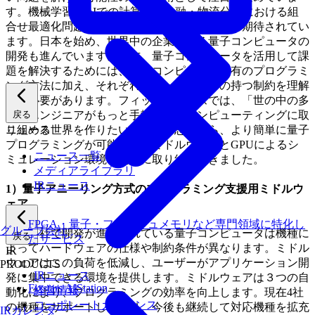
す。機械学習・AIでの計算や、金融・物流分野における組
合せ最適化問題を短時間で解くことが出来ると期待されてい
ます。日本を始め、世界中の企業による量子コンピュータの
開発も進んでいます。一方、量子コンピュータを活用して課
題を解決するためには、量子コンピュータ特有のプログラミ
ング方法に加え、それぞれのハードウェアの持つ制約を理解
する必要があります。フィックスターズでは、「世の中の多
くのエンジニアがもっと手軽に量子コンピューティングに取
戻る
り組める世界を作りたい」という思いから、より簡単に量子
ニュース
プログラミングが可能になるミドルウェアとGPUによるシ
ニュース一覧
ミュレーション環境の開発に取り組んできました。
メディアライブラリ
IRニュース
1）量子アニーリング方式のプログラミング支援用ミドルウ
ェア
FPGA・量子・フラッシュメモリなど専門領域に特化し
グループ会社
現在各社で開発が進められている量子コンピュータは機種に
戻る
たサービス
よってハードウェアの仕様や制約条件が異なります。ミドル
IR
ウェアはこの負荷を低減し、ユーザーがアプリケーション開
PRODUCTS
IRニュース
発に集中できる環境を提供します。ミドルウェアは３つの自
Fixstars AIStation
経営情報
動化により、プログラミングの効率を向上します。現在4社
コーポレートガバナンス
の機種をサポートしており、今後も継続して対応機種を拡充
IRカレンダー