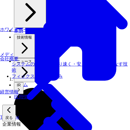
ホワイトペーパー
事例
技術情報
メディアライブラリ
会社概要
ニュース
システムの仕事を、より速く・安く・省エネでこなす技
術
フィックスターズの​強み
ホーム
IR
経営情報
採用情報
Tech Blog
戻る
企業情報