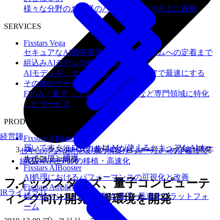
様々な分野のお客様のパフォーマンス向上に貢献
SERVICES
Fixstars Vega
セキュアなAI開発環境の構築からチームへの定着まで
組込みAIモデルの移植・高速化
AIモデルを、ターゲットハードウェアで最速にする
その他のサービス
FPGA・量子・フラッシュメモリなど専門領域に特化
したサービス
PRODUCTS
経営陣
Fixstars AIStation
届いてすぐにローカルLLMが使えるセキュアなAIオー
フィックスターズ、量子コンピューティング向け開発
セキュアなAI開発環境の構築からチームへの定着まで
ルインワン環境
支援環境を開発
組込みAIモデルの移植・高速化
Fixstars AIBooster
AI処理におけるパフォーマンスの可視化と改善
フィックスターズ、量子コンピューテ
Fixstars Amplify
IRライブラリ
様々なマシンが利用可能な量子×最適化プラットフォ
ィング向け開発支援環境を開発
ーム