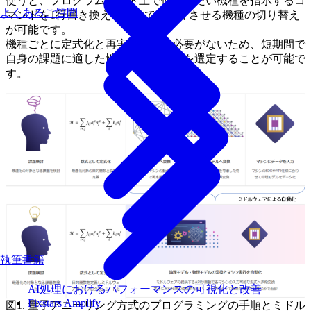
使うと、プログラムコード上で使用したい機種を指示するコ
よくあるご質問
マンドを1行書き換えるだけで、動作させる機種の切り替え
が可能です。
機種ごとに定式化と再実装を行う必要がないため、短期間で
自身の課題に適した性能をもつ機種を選定することが可能で
す。
執筆書籍
AI処理におけるパフォーマンスの可視化と改善
Fixstars Amplify
図1. 量子アニーリング方式のプログラミングの手順とミドル