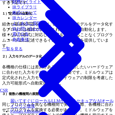
財務ハイライト
する予定です。
IRライブラリ
株式について
１）定式化の自動化
IRカレンダー
よくあるご質問
組合せ最適化問題を定義して数式や入力モデルをデータ化す
IRお問い合わせ
るプロセスは複雑ですが、これらの作業を自動化します。
電子公告
様々な入力形式に対応し、数式を変換することなくプログラ
免責事項
ムコード上に記述できるインターフェースを提供していま
す。
一覧を見る
２）入力モデルのデータ化
各機種の仕様には差異があるため、使用したいハードウェア
に合わせた入力モデルへの変換が必要です。ミドルウェアは
定式化された入力モデルを、ハードウェアの制限を考慮した
入力可能形式へ自動変換します。
CSR
３）複数の機種間の展開
届いてすぐにローカルLLMが使えるセキュアなAIオール
同じプログラムを異なる機種間で実行する際、各機種に合わ
インワン環境
せてプログラムを変換する必要があります。ミドルウェアを
Fixstars AIBooster