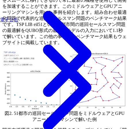
をスムーズに移行できるので常に最新の機種を使用して開発
を加速することができます。このミドルウェアとGPUアニ
ーリングマシンを用いた事例を紹介します。組み合わせ最適
化問題で代表的な巡回セールスマン問題のベンチマーク結果
電子公告
です。TSP LIB eil51という51都市間の巡回セールスマン問題
の最適解をQUBO形式の最適化モデルの入力において1.1秒
で解いています。この他の事例でのベンチマーク結果もウェ
ブサイトに掲載しています。
図2. 51都市の巡回セールスマン問題をミドルウェアとGPU
アニーリングマシンで解いた例