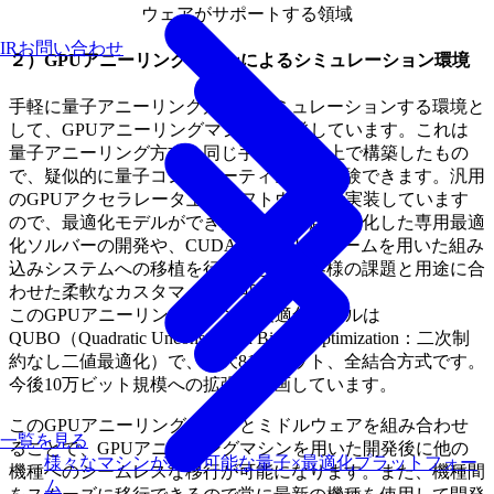
ウェアがサポートする領域
IRお問い合わせ
２）GPUアニーリングマシンによるシミュレーション環境
手軽に量子アニーリング方式をシミュレーションする環境と
して、GPUアニーリングマシンを開発しています。これは
量子アニーリング方式と同じ手法をGPU上で構築したもの
で、疑似的に量子コンピューティングを体験できます。汎用
のGPUアクセラレータ上にソフトウェアで実装しています
ので、最適化モデルができた後に、課題に特化した専用最適
化ソルバーの開発や、CUDAプラットフォームを用いた組み
込みシステムへの移植を行うなど、お客様の課題と用途に合
わせた柔軟なカスタマイズが可能です。
このGPUアニーリングマシンの最適化モデルは
QUBO（Quadratic Unconstrained Binary Optimization：二次制
約なし二値最適化）で、最大8192ビット、全結合方式です。
今後10万ビット規模への拡張を計画しています。
このGPUアニーリングマシンとミドルウェアを組み合わせ
一覧を見る
ることで、GPUアニーリングマシンを用いた開発後に他の
様々なマシンが利用可能な量子×最適化プラットフォー
機種へのシームレスな移行が可能になります。また、機種間
ム