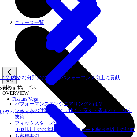
ニュース一覧
アクセス
様々な分野のお客様のパフォーマンス向上に貢献
戻る
製品・サービス
SERVICES
OVERVIEW
Fixstars Vega
パフォーマンスエンジニアリングとは？
システムの仕事を、より速く・安く・省エネでこなす
財務ハイライト
技術
フィックスターズの​強み
100社以上のお客様を支援しリピート率99％以上の評価
お客様事例