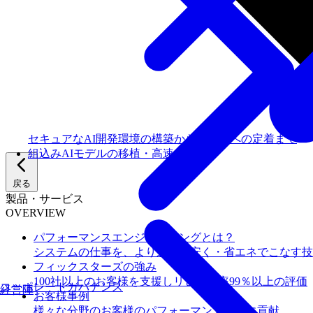
セキュアなAI開発環境の構築からチームへの定着まで
組込みAIモデルの移植・高速化
戻る
製品・サービス
OVERVIEW
パフォーマンスエンジニアリングとは？
システムの仕事を、より速く・安く・省エネでこなす技
フィックスターズの​強み
100社以上のお客様を支援しリピート率99％以上の評価
コーポレートガバナンス
経営陣
お客様事例
様々な分野のお客様のパフォーマンス向上に貢献