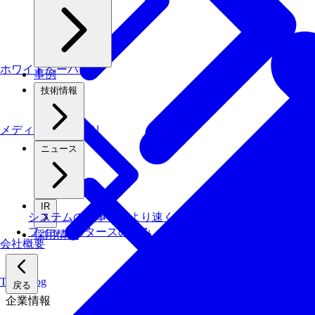
ホワイトペーパー
事例
技術情報
メディアライブラリ
ニュース
IR
システムの仕事を、より速く・安く・省エネでこなす技
フィックスターズの​強み
採用情報
会社概要
Tech Blog
戻る
企業情報