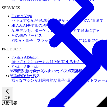
SERVICES
Fixstars Vega
セキュアなAI開発環境の構築からチームへの定着まで
組込みAIモデルの移植・高速化
AIモデルを、ターゲットハードウェアで最速にする
その他のサービス
FPGA・量子・フラッシュメモリなど専門領域に特化し
PRODUCTS
Fixstars AIStation
届いてすぐにローカルLLMが使えるセキュアなAIオー
Fixstars AIBooster
AIモデルを、ターゲットハードウェアで最速にする
AI処理におけるパフォーマンスの可視化と改善
その他のサービス
Fixstars Amplify
様々なマシンが利用可能な量子×最適化プラットフォー
戻る
技術情報