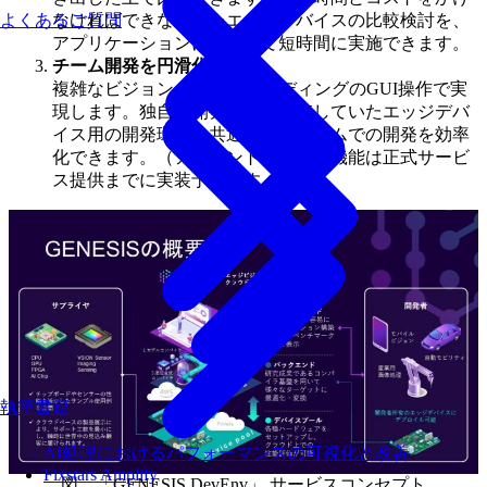
よくあるご質問
なければできなかったエッジデバイスの比較検討を、
アプリケーションに合わせて短時間に実施できます。
チーム開発を円滑化
複雑なビジョンAIもノーコーディングのGUI操作で実
現します。独自の開発環境に依存していたエッジデバ
イス用の開発環境を共通化し、チームでの開発を効率
化できます。（アカウント間の共有機能は正式サービ
ス提供までに実装予定です。）
執筆書籍
AI処理におけるパフォーマンスの可視化と改善
Fixstars Amplify
図 「GENESIS DevEnv」 サービスコンセプト