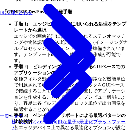
「GENESIS DevEnv」の開発手順
IRお問い合わせ
手順 1) エッジビジョンAIに用いられる処理をテンプ
レートから選択
エッジでの画像処理によく使用されるステレオマッチ
ングや物体認識などAI処理や各種ISP（イメージシグナ
ルプロセッシング）がテンプレートで準備されていま
す。テンプレートの追加、修正や新規作成が可能で
す。
手順 2) ビルディングブロックによるGUIベースでの
アプリケーションの作成
各種フィルタ処理、深度測定、物体認識など機能単位
で用意されているビルディングブロックをGUIベース
で接続することで、コーディング無しでアプリケーシ
ョンを作成することができます。プレビュー機能によ
り、容易に各ビルディングブロック単位で出力画像を
確認することができます。
手順 3) ベンチマークリポートによる最適パターンの
一覧を見る
比較検討
様々なマシンが利用可能な量子×最適化プラットフォー
各エッジデバイス上で異なる最適化オプションが設定
ム