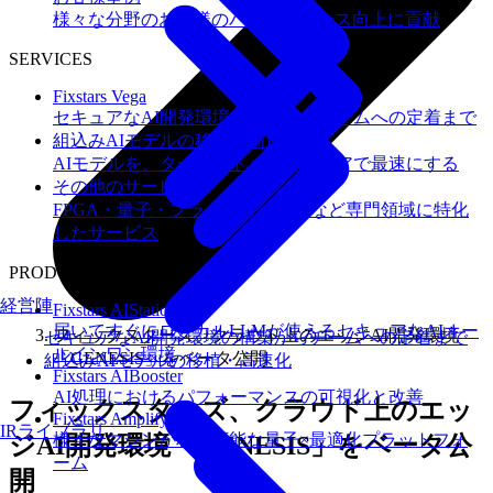
様々な分野のお客様のパフォーマンス向上に貢献
SERVICES
Fixstars Vega
セキュアなAI開発環境の構築からチームへの定着まで
組込みAIモデルの移植・高速化
AIモデルを、ターゲットハードウェアで最速にする
その他のサービス
FPGA・量子・フラッシュメモリなど専門領域に特化
したサービス
PRODUCTS
経営陣
Fixstars AIStation
届いてすぐにローカルLLMが使えるセキュアなAIオー
フィックスターズ、クラウド上のエッジAI開発環境
セキュアなAI開発環境の構築からチームへの定着まで
ルインワン環境
「GENESIS」をベータ公開
組込みAIモデルの移植・高速化
Fixstars AIBooster
AI処理におけるパフォーマンスの可視化と改善
フィックスターズ、クラウド上のエッ
Fixstars Amplify
IRライブラリ
様々なマシンが利用可能な量子×最適化プラットフォ
ジAI開発環境「GENESIS」をベータ公
ーム
開