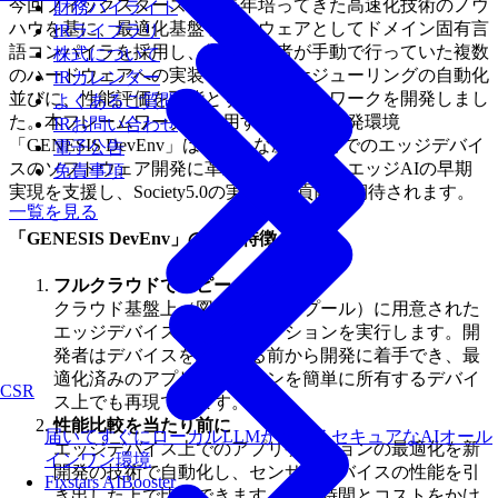
今回フィックスターズは、長年培ってきた高速化技術のノウ
財務ハイライト
ハウを基に、最適化基盤ソフトウェアとしてドメイン固有言
IRライブラリ
語コンパイラを採用し、従来開発者が手動で行っていた複数
株式について
のハードウェアへの実装や最適化スケジューリングの自動化
IRカレンダー
並びに、性能評価を可能とするフレームワークを開発しまし
よくあるご質問
た。本フレームワークを活用するための開発環境
IRお問い合わせ
「GENESIS DevEnv」は、様々な産業分野でのエッジデバイ
電子公告
スのソフトウェア開発に革新をもたらし、エッジAIの早期
免責事項
実現を支援し、Society5.0の実現にも貢献が期待されます。
一覧を見る
「GENESIS DevEnv」の主な特徴
フルクラウドでスピード開発
クラウド基盤上（図のデバイスプール）に用意された
エッジデバイスでアプリケーションを実行します。開
発者はデバイスを調達する前から開発に着手でき、最
適化済みのアプリケーションを簡単に所有するデバイ
CSR
ス上でも再現できます。
性能比較を当たり前に
届いてすぐにローカルLLMが使えるセキュアなAIオール
エッジデバイス上でのアプリケーションの最適化を新
インワン環境
開発の技術で自動化し、センサやデバイスの性能を引
Fixstars AIBooster
き出した上で比較できます。長い時間とコストをかけ