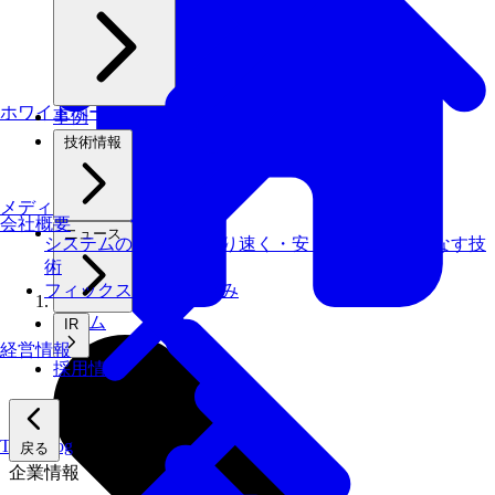
ホワイトペーパー
事例
技術情報
メディアライブラリ
会社概要
ニュース
システムの仕事を、より速く・安く・省エネでこなす技
術
フィックスターズの​強み
ホーム
IR
経営情報
採用情報
Tech Blog
戻る
企業情報