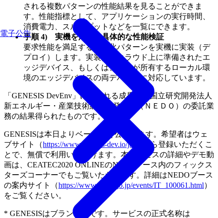
される複数パターンの性能結果を見ることができま
す。性能指標として、アプリケーションの実行時間、
消費電力、スループットなどを一覧にできます。
電子公告
手順 4) 実機を用いた具体的な性能検証
要求性能を満足する最適化パターンを実機に実装（デ
プロイ）します。実装は、クラウド上に準備されたエ
ッジデバイス、もしくは、自身が所有するローカル環
境のエッジデバイスの両デバイスに対応しています。
「GENESIS DevEnv」に含まれる成果は、国立研究開発法人
新エネルギー・産業技術総合開発機構（ＮＥＤＯ）の委託業
務の結果得られたものです。
GENESISは本日よりベータ版を公開します。希望者はウェ
ブサイト（
https://www.genesis-dev.io/ja/
）から登録いただくこ
とで、無償で利用いただけます。本サービスの詳細やデモ動
画は、CEATEC2020 ONLINEのNEDOブース内のフィックス
ターズコーナーでもご覧いただきます。詳細はNEDOブース
の案内サイト（
https://www.nedo.go.jp/events/IT_100061.html
）
をご覧ください。
* GENESISはブランド名です。サービスの正式名称は