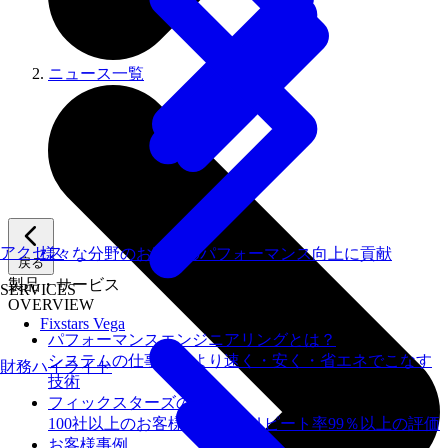
ニュース一覧
アクセス
様々な分野のお客様のパフォーマンス向上に貢献
戻る
製品・サービス
SERVICES
OVERVIEW
Fixstars Vega
パフォーマンスエンジニアリングとは？
システムの仕事を、より速く・安く・省エネでこなす
財務ハイライト
技術
フィックスターズの​強み
100社以上のお客様を支援しリピート率99％以上の評価
お客様事例