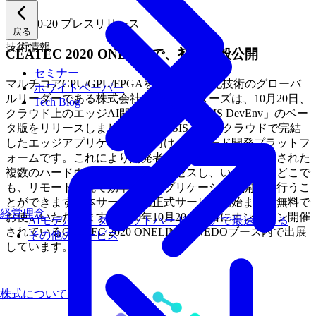
2020-10-20
プレスリリース
戻る
技術情報
CEATEC 2020 ONLINEで、初の一般公開
セミナー
マルチコアCPU/GPU/FPGAを用いた高速化技術のグローバ
ホワイトペーパー
ルリーダーである株式会社フィックスターズは、10月20日、
Tech Blog
クラウド上のエッジAI開発環境「GENESIS DevEnv」のベー
タ版をリリースしました。GENESIS * は、クラウドで完結
したエッジアプリケーション向けノーコード開発プラットフ
ォームです。これにより開発者は、クラウド上に用意された
複数のハードウェアに自在にアクセスし、いつでも、どこで
も、リモート環境で効率よくアプリケーション開発を行うこ
とができます。本サービスは正式サービス開始まで、無料で
経営理念
お使いいただけます。2020年10月20～23日にオンライン開催
AIモデルを、ターゲットハードウェアで最速にする
されているCEATEC 2020 ONELINEのNEDOブース内で出展
その他のサービス
しています。
株式について