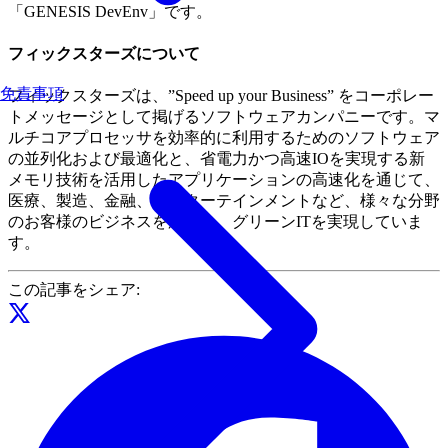
「GENESIS DevEnv」です。
フィックスターズについて
免責事項
フィックスターズは、”Speed up your Business” をコーポレー
トメッセージとして掲げるソフトウェアカンパニーです。マ
ルチコアプロセッサを効率的に利用するためのソフトウェア
の並列化および最適化と、省電力かつ高速IOを実現する新
メモリ技術を活用したアプリケーションの高速化を通じて、
医療、製造、金融、エンターテインメントなど、様々な分野
のお客様のビジネスを加速し、グリーンITを実現していま
す。
この記事をシェア: