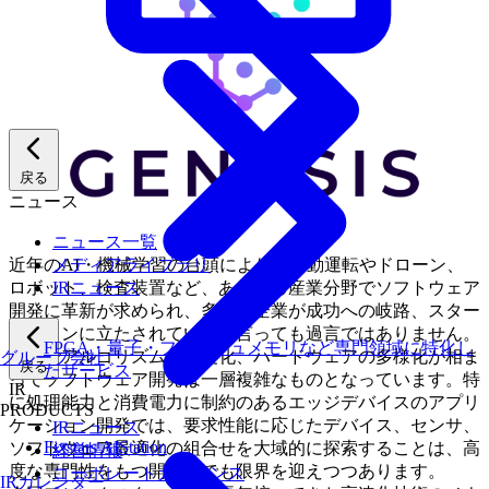
戻る
ニュース
ニュース一覧
近年のAI・機械学習の台頭により、自動運転やドローン、
メディアライブラリ
ロボット、検査装置など、あらゆる産業分野でソフトウェア
IRニュース
開発に革新が求められ、多くの企業が成功への岐路、スター
トラインに立たされていると言っても過言ではありません。
FPGA・量子・フラッシュメモリなど専門領域に特化し
一方でアルゴリズムの高度化、ハードウェアの多様化が相ま
グループ会社
戻る
たサービス
ってソフトウェア開発は一層複雑なものとなっています。特
IR
に処理能力と消費電力に制約のあるエッジデバイスのアプリ
PRODUCTS
ケーション開発では、要求性能に応じたデバイス、センサ、
IRニュース
Fixstars AIStation
ソフトウェア最適化の組合せを大域的に探索することは、高
経営情報
度な専門性をもつ開発者でも限界を迎えつつあります。
コーポレートガバナンス
IRカレンダー