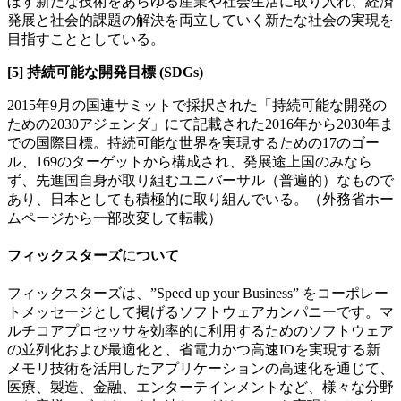
ぼす新たな技術をあらゆる産業や社会生活に取り入れ、経済
発展と社会的課題の解決を両立していく新たな社会の実現を
目指すこととしている。
[5] 持続可能な開発目標 (SDGs)
2015年9月の国連サミットで採択された「持続可能な開発の
ための2030アジェンダ」にて記載された2016年から2030年ま
での国際目標。持続可能な世界を実現するための17のゴー
ル、169のターゲットから構成され、発展途上国のみなら
ず、先進国自身が取り組むユニバーサル（普遍的）なもので
あり、日本としても積極的に取り組んでいる。（外務省ホー
ムページから一部改変して転載）
フィックスターズについて
フィックスターズは、”Speed up your Business” をコーポレー
トメッセージとして掲げるソフトウェアカンパニーです。マ
ルチコアプロセッサを効率的に利用するためのソフトウェア
の並列化および最適化と、省電力かつ高速IOを実現する新
メモリ技術を活用したアプリケーションの高速化を通じて、
医療、製造、金融、エンターテインメントなど、様々な分野