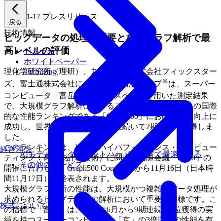
2020-11-17
プレスリリース
戻る
技術情報
ビッグデータの処理で重要となるグラフ解析で最
高レベルの評価
セミナー
ホワイトペーパー
理化学研究所（理研）、九州大学、株式会社フィックスター
Tech Blog
※
ズ、富士通株式会社による共同研究グループ
は、スーパー
[1]
コンピュータ「富岳」
のフルスペックを用いた測定結果
で、大規模グラフ解析に関するスーパーコンピュータの国際
的な性能ランキングである「Graph500」における性能向上に
成功し、世界第1位を2020年6月に続いて2期連続で獲得しま
した。
このランキングは、HPC（ハイパフォーマンス・コンピュー
経営理念
AIモデルを、ターゲットハードウェアで最速にする
ティング：高性能計算技術）に関する国際会議「SC20」の
その他のサービス
開催に合わせて、Graph500 Committeeから11月16日（日本時
間11月17日）に発表されます。
大規模グラフ解析の性能は、大規模かつ複雑なデータ処理が
求められるビッグデータの解析において重要な指標です。こ
株式について
の指標で「富岳」は、2015年6月から9期連続第1位獲得の実
績を持つスーパーコンピュータ「京」の3倍以上の性能を有