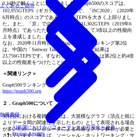
0.34秒で解くことに成功しました。Graph500のスコアは、
よくあるご質問
[3]
102,955GTEPS（ギガテップス）
で、「ISC2020」（2020年
6月時点）のスコアである70,980GTEPSを大きく上回りまし
た。また、「京」での測定結果は、31,302GTEPS（2019年6
月時点）であったため、「京」と比較して3倍以上の性能向
上を達成しました。
なお、2020年11月時点の「Graph500」のランキング第2位
は、中国の「Sunway TaihuLight」で、測定結果は
23,756GTEPSです。すなわち、今回「富岳」は第2位と約4倍
以上の性能差をつけたことになります。
＜関連リンク＞
Graph500ランキング
https://graph500.org
２．Graph500について
執筆書籍
実社会における複雑な現象は、大規模なグラフ（頂点と枝に
よりデータ間の関連性を示したもの）として表現される場合
AI処理におけるパフォーマンスの可視化と改善
が多いため、コンピュータによる高速なグラフ解析が必要と
Fixstars Amplify
されています。例えば、ソーシャル・ネットワーキング・サ