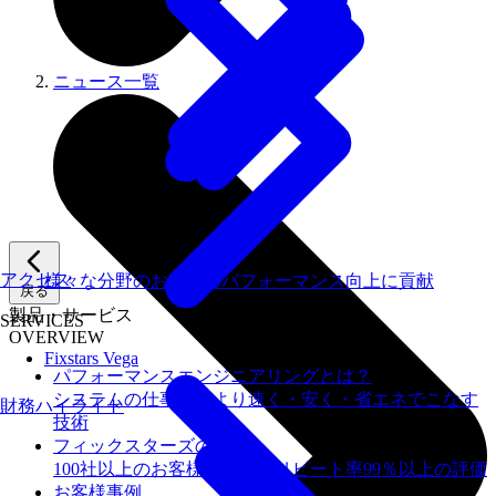
ニュース一覧
アクセス
様々な分野のお客様のパフォーマンス向上に貢献
戻る
製品・サービス
SERVICES
OVERVIEW
Fixstars Vega
パフォーマンスエンジニアリングとは？
システムの仕事を、より速く・安く・省エネでこなす
財務ハイライト
技術
フィックスターズの​強み
100社以上のお客様を支援しリピート率99％以上の評価
お客様事例