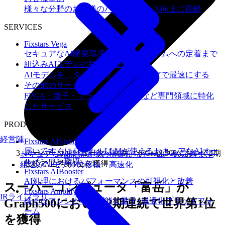
様々な分野のお客様のパフォーマンス向上に貢献
SERVICES
Fixstars Vega
セキュアなAI開発環境の構築からチームへの定着まで
組込みAIモデルの移植・高速化
AIモデルを、ターゲットハードウェアで最速にする
その他のサービス
FPGA・量子・フラッシュメモリなど専門領域に特化
したサービス
PRODUCTS
経営陣
Fixstars AIStation
届いてすぐにローカルLLMが使えるセキュアなAIオー
スーパーコンピュータ「富岳」がGraph500において2期
セキュアなAI開発環境の構築からチームへの定着まで
ルインワン環境
連続で世界第1位を獲得
組込みAIモデルの移植・高速化
Fixstars AIBooster
AI処理におけるパフォーマンスの可視化と改善
スーパーコンピュータ「富岳」が
Fixstars Amplify
IRライブラリ
様々なマシンが利用可能な量子×最適化プラットフォ
Graph500において2期連続で世界第1位
ーム
を獲得