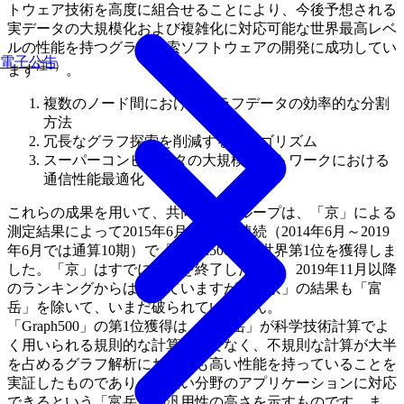
トウェア技術を高度に組合せることにより、今後予想される
実データの大規模化および複雑化に対応可能な世界最高レベ
ルの性能を持つグラフ探索ソフトウェアの開発に成功してい
電子公告
注1）
ます
。
複数のノード間におけるグラフデータの効率的な分割
方法
冗長なグラフ探索を削減するアルゴリズム
スーパーコンピュータの大規模ネットワークにおける
通信性能最適化
これらの成果を用いて、共同研究グループは、「京」による
測定結果によって2015年6月から9期連続（2014年6月～2019
年6月では通算10期）で「Graph500」の世界第1位を獲得しま
した。「京」はすでに運用を終了したため、2019年11月以降
のランキングからは外れていますが、「京」の結果も「富
岳」を除いて、いまだ破られていません。
「Graph500」の第1位獲得は、「富岳」が科学技術計算でよ
く用いられる規則的な計算だけでなく、不規則な計算が大半
を占めるグラフ解析においても高い性能を持っていることを
実証したものであり、幅広い分野のアプリケーションに対応
できるという「富岳」の汎用性の高さを示すものです。ま