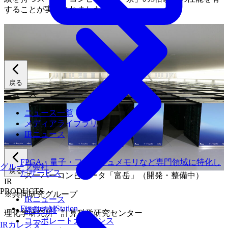
することが実証されました。
戻る
ニュース
ニュース一覧
メディアライブラリ
IRニュース
FPGA・量子・フラッシュメモリなど専門領域に特化し
グループ会社
戻る
たサービス
スーパーコンピュータ「富岳」（開発・整備中）
IR
PRODUCTS
※共同研究グループ
IRニュース
Fixstars AIStation
経営情報
理化学研究所 計算科学研究センター
コーポレートガバナンス
IRカレンダー