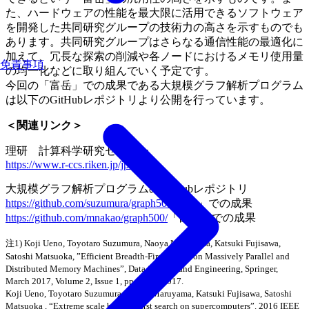
た、ハードウェアの性能を最大限に活用できるソフトウェア
を開発した共同研究グループの技術力の高さを示すものでも
あります。共同研究グループはさらなる通信性能の最適化に
加えて、冗長な探索の削減や各ノードにおけるメモリ使用量
免責事項
の均一化などに取り組んでいく予定です。
今回の「富岳」での成果である大規模グラフ解析プログラム
は以下のGitHubレポジトリより公開を行っています。
＜関連リンク＞
理研 計算科学研究センター
https://www.r-ccs.riken.jp/jp/
大規模グラフ解析プログラムのGitHubレポジトリ
https://github.com/suzumura/graph500/
「京」での成果
https://github.com/mnakao/graph500/
「富岳」での成果
注1) Koji Ueno, Toyotaro Suzumura, Naoya Maruyama, Katsuki Fujisawa,
Satoshi Matsuoka, ”Efficient Breadth-First Search on Massively Parallel and
Distributed Memory Machines”, Data Science and Engineering, Springer,
March 2017, Volume 2, Issue 1, pp 22-35, 2017.
Koji Ueno, Toyotaro Suzumura, Naoya Maruyama, Katsuki Fujisawa, Satoshi
Matsuoka , “Extreme scale breadth-first search on supercomputers”. 2016 IEEE