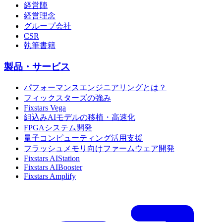
経営陣
経営理念
グループ会社
CSR
執筆書籍
製品・サービス
パフォーマンスエンジニアリングとは？
フィックスターズの強み
Fixstars Vega
組込みAIモデルの移植・高速化
FPGAシステム開発
量子コンピューティング活用支援
フラッシュメモリ向けファームウェア開発
Fixstars AIStation
Fixstars AIBooster
Fixstars Amplify