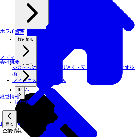
ホワイトペーパー
事例
技術情報
メディアライブラリ
会社概要
ニュース
システムの仕事を、より速く・安く・省エネでこなす技
術
フィックスターズの​強み
ホーム
IR
経営情報
採用情報
Tech Blog
戻る
企業情報