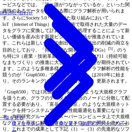
ービスなどでは、「誰と誰がつながっているか」といった関
連性のあるデータを解析する際にグラフ解析が用いられま
IRお問い合わせ
[4]
す。さらにSociety 5.0
に向けた取り組みにおいて、
IoT（Internet of Things）などの技術で取得された大量のデー
タをグラフに変換して計算機で高速処理することによって新
しい価値を産み出す新規ビジネスの開拓が推進されていま
す。これらは新しい産業の創出と廃棄物排出の削減の両立を
[5]
目的としており、「持続可能な開発目標（SDGs）
」のう
ち特に9（産業・技術革新・社会基盤）および11（持続可能
なまちづくり）の推進に大きく寄与することが期待されてい
ます。このような多種多様な応用を持つグラフ解析の性能を
競うのが「Graph500」です。「Graph500」は2010年に始ま
り、そのランキングは年に2回（6月と11月）更新されます。
「Graph500」では1兆個の頂点を超えるような大規模グラフ
を扱うため、グラフのデータを複数台のノードに分散して配
置する必要があり、「富岳」や「京」のような大規模ネット
ワークを持つシステムでは通信性能最適化も重要になりま
す。共同研究グループは、スーパーコンピュータ上で大規模
一覧を見る
なグラフを高速に解析できるソフトウェアの開発を進めてお
様々なマシンが利用可能な量子×最適化プラットフォー
り、これまでの成果として下記（1）～（3）の先進的なソフ
ム