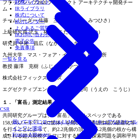
財務ハイライト
フラッグシップ2020プロジェクト アーキテクチャ開発チー
IRライブラリ
ム
株式について
チームリーダー 佐藤 三久（さとう みつひさ）
IRカレンダー
よくあるご質問
上級研究員 児玉 祐悦（こだま ゆうえつ）
IRお問い合わせ
電子公告
研究員 中尾 昌広（なかお まさひろ）
免責事項
九州大学 マス・フォア・インダストリ研究所
一覧を見る
教授 藤澤 克樹（ふじさわ かつき）
株式会社フィックスターズ
エグゼクティブエンジニア 上野 晃司（うえの こうじ）
１．「富岳」測定結果
CSR
共同研究グループは、「富岳」のフルスペックである
[2]
届いてすぐにローカルLLMが使えるセキュアなAIオール
158,976ノード
（432筐体）を用いて、通信性能の最適化等
インワン環境
を行うことによって、約2.2兆個の頂点と35.2兆個の枝から構
Fixstars AIBooster
成される超大規模グラフに対する幅優先探索問題を調和平均