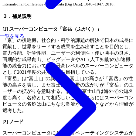
International Conference on Big Data (Big Data): 1040–1047. 2016.
３．補足説明
[1] スーパーコンピュータ「富岳（ふがく）」
一覧を見る
「京」の後継機。社会的・科学的課題の解決で日本の成長に
貢献し、世界をリードする成果を生み出すことを目的とし、
電力性能、計算性能、ユーザーの利便性・使い勝手の良さ、
画期的な成果創出、ビッグデータやAI（人工知能)の加速機
能の総合力において世界最高レベルのスーパーコンピュータ
として2021年度の共用開始を目指している。
「富岳」は”富士山”の異名で、富士山の高さが「富岳」の性
能の高さを表し、また富士山の裾野の広がりが「富岳」のユ
ーザーの拡がりを意味する。また、”富士山”は海外での知名
度も高く、名称として相応しいこと、さらにはスーパーコン
ピュータの名称は山にちなむ潮流があることなどから理研が
選考した。
[2] ノード
スーパーコンピュータにおけるオペレーティングシステムが