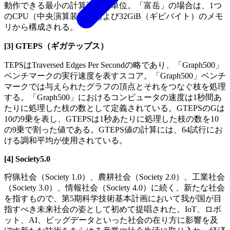
動作できる最小の計算資源の単位。「富岳」の場合は、1つ
のCPU（中央演算装置）および32GiB（ギビバイト）のメモ
リから構成される。
[3] GTEPS（ギガテップス）
TEPSはTraversed Edges Per Secondの略であり、「Graph500」
ベンチマークの実行速度を表すスコア。「Graph500」ベンチ
マークでは与えられたグラフの頂点とそれをつなぐ枝を処理
する。「Graph500」におけるコンピュータの速度は1秒間あ
たりに処理した枝の数として定義されている。GTEPSのGは
10の9乗を表し、GTEPSは1秒あたりに処理した枝の数を10
の9乗で割った値である。GTEPS値の計算には、64試行にお
ける調和平均が使用されている。
[4] Society5.0
狩猟社会（Society 1.0）、農耕社会（Society 2.0）、工業社会
（Society 3.0）、情報社会（Society 4.0）に続く、新たな社会
を指すもので、第5期科学技術基本計画において我が国が目
指すべき未来社会の姿として初めて提唱された。IoT、ロボ
ット、AI、ビッグデータといった社会の在り方に影響を及