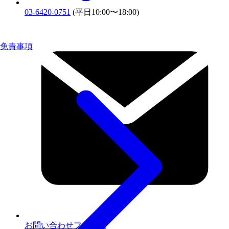
03-6420-0751
(平日10:00〜18:00)
免責事項
お問い合わせフォーム