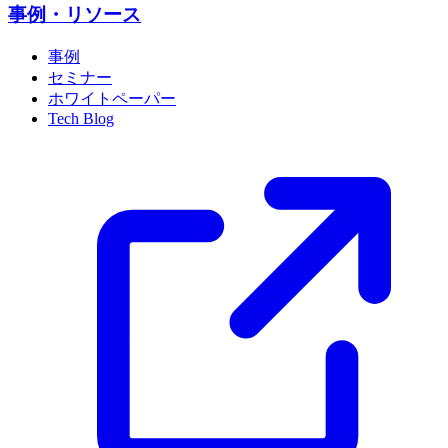
事例・リソース
事例
セミナー
ホワイトペーパー
Tech Blog