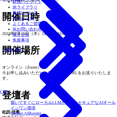
財務ハイライト
IRライブラリ
株式について
開催日時
IRカレンダー
よくあるご質問
IRお問い合わせ
2023年2月16日（木）14:00 〜 16:00
電子公告
免責事項
開催場所
一覧を見る
オンライン（Zoom）
※お申し込みいただいた後、対象のURLをお送りいたしま
す。
CSR
登壇者
届いてすぐにローカルLLMが使えるセキュアなAIオール
インワン環境
松田 佳希
Fixstars AIBooster