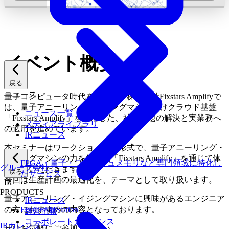
イベント概要
戻る
ニュース
量子コンピュータ時代を見据え、株式会社Fixstars Amplifyで
は、量子アニーリング・イジングマシン向けクラウド基盤
ニュース一覧
「Fixstars Amplify」を活用した、社会課題の解決と実業務へ
メディアライブラリ
の適用を進めています。
IRニュース
本セミナーはワークショップの形式で、量子アニーリング・
イジングマシンの力を無料版「Fixstars Amplify」を通じて体
FPGA・量子・フラッシュメモリなど専門領域に特化し
グループ会社
験していただきます。
戻る
たサービス
今回は生産計画の最適化を、テーマとして取り扱います。
IR
PRODUCTS
量子アニーリング・イジングマシンに興味があるエンジニア
IRニュース
の方におすすめの内容となっております。
Fixstars AIStation
経営情報
コーポレートガバナンス
IRカレンダー
ぜひお気軽にご参加ください。