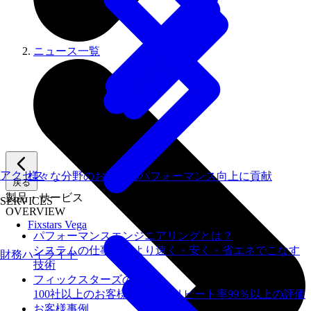
ニュース一覧
アクセス
様々な分野のお客様のパフォーマンス向上に貢献
戻る
製品・サービス
SERVICES
OVERVIEW
Fixstars Vega
パフォーマンスエンジニアリングとは？
システムの仕事を、より速く・安く・省エネでこなす
財務ハイライト
技術
フィックスターズの​強み
100社以上のお客様を支援しリピート率99％以上の評価
お客様事例