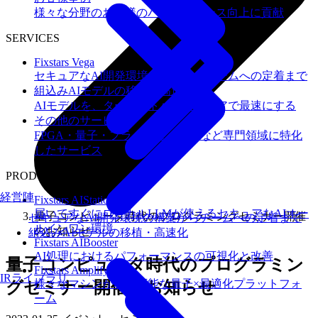
様々な分野のお客様のパフォーマンス向上に貢献
SERVICES
Fixstars Vega
セキュアなAI開発環境の構築からチームへの定着まで
組込みAIモデルの移植・高速化
AIモデルを、ターゲットハードウェアで最速にする
その他のサービス
FPGA・量子・フラッシュメモリなど専門領域に特化
したサービス
PRODUCTS
経営陣
Fixstars AIStation
届いてすぐにローカルLLMが使えるセキュアなAIオー
量子コンピュータ時代のプログラミングセミナー開催
セキュアなAI開発環境の構築からチームへの定着まで
ルインワン環境
のお知らせ
組込みAIモデルの移植・高速化
Fixstars AIBooster
AI処理におけるパフォーマンスの可視化と改善
量子コンピュータ時代のプログラミン
Fixstars Amplify
IRライブラリ
様々なマシンが利用可能な量子×最適化プラットフォ
グセミナー開催のお知らせ
ーム