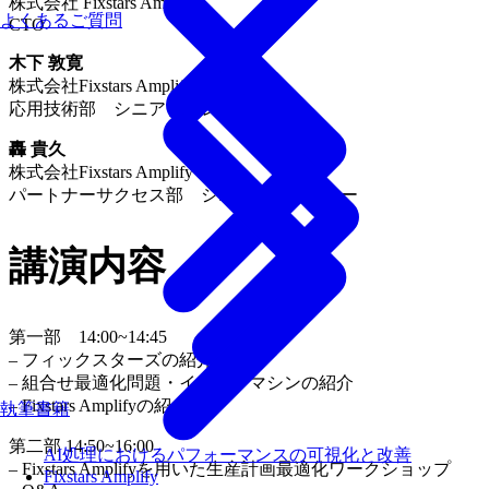
株式会社 Fixstars Amplify
よくあるご質問
CTO
木下 敦寛
株式会社Fixstars Amplify
応用技術部 シニアディレクター
轟 貴久
株式会社Fixstars Amplify
パートナーサクセス部 シニアディレクター
講演内容
第一部 14:00~14:45
– フィックスターズの紹介
– 組合せ最適化問題・イジングマシンの紹介
– Fixstars Amplifyの紹介
執筆書籍
第二部 14:50~16:00
AI処理におけるパフォーマンスの可視化と改善
– Fixstars Amplifyを用いた生産計画最適化ワークショップ
Fixstars Amplify