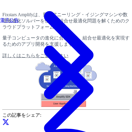
Fixstars Amplifyは、量子アニーリング・イジングマシンや数
電子公告
理最適化ソルバーを使って組合せ最適化問題を解くためのク
ラウドプラットフォームです。
量子コンピュータの進化に合わせて、組合せ最適化を実現す
るためのアプリ開発を支援します。
詳しくはこちらをご覧ください
この記事をシェア: