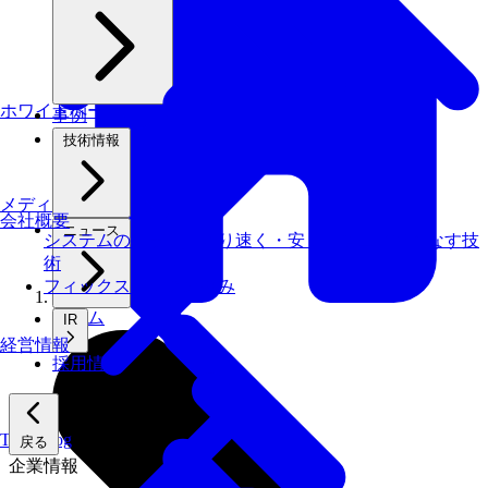
ホワイトペーパー
事例
技術情報
メディアライブラリ
会社概要
ニュース
システムの仕事を、より速く・安く・省エネでこなす技
術
フィックスターズの​強み
ホーム
IR
経営情報
採用情報
Tech Blog
戻る
企業情報