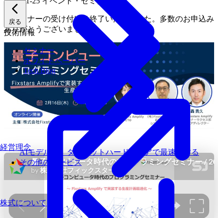
2023-01-25
イベント・セミナー
本セミナーの受け付けは終了いたしました。多数のお申込み
戻る
ありがとうございました。
技術情報
セミナー
ホワイトペーパー
Tech Blog
経営理念
AIモデルを、ターゲットハードウェアで最速にする
その他のサービス
株式について