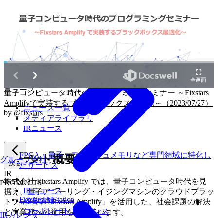
戻る
ニュース
量子コンピュータ時代のプログラミングセミナー ～Fixstars
Amplifyで実装するブラックボックス最適化～（2023/07/27）
ニュース一覧
by @fixstars
メディアライブラリ
IRニュース
FPGA・量子・フラッシュメモリなど専門領域に特化し
イベント概要
グループ会社
戻る
たサービス
IR
株式会社 Fixstars Amplify では、量子コンピュータ時代を見
PRODUCTS
IRニュース
据え、量子アニーリング・イジングマシンのクラウドプラッ
Fixstars AIStation
経営情報
トフォーム「Fixstars Amplify」を活用した、社会課題の解決
コーポレートガバナンス
と実業務への適用を進めています。
IRカレンダー