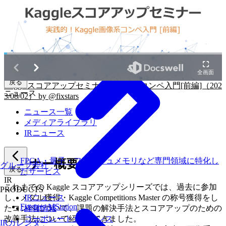
戻る
Kaggleスコアアップセミナー～画像系コンペ入門[前編]（202
ニュース
3/08/02） by @fixstars
ニュース一覧
メディアライブラリ
IRニュース
FPGA・量子・フラッシュメモリなど専門領域に特化し
セミナー概要
グループ会社
戻る
たサービス
IR
これまでの Kaggle スコアアップシリーズでは、過去に参加
PRODUCTS
し、メダル獲得・Kaggle Competitions Master の称号獲得をし
IRニュース
Fixstars AIStation
たコンペについて、課題の解決手法とスコアアップのための
経営情報
改善手法について紹介してきました。
コーポレートガバナンス
IRカレンダー