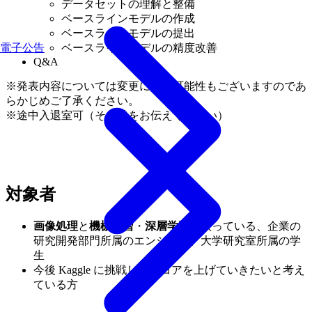
データセットの理解と整備
ベースラインモデルの作成
ベースラインモデルの提出
ベースラインモデルの精度改善
電子公告
Q&A
※発表内容については変更になる可能性もございますのであ
らかじめご了承ください。
※途中入退室可（その旨をお伝えください）
対象者
画像処理
と
機械学習
・
深層学習
を扱っている、企業の
研究開発部門所属のエンジニア、大学研究室所属の学
生
今後 Kaggle に挑戦し、スコアを上げていきたいと考え
ている方