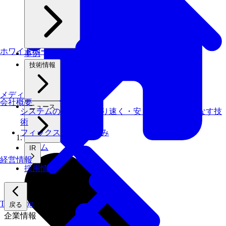
ホワイトペーパー
事例
技術情報
メディアライブラリ
会社概要
ニュース
システムの仕事を、より速く・安く・省エネでこなす技
術
フィックスターズの​強み
ホーム
IR
経営情報
採用情報
Tech Blog
戻る
企業情報