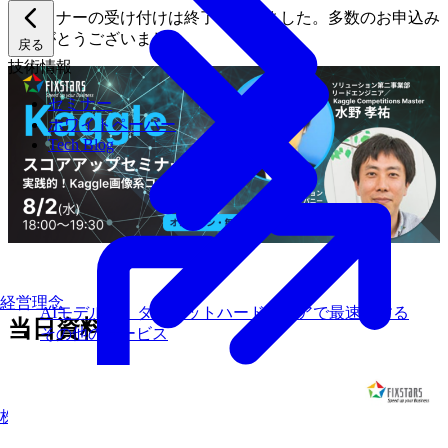
本セミナーの受け付けは終了いたしました。多数のお申込み
ありがとうございました。
戻る
技術情報
セミナー
ホワイトペーパー
Tech Blog
経営理念
AIモデルを、ターゲットハードウェアで最速にする
当日資料
その他のサービス
株式について