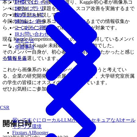
本シリーズでは、今後 2回に渡り、Kaggle初心者が画像系コ
財務ハイライト
ンペに参加して、課題を提出し、スコア改善を実施するまで
IRライブラリ
の一連の手順を解説していきます。
株式について
今回の前編は、画像系コンペに参加するまでの情報収集か
IRカレンダー
ら、ベースラインモデルの精度改善までが対象です。
よくあるご質問
IRお問い合わせ
現在 Kaggle Competitions Master の称号を獲得しているメンバ
電子公告
ーも、当初は Kaggle 未経験でのコンペ参加でした。
免責事項
そのメンバー自身が、初心者だった頃に知りたかったと感じ
る情報を厳選しています。
一覧を見る
これから画像系の Kaggle コンペに参加しようと考えてい
る、企業の研究開発部門所属のエンジニア、大学研究室所属
の学生の皆様にオススメの内容になっています。
ぜひお気軽にご参加ください。
CSR
届いてすぐにローカルLLMが使えるセキュアなAIオール
開催日時
インワン環境
Fixstars AIBooster