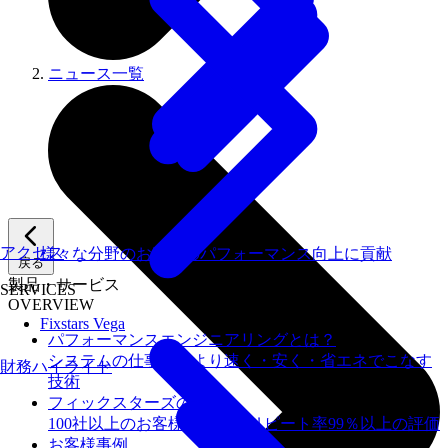
ニュース一覧
アクセス
様々な分野のお客様のパフォーマンス向上に貢献
戻る
製品・サービス
SERVICES
OVERVIEW
Fixstars Vega
パフォーマンスエンジニアリングとは？
システムの仕事を、より速く・安く・省エネでこなす
財務ハイライト
技術
フィックスターズの​強み
100社以上のお客様を支援しリピート率99％以上の評価
お客様事例