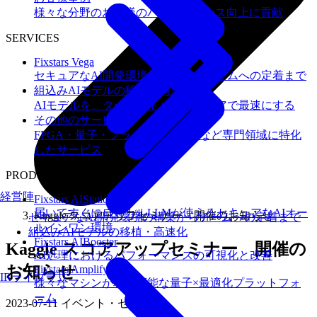
様々な分野のお客様のパフォーマンス向上に貢献
SERVICES
Fixstars Vega
セキュアなAI開発環境の構築からチームへの定着まで
組込みAIモデルの移植・高速化
AIモデルを、ターゲットハードウェアで最速にする
その他のサービス
FPGA・量子・フラッシュメモリなど専門領域に特化
したサービス
PRODUCTS
経営陣
Fixstars AIStation
届いてすぐにローカルLLMが使えるセキュアなAIオー
Kaggle スコアアップセミナー 開催のお知らせ
セキュアなAI開発環境の構築からチームへの定着まで
ルインワン環境
組込みAIモデルの移植・高速化
Fixstars AIBooster
Kaggle スコアアップセミナー 開催の
AI処理におけるパフォーマンスの可視化と改善
お知らせ
Fixstars Amplify
IRライブラリ
様々なマシンが利用可能な量子×最適化プラットフォ
ーム
2023-07-11
イベント・セミナー