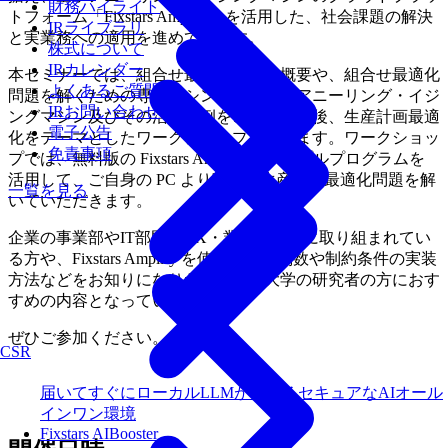
財務ハイライト
トフォーム「Fixstars Amplify」を活用した、社会課題の解決
IRライブラリ
と実業務への適用を進めています。
株式について
IRカレンダー
本セミナーでは、組合せ最適化問題の概要や、組合せ最適化
よくあるご質問
問題を解くための専用マシンである量子アニーリング・イジ
IRお問い合わせ
ングマシン及びその活用事例をご紹介した後、生産計画最適
電子公告
化をテーマとしたワークショップを行います。ワークショッ
免責事項
プでは、無料版の Fixstars Amplify とサンプルプログラムを
活用して、ご自身の PC より実際に生産計画最適化問題を解
一覧を見る
いていただきます。
企業の事業部やIT部門でDX・業務効率化に取り組まれてい
る方や、Fixstars Amplify を使った目的関数や制約条件の実装
方法などをお知りになりたい企業や大学の研究者の方におす
すめの内容となっています。
ぜひご参加ください。
CSR
届いてすぐにローカルLLMが使えるセキュアなAIオール
インワン環境
Fixstars AIBooster