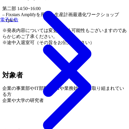
第二部 14:50~16:00
– Fixstars Amplifyを用いた生産計画最適化ワークショップ
電子公告
– Q&A
※発表内容については変更になる可能性もございますのであ
らかじめご了承ください。
※途中入退室可（その旨をお伝えください）
対象者
企業の事業部やIT部門でDXや業務効率化に取り組まれてい
る方
企業や大学の研究者