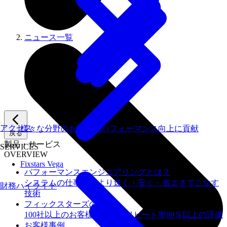
ニュース一覧
アクセス
様々な分野のお客様のパフォーマンス向上に貢献
戻る
製品・サービス
SERVICES
OVERVIEW
Fixstars Vega
パフォーマンスエンジニアリングとは？
システムの仕事を、より速く・安く・省エネでこなす
財務ハイライト
技術
フィックスターズの​強み
100社以上のお客様を支援しリピート率99％以上の評価
お客様事例