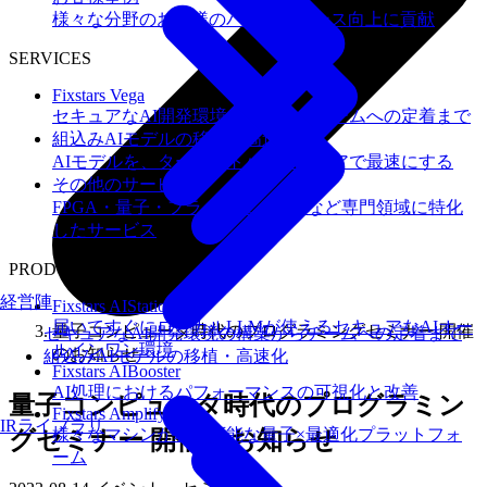
様々な分野のお客様のパフォーマンス向上に貢献
SERVICES
Fixstars Vega
セキュアなAI開発環境の構築からチームへの定着まで
組込みAIモデルの移植・高速化
AIモデルを、ターゲットハードウェアで最速にする
その他のサービス
FPGA・量子・フラッシュメモリなど専門領域に特化
したサービス
PRODUCTS
経営陣
Fixstars AIStation
届いてすぐにローカルLLMが使えるセキュアなAIオー
量子コンピュータ時代のプログラミングセミナー 開催
セキュアなAI開発環境の構築からチームへの定着まで
ルインワン環境
のお知らせ
組込みAIモデルの移植・高速化
Fixstars AIBooster
AI処理におけるパフォーマンスの可視化と改善
量子コンピュータ時代のプログラミン
Fixstars Amplify
IRライブラリ
様々なマシンが利用可能な量子×最適化プラットフォ
グセミナー 開催のお知らせ
ーム