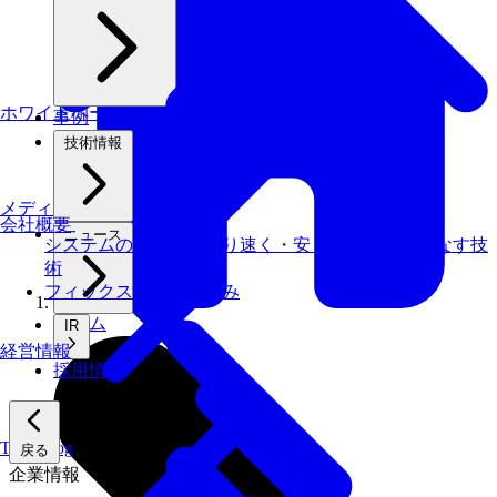
ホワイトペーパー
事例
技術情報
メディアライブラリ
会社概要
ニュース
システムの仕事を、より速く・安く・省エネでこなす技
術
フィックスターズの​強み
ホーム
IR
経営情報
採用情報
Tech Blog
戻る
企業情報