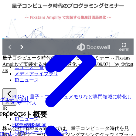
戻る
ニュース
量子コンピュータ時代のプログラミングセミナー ～Fixstars
Amplifyで実装する生産計画最適化～（2023/09/07） by @fixst
ニュース一覧
ars
メディアライブラリ
IRニュース
FPGA・量子・フラッシュメモリなど専門領域に特化し
グループ会社
戻る
たサービス
IR
イベント概要
PRODUCTS
IRニュース
Fixstars AIStation
経営情報
株式会社 Fixstars Amplify では、量子コンピュータ時代を見
コーポレートガバナンス
IRカレンダー
据え、量子アニーリング・イジングマシンのクラウドプラッ