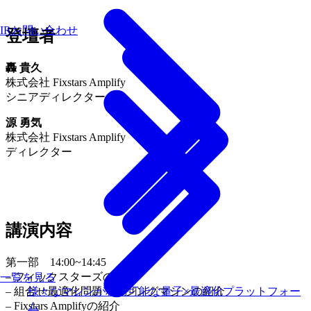
IRお問い合わせ
登壇者
轟 貴久
株式会社 Fixstars Amplify
シニアディレクター
源 勇気
株式会社 Fixstars Amplify
ディレクター
講演内容
第一部 14:00~14:45
– フィックスターズの紹介
一覧を見る
– 組合せ最適化問題・イジングマシンの紹介
様々なマシンが利用可能な量子×最適化プラットフォー
– Fixstars Amplifyの紹介
ム