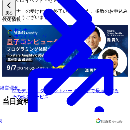
2023-08-14
イベント・セミナー
本セミナーの受け付けは終了いたしました。多数のお申込み
戻る
ありがとうございました。
技術情報
セミナー
ホワイトペーパー
Tech Blog
経営理念
AIモデルを、ターゲットハードウェアで最速にする
その他のサービス
当日資料
株式について