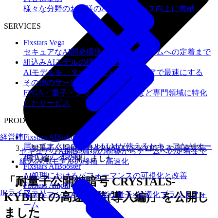
様々な分野のお客様のパフォーマンス向上に貢献
SERVICES
Fixstars Vega
セキュアなAI開発環境の構築からチームへの定着まで
組込みAIモデルの移植・高速化
AIモデルを、ターゲットハードウェアで最速にする
その他のサービス
FPGA・量子・フラッシュメモリなど専門領域に特化
したサービス
PRODUCTS
経営陣
Fixstars AIStation
届いてすぐにローカルLLMが使えるセキュアなAIオー
「耐量子公開鍵暗号 CRYSTALS-KYBER の高速実装
セキュアなAI開発環境の構築からチームへの定着まで
ルインワン環境
(導入編)」を公開しました
組込みAIモデルの移植・高速化
Fixstars AIBooster
AI処理におけるパフォーマンスの可視化と改善
「耐量子公開鍵暗号 CRYSTALS-
Fixstars Amplify
IRライブラリ
様々なマシンが利用可能な量子×最適化プラットフォ
KYBER の高速実装(導入編)」を公開し
ーム
ました