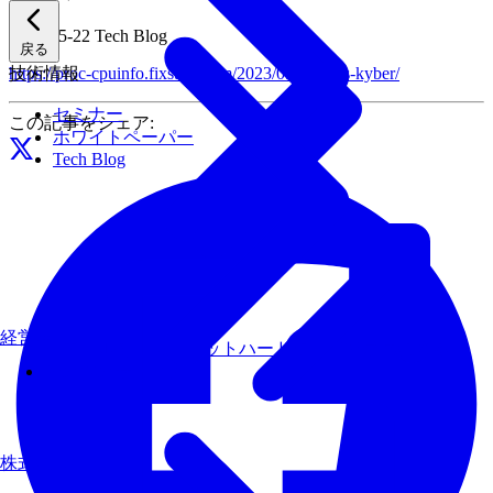
2023-05-22
Tech Blog
戻る
技術情報
https://proc-cpuinfo.fixstars.com/2023/05/crystals-kyber/
セミナー
この記事をシェア:
ホワイトペーパー
Tech Blog
経営理念
AIモデルを、ターゲットハードウェアで最速にする
その他のサービス
株式について