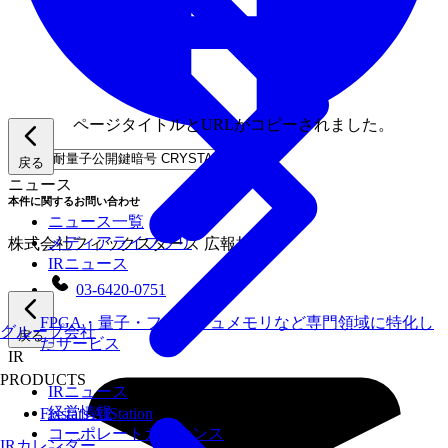
ページタイトルとURLがコピーされました。
戻る
ニュース
本件に関するお問い合わせ
ニュース一覧
メディアライブラリ
株式会社フィックスターズ 広報担当
IRニュース
03-6420-0751
FPGA・量子・フラッシュメモリなど専門領域に特化し
グループ会社
戻る
たサービス
IR
PRODUCTS
IRニュース
経営情報
Fixstars AIStation
コーポレートガバナンス
IRカレンダー