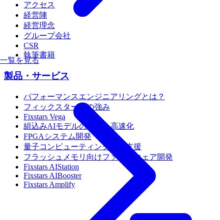
アクセス
経営陣
経営理念
グループ会社
CSR
執筆書籍
一覧を見る
製品・サービス
パフォーマンスエンジニアリングとは？
フィックスターズの強み
Fixstars Vega
組込みAIモデルの移植・高速化
FPGAシステム開発
量子コンピューティング活用支援
フラッシュメモリ向けファームウェア開発
Fixstars AIStation
Fixstars AIBooster
Fixstars Amplify