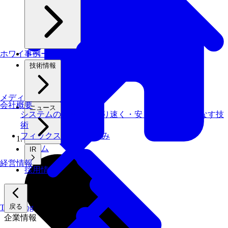
ホワイトペーパー
事例
技術情報
メディアライブラリ
会社概要
ニュース
システムの仕事を、より速く・安く・省エネでこなす技
術
フィックスターズの​強み
ホーム
IR
経営情報
採用情報
戻る
Tech Blog
企業情報