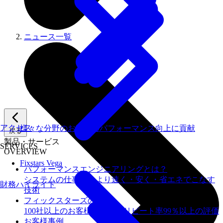
ニュース一覧
アクセス
様々な分野のお客様のパフォーマンス向上に貢献
戻る
製品・サービス
SERVICES
OVERVIEW
Fixstars Vega
パフォーマンスエンジニアリングとは？
システムの仕事を、より速く・安く・省エネでこなす
財務ハイライト
技術
フィックスターズの​強み
100社以上のお客様を支援しリピート率99％以上の評価
お客様事例