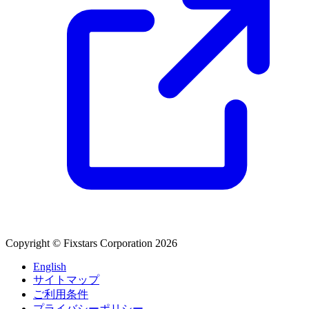
Copyright © Fixstars Corporation 2026
English
サイトマップ
ご利用条件
プライバシーポリシー