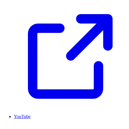
YouTube