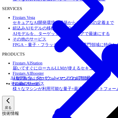
SERVICES
Fixstars Vega
セキュアなAI開発環境の構築からチームへの定着まで
組込みAIモデルの移植・高速化
AIモデルを、ターゲットハードウェアで最速にする
その他のサービス
FPGA・量子・フラッシュメモリなど専門領域に特化し
PRODUCTS
Fixstars AIStation
届いてすぐにローカルLLMが使えるセキュアなAIオー
Fixstars AIBooster
AIモデルを、ターゲットハードウェアで最速にする
AI処理におけるパフォーマンスの可視化と改善
その他のサービス
Fixstars Amplify
様々なマシンが利用可能な量子×最適化プラットフォー
戻る
技術情報