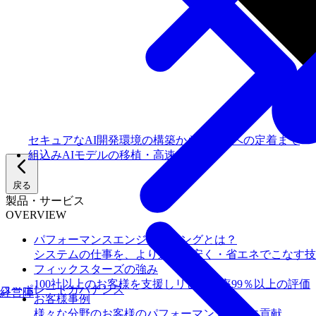
セキュアなAI開発環境の構築からチームへの定着まで
組込みAIモデルの移植・高速化
戻る
製品・サービス
OVERVIEW
パフォーマンスエンジニアリングとは？
システムの仕事を、より速く・安く・省エネでこなす技
フィックスターズの​強み
100社以上のお客様を支援しリピート率99％以上の評価
コーポレートガバナンス
経営陣
お客様事例
様々な分野のお客様のパフォーマンス向上に貢献