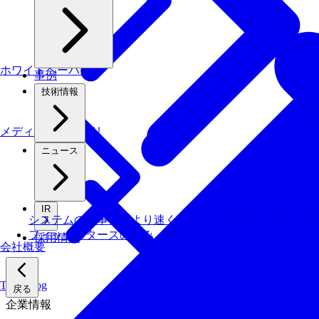
ホワイトペーパー
事例
技術情報
メディアライブラリ
ニュース
IR
システムの仕事を、より速く・安く・省エネでこなす技
フィックスターズの​強み
採用情報
会社概要
Tech Blog
戻る
企業情報