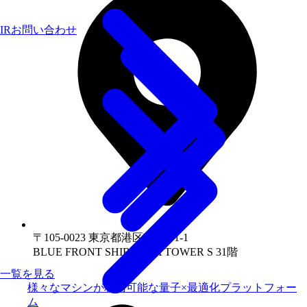
IRお問い合わせ
〒105-0023 東京都港区芝浦1-1-1
BLUE FRONT SHIBAURA TOWER S 31階
一覧を見る
様々なマシンが利用可能な量子×最適化プラットフォー
ム