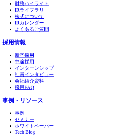
財務ハイライト
IRライブラリ
株式について
IRカレンダー
よくあるご質問
採用情報
新卒採用
中途採用
インターンシップ
社員インタビュー
会社紹介資料
採用FAQ
事例・リソース
事例
セミナー
ホワイトペーパー
Tech Blog