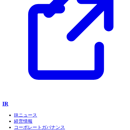
IR
IRニュース
経営情報
コーポレートガバナンス