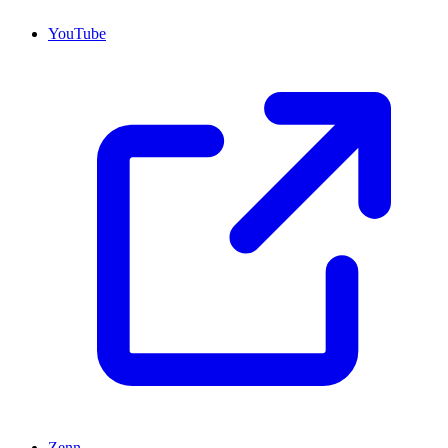
YouTube
Zenn