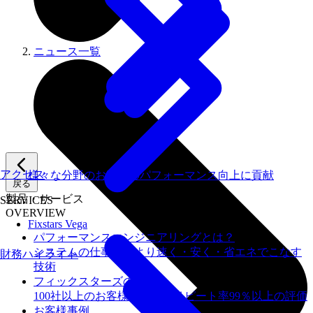
ニュース一覧
アクセス
様々な分野のお客様のパフォーマンス向上に貢献
戻る
製品・サービス
SERVICES
OVERVIEW
Fixstars Vega
パフォーマンスエンジニアリングとは？
システムの仕事を、より速く・安く・省エネでこなす
財務ハイライト
技術
フィックスターズの​強み
100社以上のお客様を支援しリピート率99％以上の評価
お客様事例