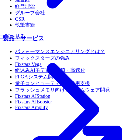
経営理念
グループ会社
CSR
執筆書籍
一覧を見る
製品・サービス
パフォーマンスエンジニアリングとは？
フィックスターズの強み
Fixstars Vega
組込みAIモデルの移植・高速化
FPGAシステム開発
量子コンピューティング活用支援
フラッシュメモリ向けファームウェア開発
Fixstars AIStation
Fixstars AIBooster
Fixstars Amplify