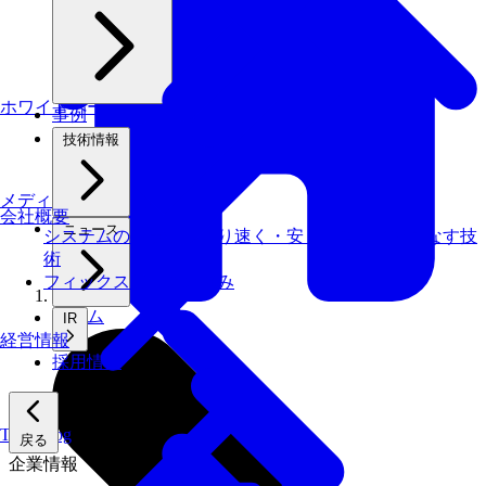
ホワイトペーパー
事例
技術情報
メディアライブラリ
会社概要
ニュース
システムの仕事を、より速く・安く・省エネでこなす技
術
フィックスターズの​強み
ホーム
IR
経営情報
採用情報
Tech Blog
戻る
企業情報