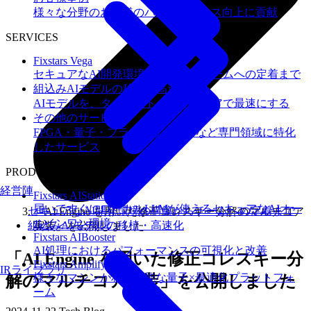
様々な分野のお客様のパフォーマンス向上に貢献
SERVICES
Fixstars Vega
セキュアなAI開発環境の構築からチームへの定着まで
組込みAIモデルの移植・高速化
AIモデルを、ターゲットハードウェアで最速にする
その他のサービス
FPGA・量子・フラッシュメモリなど専門領域に特化
したサービス
PRODUCTS
経営陣
Fixstars AIStation
届いてすぐにローカルLLMが使えるセキュアなAIオー
セキュアなAI開発環境の構築からチームへの定着まで
「AI Engine を用いた修正コレスキー分解のマルチコア
ルインワン環境
組込みAIモデルの移植・高速化
実装」を公開しました
Fixstars AIBooster
AI処理におけるパフォーマンスの可視化と改善
「AI Engine を用いた修正コレスキー分
Fixstars Amplify
IRライブラリ
様々なマシンが利用可能な量子×最適化プラットフォ
解のマルチコア実装」を公開しました
ーム