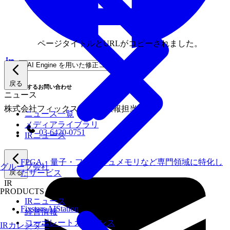
ページタイトルとURLがコピーされました。
戻る
本件に関するお問い合わせ
ニュース
株式会社フィックスターズ 広報担当
ニュース一覧
メディアライブラリ
03-6420-0751
IRニュース
FPGA・量子・フラッシュメモリなど専門領域に特化し
グループ会社
戻る
たサービス
IR
PRODUCTS
IRニュース
Fixstars AIStation
経営情報
コーポレートガバナンス
IRカレンダー