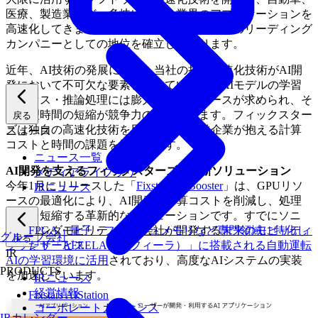
医療、製造業など、多岐にわたる業界のアプリケーションを
高速化してきました。現在では、高速化技術のリーディング
カンパニーとしての地位を確立しております。
近年、AI技術の発展に伴い、当社の持つ高速化技術がAI開
発において不可欠な要素となっています。AIモデルの学習
プロセス・推論処理には膨大な計算リソースが求められ、そ
の処理時間の短縮が競争力の鍵を握ります。フィックスター
戻る
ズは独自の高速化技術を用いて、AI開発企業が抱える計算
ニュース
コストと時間の課題を解決します。
ニュース一覧
AI開発を支えるフィックスターズの最新ソリューション
メディアライブラリ
今年1月にリリースした「
Fixstars AI Booster
」は、GPUリソ
IRニュース
ースの最適化により、AI開発の計算コストを削減し、処理
時間を短縮する革新的なソリューションです。すでにソニ
ー・ホンダモビリティ株式会社が開発する
未来のモビリティ
FPGA・量子・フラッシュメモリなど専門領域に特化し
グループ会社
戻る
ブランド「AFEELA（アフィーラ）」に搭載される自動運転
たサービス
IR
AIの学習環境に活用
されており、高度なAIシステムの実装
PRODUCTS
を加速しています。
IRニュース
経営情報
Fixstars AIStation
コーポレートガバナンス
IRカレンダー