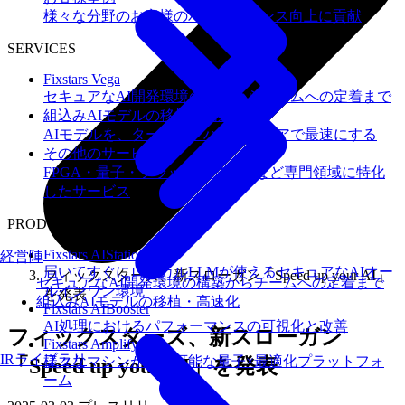
様々な分野のお客様のパフォーマンス向上に貢献
SERVICES
Fixstars Vega
セキュアなAI開発環境の構築からチームへの定着まで
組込みAIモデルの移植・高速化
AIモデルを、ターゲットハードウェアで最速にする
その他のサービス
FPGA・量子・フラッシュメモリなど専門領域に特化
したサービス
PRODUCTS
Fixstars AIStation
経営陣
届いてすぐにローカルLLMが使えるセキュアなAIオー
フィックスターズ、新スローガン「Speed up your AI」
セキュアなAI開発環境の構築からチームへの定着まで
ルインワン環境
を発表
組込みAIモデルの移植・高速化
Fixstars AIBooster
AI処理におけるパフォーマンスの可視化と改善
フィックスターズ、新スローガン
Fixstars Amplify
IRライブラリ
様々なマシンが利用可能な量子×最適化プラットフォ
「Speed up your AI」を発表
ーム