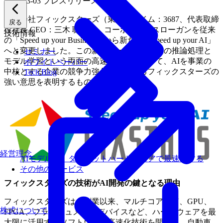
2025-03-03
プレスリリース
株式会社フィックスターズ（東証プライム：3687、代表取締
戻る
役社長 CEO：三木 聡）は、コーポレートスローガンを従来
技術情報
の「Speed up your Business」から新たに「Speed up your AI」
へと変更しました。この新スローガンは、AIの推論処理と
セミナー
モデル学習という両面の高速化技術を用いて、AIを事業の
ホワイトペーパー
中核とする企業の競争力強化を支援するフィックスターズの
Tech Blog
強い意思を表明するものです。
経営理念
AIモデルを、ターゲットハードウェアで最速にする
その他のサービス
フィックスターズの技術がAI開発の鍵となる理由
フィックスターズは、創業以来、マルチコアCPU、GPU、
株式について
FPGA、フラッシュメモリデバイスなど、ハードウェアを最
大限に活用するソフトウェア高速化技術を開発し、自動車、