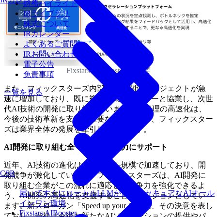
財務ハイライト
IRライブラリ
株式について
IRカレンダー
よくあるご質問
IRお問い合わせ
電子公告
Fixstars AI Booster の概要
免責事項
また、フィックスターズ内部でもAI関連プロジェクトが急
一覧を見る
速に増加しており、既に複数の業界リーダーと協業し、次世
代AI技術の開発に取り組んでいます。AI処理の高速化は、
今後の技術革新を支える重要な分野であり、フィックスター
ズは業界全体の発展を牽引していきます。
AI開発に取り組む全ての企業を強力にサポート
近年、AI技術の進化はグローバル規模で加速しており、開
CSR
発競争が激化しています。フィックスターズは、AI開発に
取り組む企業がこの流れに適応し、競争力を強化できるよ
届いてすぐにローカルLLMが使えるセキュアなAIオール
う、AI開発の高速化を支援することをミッションとしてい
インワン環境
ます。新スローガン「Speed up your AI」は、その決意を表し
Fixstars AIBooster
ており、当社は今後も新たなAIソリューションの提供やパ