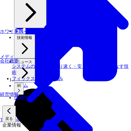
事例
ホワイトペーパー
技術情報
メディアライブラリ
会社概要
ニュース
システムの仕事を、より速く・安く・省エネでこなす技
術
フィックスターズの​強み
ホーム
IR
経営情報
採用情報
戻る
Tech Blog
企業情報