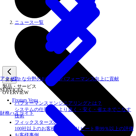
ニュース一覧
アクセス
様々な分野のお客様のパフォーマンス向上に貢献
戻る
製品・サービス
SERVICES
OVERVIEW
Fixstars Vega
パフォーマンスエンジニアリングとは？
システムの仕事を、より速く・安く・省エネでこなす
財務ハイライト
技術
フィックスターズの​強み
100社以上のお客様を支援しリピート率99％以上の評価
お客様事例