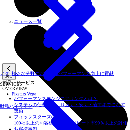
ニュース一覧
アクセス
様々な分野のお客様のパフォーマンス向上に貢献
戻る
製品・サービス
SERVICES
OVERVIEW
Fixstars Vega
パフォーマンスエンジニアリングとは？
システムの仕事を、より速く・安く・省エネでこなす
財務ハイライト
技術
フィックスターズの​強み
100社以上のお客様を支援しリピート率99％以上の評価
お客様事例