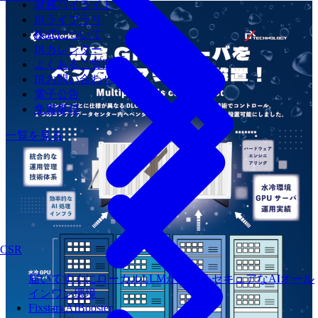
財務ハイライト
IRライブラリ
株式について
IRカレンダー
よくあるご質問
IRお問い合わせ
電子公告
免責事項
一覧を見る
CSR
届いてすぐにローカルLLMが使えるセキュアなAIオール
インワン環境
Fixstars AIBooster