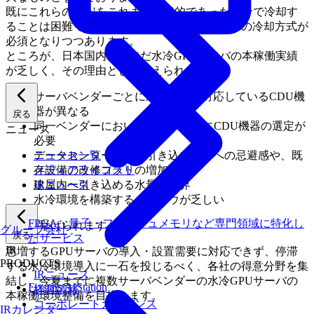
既にこれらのGPUをこれまで一般的であった空冷で冷却す
ることは困難で、液体で熱を吸収する「水冷」の冷却方式が
必須となりつつあります。
ところが、日本国内では未だ水冷GPUサーバの本稼働実績
が乏しく、その理由として考えられる点は、
サーバベンダーごとに冷却仕様や対応しているCDU機
器が異なる
戻る
同一ベンダーにおいてもGPUごとにCDU機器の選定が
ニュース
必要
ニュース一覧
データセンターへ水を引き込むことへの忌避感や、既
メディアライブラリ
存設備の改修コストの増加
IRニュース
建屋内へ引き込める水量の限界
水冷環境を構築するノウハウが乏しい
FPGA・量子・フラッシュメモリなど専門領域に特化し
などが挙げられます。
グループ会社
戻る
たサービス
IR
急増するGPUサーバの導入・設置需要に対応できず、停滞
PRODUCTS
する水冷環境導入に一石を投じるべく、各社の得意分野を集
IRニュース
結し、今夏までに複数サーバベンダーの水冷GPUサーバの
Fixstars AIStation
経営情報
本稼働環境整備を目指します。
コーポレートガバナンス
IRカレンダー