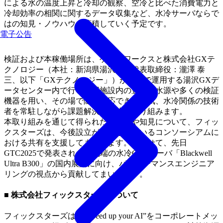
による水の温度上昇と冷却の観察、空冷と比べた消費電力と
冷却効率の相関に関するデータ収集など、水冷サーバならで
はの知見・ノウハウを蓄積していく予定です。
電子公告
検証および本稼働場所は、ゲットワークスと株式会社GXテ
クノロジー（本社：新潟県湯沢町、代表取締役：瀧澤 泰
三、以下「GXテクノロジー」）が共同で運用する湯沢GXデ
ータセンター内で行い、同施設内の豊富な水源や多くの検証
機器を用い、その場で随時対応できる電気、水冷関係の技術
者を常駐しながら課題解決に迅速に取り組みます。
本取り組みを通じて得られたデータや知見について、フィッ
クスターズは、今後設立が予定されているコンソーシアムに
おける共有を支援してまいります。あわせて、先日
GTC2025で発表された最先端の水冷GPUサーバ「Blackwell
Ultra B300」の国内展開に向け、パフォーマンスエンジニア
リングの視点から貢献してまいります。
■ 株式会社フィックスターズについて
フィックスターズは、“Speed up your AI”をコーポレートメッ