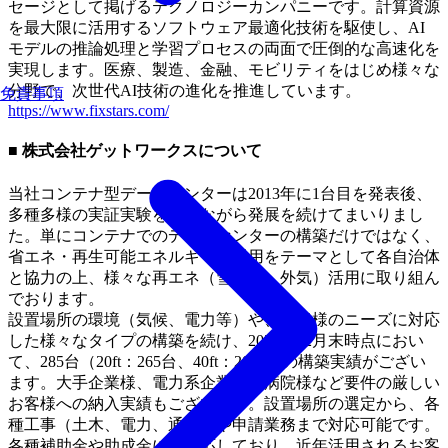
セージとして掲げるテクノロジーカンパニーです。計算資源
を最大限に活用するソフトウェア最適化技術を駆使し、AI
モデルの推論処理と学習プロセスの両面で圧倒的な高速化を
実現します。医療、製造、金融、モビリティをはじめ様々な
分野で、次世代AI技術の進化を推進しています。
免責事項
https://www.fixstars.com/
■ 株式会社ゲットワークスについて
当社コンテナ型データセンターは2013年に1台目を発表後、
多種多様の実証実験を行いながら発展を続けてまいりまし
た。単にコンテナでのデータセンターの構築だけではなく、
省エネ・再生可能エネルギーの活用をテーマとして各自治体
と協力の上、様々な再エネ（雪、水、外気）活用に取り組ん
でおります。
設置場所の環境（気候、電力等）や、お客様のニーズに対応
した様々なタイプの構築を続け、2024年12月末時点におい
て、285台（20ft：265台、40ft：20台）の構築実績がござい
ます。大手企業様、電力系企業様、病院様など要件の厳しい
お客様への納入実績もございます。設置場所の選定から、各
種工事（土木、電力、通信）や申請業務まで対応可能です。
各種補助金や助成金にも対応しており、近年活用されるお客