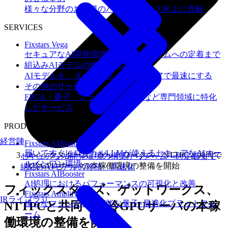
様々な分野のお客様のパフォーマンス向上に貢献
SERVICES
Fixstars Vega
セキュアなAI開発環境の構築からチームへの定着まで
組込みAIモデルの移植・高速化
AIモデルを、ターゲットハードウェアで最速にする
その他のサービス
FPGA・量子・フラッシュメモリなど専門領域に特化
したサービス
PRODUCTS
経営陣
Fixstars AIStation
届いてすぐにローカルLLMが使えるセキュアなAIオー
フィックスターズ、ゲットワークス、NTTPCと共同で
セキュアなAI開発環境の構築からチームへの定着まで
ルインワン環境
水冷GPUサーバの本稼働環境の整備を開始
組込みAIモデルの移植・高速化
Fixstars AIBooster
AI処理におけるパフォーマンスの可視化と改善
フィックスターズ、ゲットワークス、
Fixstars Amplify
IRライブラリ
様々なマシンが利用可能な量子×最適化プラットフォ
NTTPCと共同で水冷GPUサーバの本稼
ーム
働環境の整備を開始