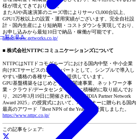
様が増えてきております。
またAIや高速演算のニーズ増によりサーバ3,000台以上、
GPU1万枚以上の設置・運用実績がございます。完全自社設
計・国内生産により短納期・コストダウンを実現しており、
お申し込みから最短10日で納品・稼働が可能です。
一覧を見る
https://www.getworks.co.jp/
■ 株式会社NTTPCコミュニケーションズについて
NTTPCはNTTドコモグループにおける国内中堅・中小企業
向けICTサービスのエキスパートとして、シンプルで導入し
やすい価格の各種サービスを提供しています。
GPU基盤構築をはじめとするAI関連事業、ネットワーク事
業・クラウド/データセンター事業に積極的に取り組んでお
り、2025年3月19日に開催された「NVIDIA Partner Network
Award 2025」の授賞式において、パートナーに贈られる国内
最高のアワード『Best NPN of the Year』を受賞しました。
https://www.nttpc.co.jp/
この記事をシェア: