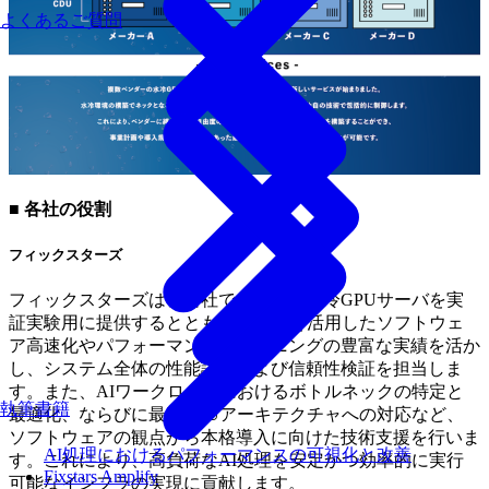
よくあるご質問
■ 各社の役割
フィックスターズ
フィックスターズは、自社で保有する水冷GPUサーバを実
証実験用に提供するとともに、GPUを活用したソフトウェ
ア高速化やパフォーマンスチューニングの豊富な実績を活か
し、システム全体の性能評価および信頼性検証を担当しま
す。また、AIワークロードにおけるボトルネックの特定と
執筆書籍
最適化、ならびに最新GPUアーキテクチャへの対応など、
ソフトウェアの観点から本格導入に向けた技術支援を行いま
AI処理におけるパフォーマンスの可視化と改善
す。これにより、高負荷なAI処理を安定かつ効率的に実行
Fixstars Amplify
可能なインフラの実現に貢献します。