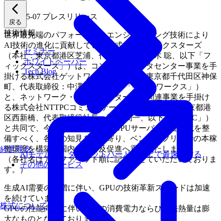
2025-05-07
プレスリリース
戻る
技術情報
世界最先端のパフォーマンスエンジニアリング技術により
AI技術の進化に貢献している株式会社フィックスターズ
セミナー
（本社：東京都港区芝浦、代表取締役：三木 聡、以下「フ
ホワイトペーパー
ィックスターズ」）は、コンテナ型データセンター事業を手
Tech Blog
掛ける株式会社ゲットワークス（本社：東京都千代田区神保
町、代表取締役：中澤 秀則、以下「ゲットワークス」）
と、ネットワーク・データセンター・AI関連事業を手掛け
る株式会社NTTPCコミュニケーションズ（本社：東京都港
区西新橋、代表取締役社長：工藤 潤一、以下「NTTPC」）
と共同で、今後主流となる水冷GPUサーバの稼働環境を整
備すべく、各社の知見を持ち寄り、ベンダーフリーでの本稼
働環境を構築、国内への普及促進へ貢献いたします。
経営理念
AIモデルを、ターゲットハードウェアで最速にする
（各社名はアルファベット順に記載させていただいておりま
その他のサービス
す。）
生成AI需要の急増に伴い、GPUの技術革新スピードは加速
を続けています。
株式について
GPUの性能向上に伴い、その消費電力ならびに発熱量は膨
大なものとなっております。