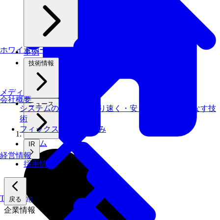
ホワイトペーパー
事例
技術情報
メディアライブラリ
会社概要
ニュース
システムの仕事を、より速く・安く・省エネでこなす技
術
フィックスターズの​強み
ホーム
IR
経営情報
採用情報
Tech Blog
戻る
企業情報