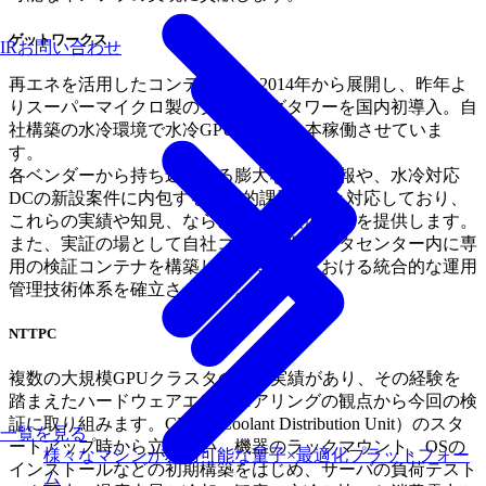
ゲットワークス
IRお問い合わせ
再エネを活用したコンテナDCを2014年から展開し、昨年よ
りスーパーマイクロ製のクーリングタワーを国内初導入。自
社構築の水冷環境で水冷GPUサーバを本稼働させていま
す。
各ベンダーから持ち込まれる膨大な最新情報や、水冷対応
DCの新設案件に内包する技術的課題に日々対応しており、
これらの実績や知見、ならびに施工技術などを提供します。
また、実証の場として自社コンテナ型データセンター内に専
用の検証コンテナを構築し、水冷環境における統合的な運用
管理技術体系を確立させます。
NTTPC
複数の大規模GPUクラスタの提供実績があり、その経験を
踏まえたハードウェアエンジニアリングの観点から今回の検
証に取り組みます。CDU（Coolant Distribution Unit）のスタ
一覧を見る
ートアップ時から立ち会い、機器のラックマウント、OSの
様々なマシンが利用可能な量子×最適化プラットフォー
インストールなどの初期構築をはじめ、サーバの負荷テスト
ム