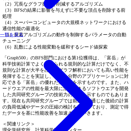
（2）冗長なグラフ探索を削減するアルゴリズム
（3）BFSの結果に影響を与えずに不要な頂点を削除する前
処理
（4）スーパーコンピュータの大規模ネットワークにおける
通信性能の最適化
一覧を見る
（5）探索アルゴリズムの動作を制御するパラメータの自動
チューニング
（6）乱数による性能変動を緩和するシード値探索
「Graph500」のBFS部門における第1位獲得は、「富岳」が
科学技術計算でよく用いられる規則的な計算だけでなく、不
規則な計算が大半を占めるグラフ解析においても高い性能を
発揮することを実証し、幅広い分野のアプリケーションに対
応できる「富岳」の優れた汎用性を示すものです。また、ハ
ードウエアの性能を最大限に活用できるソフトウエアを開発
した共同研究グループの技術力の高さを示すものでもありま
す。現在も共同研究グループでは前処理を通じた後続の計算
の負荷低減やデータの圧縮の検討を継続しており、測定で得
たデータを基に性能改善を加速させていきます。
＜関連リンク＞
理化学研究所 計算科学研究センター