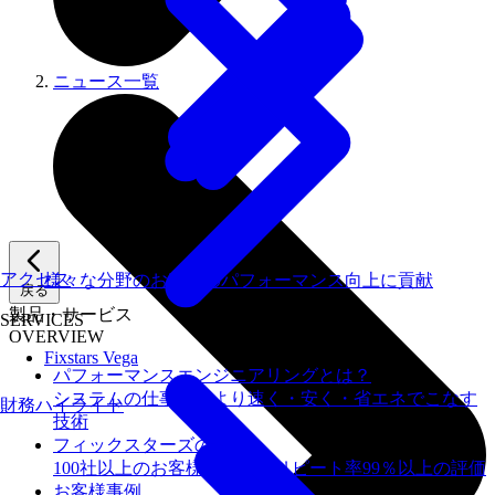
ニュース一覧
アクセス
様々な分野のお客様のパフォーマンス向上に貢献
戻る
製品・サービス
SERVICES
OVERVIEW
Fixstars Vega
パフォーマンスエンジニアリングとは？
システムの仕事を、より速く・安く・省エネでこなす
財務ハイライト
技術
フィックスターズの​強み
100社以上のお客様を支援しリピート率99％以上の評価
お客様事例