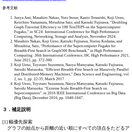
参考文献
Junya Arai, Masahiro Nakao, Yuto Inoue, Kanto Teranishi, Koji Ueno,
Keiichiro Yamamura, Mitsuhisa Sato, and Katsuki Fujisawa, “Doubling
Graph Traversal Efficiency to 198 TeraTEPS on the Supercomputer
Fugaku,” in SC24: International Conference for High Performance
Computing, Networking, Storage and Analysis, November 2024.
Masahiro Nakao, Koji Ueno, Katsuki Fujisawa, Yuetsu Kodama, and
Mitsuhisa, Sato, “Performance of the Supercomputer Fugaku for
Breadth-First Search in Graph500 Benchmark,” in High Performance
Computing: 36th International Conference, ISC High Performance 2021,
June 2021, pp. 372-390.
Koji Ueno, Toyotaro Suzumura, Naoya Maruyama, Katsuki Fujisawa,
Satoshi Matsuoka, “Efficient Breadth-First Search on Massively Parallel
and Distributed-Memory Machines,” Data Science and Engineering, vol.
2, no. 1, pp. 22-35, March 2017.
Koji Ueno, Toyotaro Suzumura, Naoya Maruyama, Katsuki Fujisawa,
Satoshi Matsuoka. “Extreme Scale Breadth-First Search on
Supercomputers”. in 2016 IEEE International Conference on Big Data
(Big Data), December 2016, pp. 1040-1047.
３．補足説明
[1] 幅優先探索
グラフの始点から距離の近い順にすべての頂点をたどるア