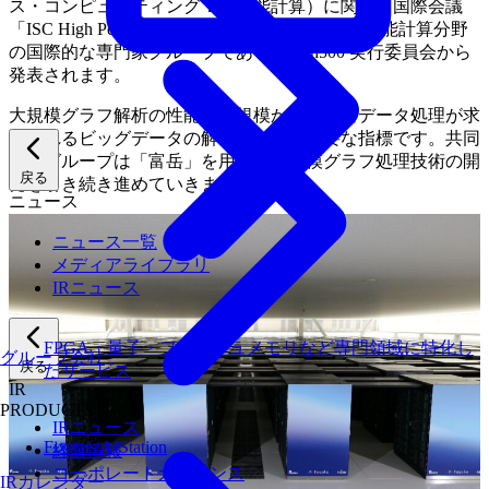
ス・コンピューティング：高性能計算）に関する国際会議
「ISC High Performance 2025」に合わせて、高性能計算分野
の国際的な専門家グループである Graph500 実行委員会から
発表されます。
大規模グラフ解析の性能は大規模かつ複雑なデータ処理が求
められるビッグデータの解析における重要な指標です。共同
研究グループは「富岳」を用いた大規模グラフ処理技術の開
戻る
発を引き続き進めていきます。
ニュース
ニュース一覧
メディアライブラリ
IRニュース
FPGA・量子・フラッシュメモリなど専門領域に特化し
グループ会社
戻る
たサービス
IR
PRODUCTS
IRニュース
Fixstars AIStation
経営情報
コーポレートガバナンス
IRカレンダー