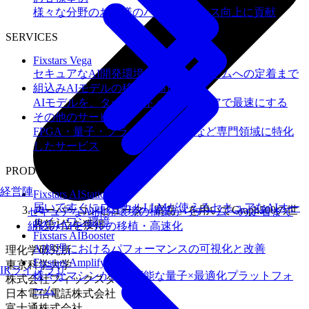
様々な分野のお客様のパフォーマンス向上に貢献
SERVICES
Fixstars Vega
セキュアなAI開発環境の構築からチームへの定着まで
組込みAIモデルの移植・高速化
AIモデルを、ターゲットハードウェアで最速にする
その他のサービス
FPGA・量子・フラッシュメモリなど専門領域に特化
したサービス
PRODUCTS
経営陣
Fixstars AIStation
届いてすぐにローカルLLMが使えるセキュアなAIオー
スーパーコンピュータ「富岳」を用いてGraph500の世
セキュアなAI開発環境の構築からチームへの定着まで
ルインワン環境
界第1位を獲得
組込みAIモデルの移植・高速化
Fixstars AIBooster
AI処理におけるパフォーマンスの可視化と改善
理化学研究所
Fixstars Amplify
東京科学大学
IRライブラリ
様々なマシンが利用可能な量子×最適化プラットフォ
株式会社フィックスターズ
ーム
日本電信電話株式会社
富士通株式会社