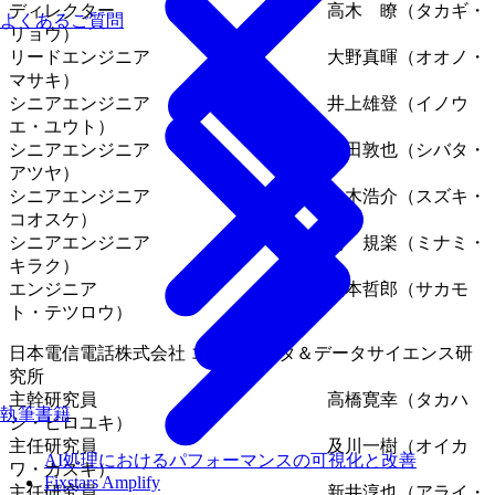
ディレクター 高木 瞭（タカギ・
よくあるご質問
リョウ）
リードエンジニア 大野真暉（オオノ・
マサキ）
シニアエンジニア 井上雄登（イノウ
エ・ユウト）
シニアエンジニア 柴田敦也（シバタ・
アツヤ）
シニアエンジニア 鈴木浩介（スズキ・
コオスケ）
シニアエンジニア 南 規楽（ミナミ・
キラク）
エンジニア 阪本哲郎（サカモ
ト・テツロウ）
日本電信電話株式会社 コンピュータ＆データサイエンス研
究所
主幹研究員 高橋寛幸（タカハ
執筆書籍
シ・ヒロユキ）
主任研究員 及川一樹（オイカ
AI処理におけるパフォーマンスの可視化と改善
ワ・カズキ）
Fixstars Amplify
主任研究員 新井淳也（アライ・