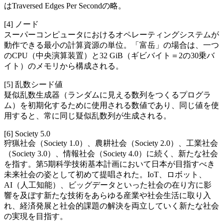
はTraversed Edges Per Secondの略。
[4] ノード
スーパーコンピュータにおけるオペレーティングシステムが
動作できる最小の計算資源の単位。「富岳」の場合は、一つ
のCPU（中央演算装置）と32 GiB（ギビバイト＝2の30乗バ
イト）のメモリから構成される。
[5] 乱数シード値
疑似乱数生成器（ランダムに見える数列をつくるプログラ
ム）を初期化するために使用される数値であり、同じ値を使
用すると、常に同じ疑似乱数列が生成される。
[6] Society 5.0
狩猟社会（Society 1.0）、農耕社会（Society 2.0）、工業社会
（Society 3.0）、情報社会（Society 4.0）に続く、新たな社会
を指す。第5期科学技術基本計画において日本が目指すべき
未来社会の姿として初めて提唱された。IoT、ロボット、
AI（人工知能）、ビッグデータといった社会の在り方に影
響を及ぼす新たな技術をあらゆる産業や社会生活に取り入
れ、経済発展と社会的課題の解決を両立していく新たな社会
の実現を目指す。