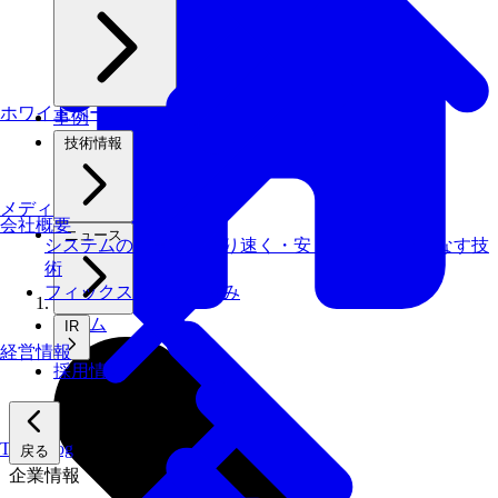
ホワイトペーパー
事例
技術情報
メディアライブラリ
会社概要
ニュース
システムの仕事を、より速く・安く・省エネでこなす技
術
フィックスターズの​強み
ホーム
IR
経営情報
採用情報
Tech Blog
戻る
企業情報