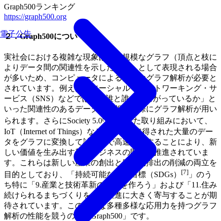
Graph500ランキング
https://graph500.org
電子公告
２．Graph500について
実社会における複雑な現象は、大規模なグラフ（頂点と枝に
よりデータ間の関連性を示したもの）として表現される場合
が多いため、コンピュータによる高速なグラフ解析が必要と
されています。例えば、ソーシャル・ネットワーキング・サ
ービス（SNS）などでは、「誰と誰がつながっているか」と
いった関連性のあるデータを解析する際にグラフ解析が用い
[6]
られます。さらにSociety 5.0
に向けた取り組みにおいて、
IoT（Internet of Things）などの技術で取得された大量のデー
タをグラフに変換して計算機で高速処理することにより、新
しい価値を生み出す新規ビジネスの開拓が推進されていま
す。これらは新しい産業の創出と廃棄物排出の削減の両立を
[7]
目的としており、「持続可能な開発目標（SDGs）
」のう
ち特に「9.産業と技術革新の基盤を作ろう」および「11.住み
続けられるまちづくりを」の推進に大きく寄与することが期
待されています。このような多種多様な応用力を持つグラフ
解析の性能を競うのが「Graph500」です。