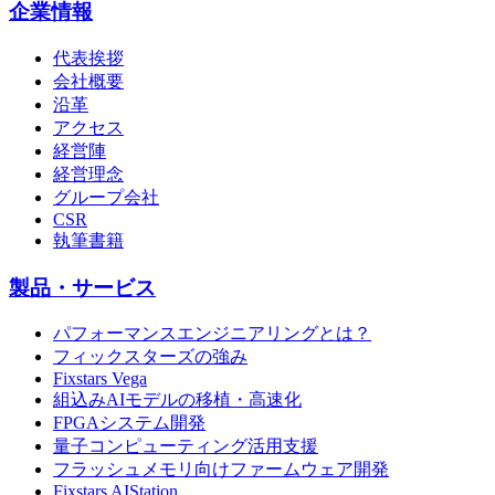
企業情報
代表挨拶
会社概要
沿革
アクセス
経営陣
経営理念
グループ会社
CSR
執筆書籍
製品・サービス
パフォーマンスエンジニアリングとは？
フィックスターズの強み
Fixstars Vega
組込みAIモデルの移植・高速化
FPGAシステム開発
量子コンピューティング活用支援
フラッシュメモリ向けファームウェア開発
Fixstars AIStation