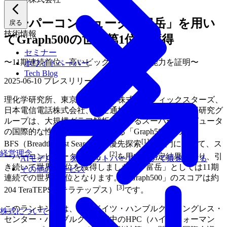
スーパーコンピュータ「富岳」を用い
戻る
技術情報
てGraph500の世界第1位を獲得
セミナー
〜11期連続首位、高いビッグデータ処理能力を証明〜
ホワイトペーパー
Tech Blog
2025-06-10
プレスリリース
理化学研究所、東京科学大学、株式会社フィックスターズ、
日本電信電話株式会社、富士通株式会社から成る共同研究グ
ループは、大規模グラフ解析に関するスーパーコンピュータ
の国際的な性能ランキングである「Graph500」の
[1]
BFS（Breadth-First Search：幅優先探索
）部門において、ス
経営理念
[2]
ーパーコンピュータ「富岳」
を用いた測定結果により、引
AIモデルを、ターゲットハードウェアで最速にする
き続いて世界第1位を獲得しました。「富岳」としては11期
その他のサービス
連続での世界第1位となります。「Graph500」のスコアは約
[3]
204 TeraTEPS（テラテップス）
です。
このランキングは、現在ドイツ・ハンブルクのコングレス・
株式について
センター・ハンブルクで開催中のHPC（ハイパフォーマン