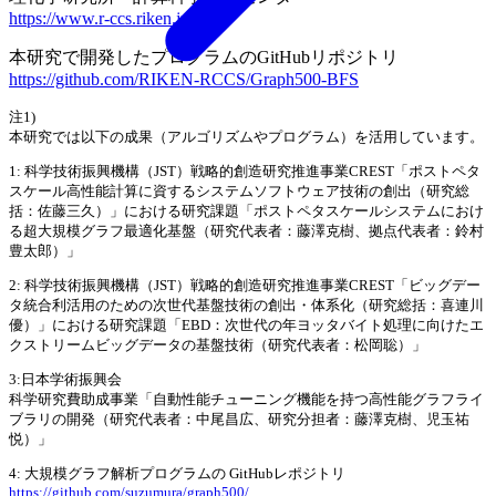
https://www.r-ccs.riken.jp/jp/
本研究で開発したプログラムのGitHubリポジトリ
https://github.com/RIKEN-RCCS/Graph500-BFS
注1)
本研究では以下の成果（アルゴリズムやプログラム）を活用しています。
1: 科学技術振興機構（JST）戦略的創造研究推進事業CREST「ポストペタ
スケール高性能計算に資するシステムソフトウェア技術の創出（研究総
括：佐藤三久）」における研究課題「ポストペタスケールシステムにおけ
る超大規模グラフ最適化基盤（研究代表者：藤澤克樹、拠点代表者：鈴村
豊太郎）」
2: 科学技術振興機構（JST）戦略的創造研究推進事業CREST「ビッグデー
タ統合利活用のための次世代基盤技術の創出・体系化（研究総括：喜連川
優）」における研究課題「EBD：次世代の年ヨッタバイト処理に向けたエ
クストリームビッグデータの基盤技術（研究代表者：松岡聡）」
3:日本学術振興会
科学研究費助成事業「自動性能チューニング機能を持つ高性能グラフライ
ブラリの開発（研究代表者：中尾昌広、研究分担者：藤澤克樹、児玉祐
悦）」
4: 大規模グラフ解析プログラムの GitHubレポジトリ
https://github.com/suzumura/graph500/