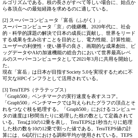
ルゴリズムである。枝の長さがすべて等しい場合に、始点か
ら各頂点への最短経路を求めるのに適している。
[2] スーパーコンピュータ「富岳（ふがく）」
スーパーコンピュータ「京」の後継機。2020年代に、社会
的・科学的課題の解決で日本の成長に貢献し、世界をリード
する成果を生み出すことを目的とし、電力性能、計算性能、
ユーザーの利便性・使い勝手の良さ、画期的な成果創出、ビ
ッグデータやAIの加速機能の総合力において世界最高レベ
ルのスーパーコンピュータとして2021年3月に共用を開始し
た。
現在「富岳」は日本が目指すSociety 5.0を実現するために不
可欠なHPCインフラとして活用されている。
[3] TeraTEPS（テラテップス）
「Graph500」ベンチマークの実行速度を表すスコア。
「Graph500」ベンチマークでは与えられたグラフの頂点とそ
れをつなぐ枝を処理する。「Graph500」におけるコンピュー
タの速度は1秒間当たりに処理した枝の数として定義されて
いる。Teraは10の12乗を表し、TeraTEPSは1秒当たりに処理
した枝の数を10の12乗で割った値である。TeraTEPS値の計
算には、64試行における調和平均が使用されている。TEPS