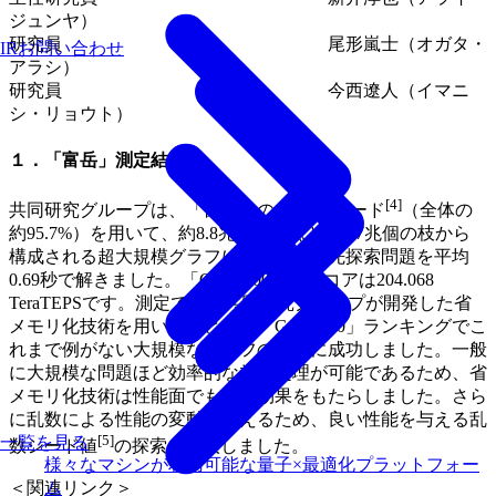
ジュンヤ）
研究員 尾形嵐士（オガタ・
IRお問い合わせ
アラシ）
研究員 今西遼人（イマニ
シ・リョウト）
１．「富岳」測定結果
[4]
共同研究グループは、「富岳」の152,064ノード
（全体の
約95.7%）を用いて、約8.8兆個の頂点と140.7兆個の枝から
構成される超大規模グラフに対する幅優先探索問題を平均
0.69秒で解きました。「Graph500」のスコアは204.068
TeraTEPSです。測定では、共同研究グループが開発した省
メモリ化技術を用いることで、「Graph500」ランキングでこ
れまで例がない大規模なグラフの処理に成功しました。一般
に大規模な問題ほど効率的な並列処理が可能であるため、省
メモリ化技術は性能面でも良い効果をもたらしました。さら
に乱数による性能の変動を抑えるため、良い性能を与える乱
[5]
一覧を見る
数シード値
の探索を導入しました。
様々なマシンが利用可能な量子×最適化プラットフォー
＜関連リンク＞
ム