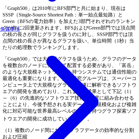
「Graph500」は2010年にBFS部門と共に始まり、現在は
SSSP（Single-Source Shortest Path：単一始点最短路）と
Green（BFSの電力効率）を加えた3部門それぞれのランキン
グが年に2回更新されます。BFSおよびGreen部門では頂点間
免責事項
の枝の長さが同じグラフを扱うのに対し、SSSP部門では頂
点間の枝の長さが異なるグラフを扱い、単位時間（1秒）当
たりの処理数でランキングします。
「Graph500」では大規模グラフを扱うため、グラフのデータ
を複数台のノードに分散して配置する必要があり、「富岳」
のような大規模ネットワークを持つシステムでは通信性能の
最適化も重要になります。共同研究グループは、スーパーコ
ンピュータ上で大規模なグラフを高速に解析できるソフトウ
エアの開発を進めており、これまでの成果として下記（1）
～（6）の先進的なソフトウエア技術を高度に組み合わせる
ことにより、今後予想される実データの大規模化および複雑
化に対応可能な世界最高レベルの性能を持つグラフ探索ソフ
注1）
トウエアの開発に成功しています
。
（1）複数のノード間におけるグラフデータの効率的な分割
および圧縮