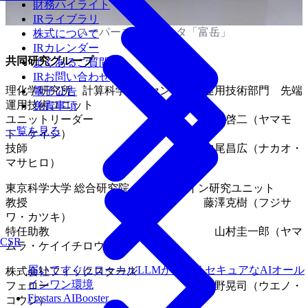
財務ハイライト
IRライブラリ
スーパーコンピュータ「富岳」
株式について
IRカレンダー
共同研究グループ
よくあるご質問
IRお問い合わせ
理化学研究所 計算科学研究センター 運用技術部門 先端
電子公告
運用技術ユニット
免責事項
ユニットリーダー 山本啓二（ヤマモ
一覧を見る
ト・ケイジ）
技師 中尾昌広（ナカオ・
マサヒロ）
東京科学大学 総合研究院 デジタルツイン研究ユニット
教授 藤澤克樹（フジサ
ワ・カツキ）
特任助教 山村圭一郎（ヤマ
CSR
ムラ・ケイイチロウ）
届いてすぐにローカルLLMが使えるセキュアなAIオール
株式会社フィックスターズ
インワン環境
フェロー 上野晃司（ウエノ・
Fixstars AIBooster
コウジ）