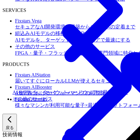
SERVICES
Fixstars Vega
セキュアなAI開発環境の構築からチームへの定着まで
組込みAIモデルの移植・高速化
AIモデルを、ターゲットハードウェアで最速にする
その他のサービス
FPGA・量子・フラッシュメモリなど専門領域に特化し
PRODUCTS
Fixstars AIStation
届いてすぐにローカルLLMが使えるセキュアなAIオー
Fixstars AIBooster
AIモデルを、ターゲットハードウェアで最速にする
AI処理におけるパフォーマンスの可視化と改善
その他のサービス
Fixstars Amplify
様々なマシンが利用可能な量子×最適化プラットフォー
戻る
技術情報