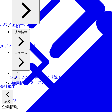
ホワイトペーパー
事例
技術情報
メディアライブラリ
ニュース
IR
システムの仕事を、より速く・安く・省エネでこなす技
フィックスターズの​強み
採用情報
会社概要
Tech Blog
戻る
企業情報