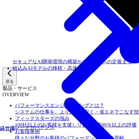
セキュアなAI開発環境の構築からチームへの定着まで
組込みAIモデルの移植・高速化
戻る
製品・サービス
OVERVIEW
パフォーマンスエンジニアリングとは？
システムの仕事を、より速く・安く・省エネでこなす技
フィックスターズの​強み
100社以上のお客様を支援しリピート率99％以上の評価
コーポレートガバナンス
経営陣
お客様事例
様々な分野のお客様のパフォーマンス向上に貢献