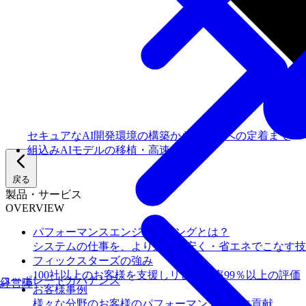
セキュアなAI開発環境の構築からチームへの定着まで
組込みAIモデルの移植・高速化
戻る
製品・サービス
OVERVIEW
パフォーマンスエンジニアリングとは？
システムの仕事を、より速く・安く・省エネでこなす技
フィックスターズの​強み
100社以上のお客様を支援しリピート率99％以上の評価
コーポレートガバナンス
経営陣
お客様事例
様々な分野のお客様のパフォーマンス向上に貢献