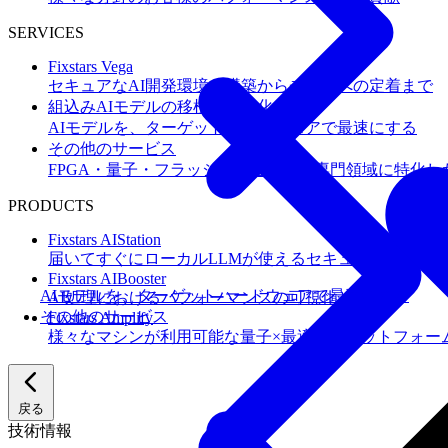
SERVICES
Fixstars Vega
セキュアなAI開発環境の構築からチームへの定着まで
組込みAIモデルの移植・高速化
AIモデルを、ターゲットハードウェアで最速にする
その他のサービス
FPGA・量子・フラッシュメモリなど専門領域に特化し
PRODUCTS
Fixstars AIStation
届いてすぐにローカルLLMが使えるセキュアなAIオー
Fixstars AIBooster
AIモデルを、ターゲットハードウェアで最速にする
AI処理におけるパフォーマンスの可視化と改善
その他のサービス
Fixstars Amplify
様々なマシンが利用可能な量子×最適化プラットフォー
戻る
技術情報