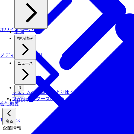
ホワイトペーパー
事例
技術情報
メディアライブラリ
ニュース
IR
システムの仕事を、より速く・安く・省エネでこなす技
フィックスターズの​強み
採用情報
会社概要
Tech Blog
戻る
企業情報