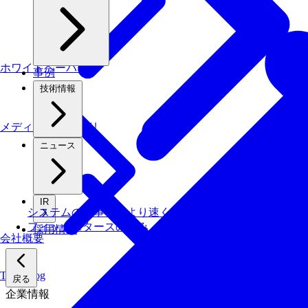
ホワイトペーパー
事例
技術情報
メディアライブラリ
ニュース
IR
システムの仕事を、より速く・安く・省エネでこなす技
フィックスターズの​強み
採用情報
会社概要
Tech Blog
戻る
企業情報