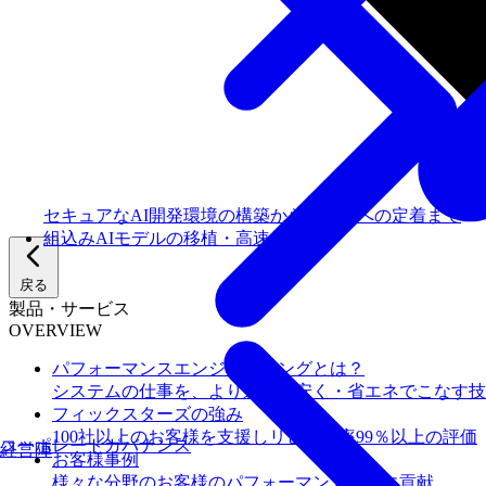
セキュアなAI開発環境の構築からチームへの定着まで
組込みAIモデルの移植・高速化
戻る
製品・サービス
OVERVIEW
パフォーマンスエンジニアリングとは？
システムの仕事を、より速く・安く・省エネでこなす技
フィックスターズの​強み
100社以上のお客様を支援しリピート率99％以上の評価
コーポレートガバナンス
経営陣
お客様事例
様々な分野のお客様のパフォーマンス向上に貢献