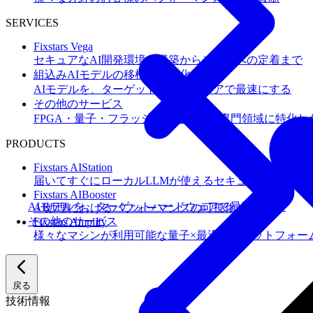
SERVICES
Fixstars Vega
セキュアなAI開発環境の構築からチームへの定着まで
組込みAIモデルの移植・高速化
AIモデルを、ターゲットハードウェアで最速にする
その他のサービス
FPGA・量子・フラッシュメモリなど専門領域に特化し
PRODUCTS
Fixstars AIStation
届いてすぐにローカルLLMが使えるセキュアなAIオー
Fixstars AIBooster
AIモデルを、ターゲットハードウェアで最速にする
AI処理におけるパフォーマンスの可視化と改善
その他のサービス
Fixstars Amplify
様々なマシンが利用可能な量子×最適化プラットフォー
戻る
技術情報