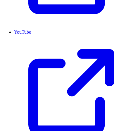
YouTube