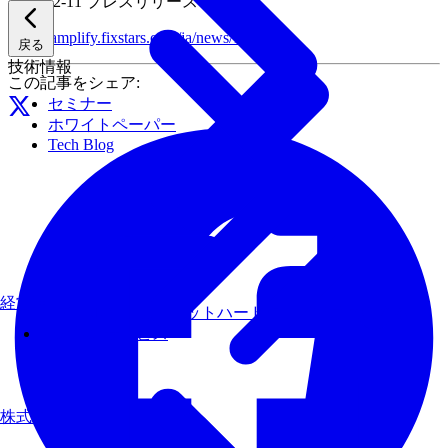
2025-12-11
プレスリリース
https://amplify.fixstars.com/ja/news/1128/
戻る
技術情報
この記事をシェア:
セミナー
ホワイトペーパー
Tech Blog
経営理念
AIモデルを、ターゲットハードウェアで最速にする
その他のサービス
株式について