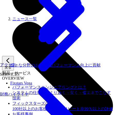
ニュース一覧
アクセス
様々な分野のお客様のパフォーマンス向上に貢献
戻る
製品・サービス
SERVICES
OVERVIEW
Fixstars Vega
パフォーマンスエンジニアリングとは？
システムの仕事を、より速く・安く・省エネでこなす
財務ハイライト
技術
フィックスターズの​強み
100社以上のお客様を支援しリピート率99％以上の評価
お客様事例