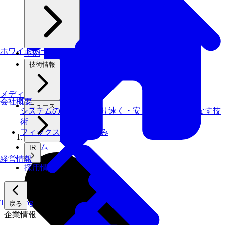
ホワイトペーパー
事例
技術情報
メディアライブラリ
会社概要
ニュース
システムの仕事を、より速く・安く・省エネでこなす技
術
フィックスターズの​強み
ホーム
IR
経営情報
採用情報
Tech Blog
戻る
企業情報