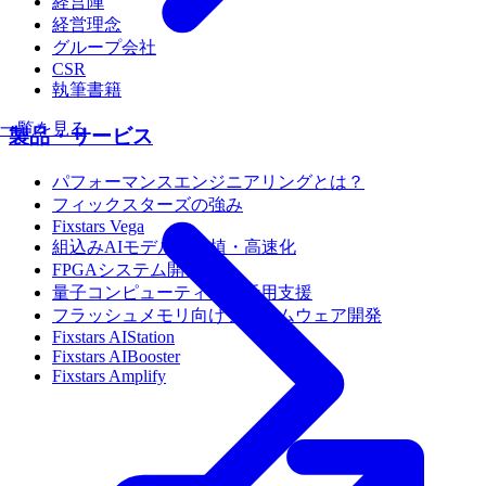
経営陣
経営理念
グループ会社
CSR
執筆書籍
一覧を見る
製品・サービス
パフォーマンスエンジニアリングとは？
フィックスターズの強み
Fixstars Vega
組込みAIモデルの移植・高速化
FPGAシステム開発
量子コンピューティング活用支援
フラッシュメモリ向けファームウェア開発
Fixstars AIStation
Fixstars AIBooster
Fixstars Amplify