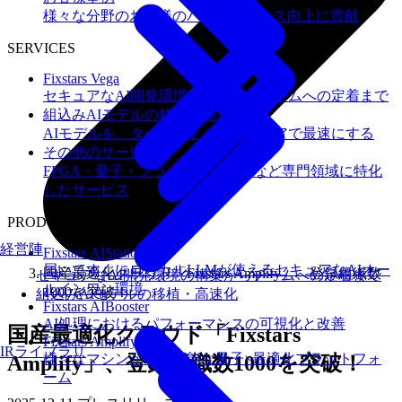
様々な分野のお客様のパフォーマンス向上に貢献
SERVICES
Fixstars Vega
セキュアなAI開発環境の構築からチームへの定着まで
組込みAIモデルの移植・高速化
AIモデルを、ターゲットハードウェアで最速にする
その他のサービス
FPGA・量子・フラッシュメモリなど専門領域に特化
したサービス
PRODUCTS
経営陣
Fixstars AIStation
届いてすぐにローカルLLMが使えるセキュアなAIオー
国産最適化クラウド「Fixstars Amplify」、登録組織数
セキュアなAI開発環境の構築からチームへの定着まで
ルインワン環境
1000を突破！
組込みAIモデルの移植・高速化
Fixstars AIBooster
AI処理におけるパフォーマンスの可視化と改善
国産最適化クラウド「Fixstars
Fixstars Amplify
IRライブラリ
様々なマシンが利用可能な量子×最適化プラットフォ
Amplify」、登録組織数1000を突破！
ーム