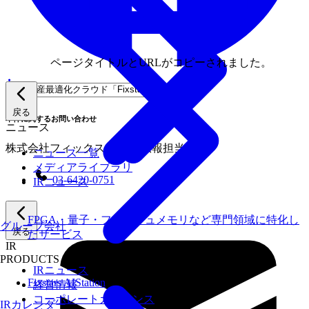
ページタイトルとURLがコピーされました。
戻る
本件に関するお問い合わせ
ニュース
株式会社フィックスターズ 広報担当
ニュース一覧
メディアライブラリ
03-6420-0751
IRニュース
FPGA・量子・フラッシュメモリなど専門領域に特化し
グループ会社
戻る
たサービス
IR
PRODUCTS
IRニュース
Fixstars AIStation
経営情報
コーポレートガバナンス
IRカレンダー