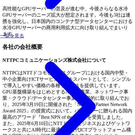
高性能なGPUサーバーの普及が進む中、今後さらなる水冷
GPUサーバーのニーズ拡大が想定されます。今後も3社は連
携を強化し、日本国内のコンテナ型データセンターにおける
水冷GPUサーバーの商用利用拡大に向け取り組んでまいり
ます。
一覧を見る
各社の会社概要
NTTPCコミュニケーションズ株式会社について
NTTPCはNTTドコモビジネスグループにおける国内中堅・
中小企業向けICTサービスのエキスパートとして、シンプル
で導入しやすい価格の各種サービスを提供しています。
GPU基盤構築をはじめとするAI関連事業、ネットワーク事
業・クラウド/データセンター事業に積極的に取り組んでお
り、2025年3月19日に開催された「NVIDIA Partner Network
Award 2025」の授賞式において、パートナーに贈られる国内
最高のアワード『Best NPN of the Year』を受賞しました。
また、2025年6月10日にNTTドコモビジネスおよびゲットワ
ークスと共にAI時代に最適な次世代ICTプラットフォーム構