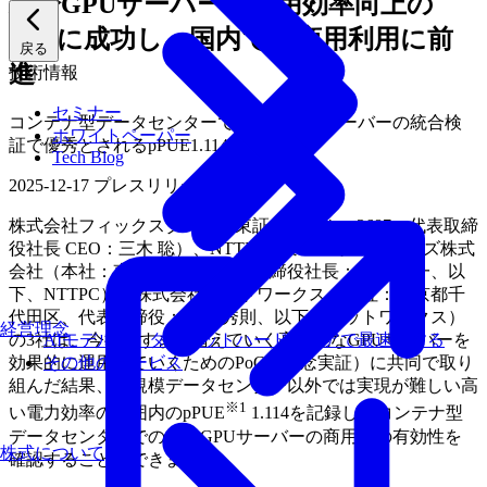
水冷GPUサーバーの運用効率向上の
PoCに成功し、国内での商用利用に前
戻る
進
技術情報
セミナー
コンテナ型データセンターでの水冷GPUサーバーの統合検
ホワイトペーパー
証で優秀とされるpPUE1.114を記録
Tech Blog
2025-12-17
プレスリリース
株式会社フィックスターズ（東証プライム：3687、代表取締
役社長 CEO：三木 聡）、NTTPCコミュニケーションズ株式
会社（本社：東京都港区、代表取締役社長：工藤 潤一、以
下、NTTPC）、株式会社ゲットワークス（本社：東京都千
代田区、代表取締役：中澤 秀則、以下、ゲットワークス）
経営理念
AIモデルを、ターゲットハードウェアで最速にする
の3社は、今後ますます増えていく高機能なGPUサーバーを
その他のサービス
効果的に運用していくためのPoC（概念実証）に共同で取り
組んだ結果、大規模データセンター以外では実現が難しい高
※1
い電力効率の範囲内のpPUE
1.114を記録し、コンテナ型
データセンターでの水冷GPUサーバーの商用での有効性を
株式について
確認することができました。