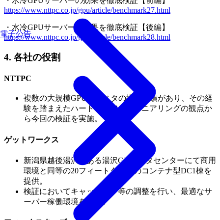
・水冷GPUサーバーの効果を徹底検証【前編】
https://www.nttpc.co.jp/gpu/article/benchmark27.html
・水冷GPUサーバーの効果を徹底検証【後編】
電子公告
https://www.nttpc.co.jp/gpu/article/benchmark28.html
4.
各社の役割
NTTPC
複数の大規模GPUクラスタの提供実績があり、その経
験を踏まえたハードウェアエンジニアリングの観点か
ら今回の検証を実施。
ゲットワークス
新潟県越後湯沢にある湯沢GXデータセンターにて商用
環境と同等の20フィートタイプのコンテナ型DC1棟を
提供。
検証においてキャッピング等の調整を行い、最適なサ
ーバー稼働環境を構築。