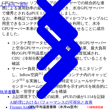
GPUサーバー・ソフトウェアの各レイヤーでの統合的な連
よくあるご質問
携による運用効率の最大化を実証でき、水冷GPUサーバー
で優秀とされるpPUE 1.114を記録しました。
なお、本検証では稼働環境をスピーディかつフレキシブルに
用意できるコンテナ型データセンターを利用して、水冷
GPUサーバー本来の能力を最大限に発揮させることに成功
しました。
コンテナ型データセンター環境下で水冷GPUサーバー
と空冷GPUサーバーの性能を比較した結果、最大負荷
時のGPU平均温度が摂氏温度で15度程度低減され、
CDU（冷却分配装置）等が適正に機能していることを
確認
サーバー負荷と温度をリアルタイムにモニタリング
※2
し、InRow空調
の制御およびコンテナ内のキャッピ
※3
ング
を実施し、CDU等の特定モジュールやデータ
センタールームの電力使用効率を示すpPUEを統合的に
収集・管理するシステムを構築
執筆書籍
上記環境下での測定の結果、pPUEの値が1.114を記録
AI処理におけるパフォーマンスの可視化と改善
Fixstars Amplify