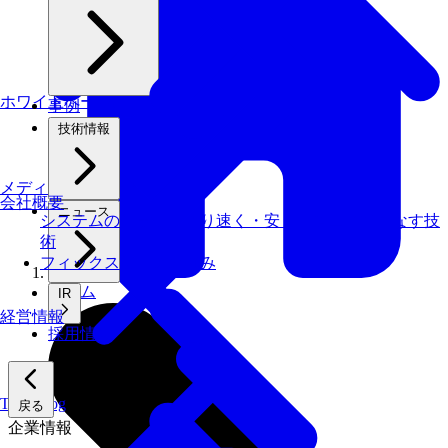
ホワイトペーパー
事例
技術情報
メディアライブラリ
会社概要
ニュース
システムの仕事を、より速く・安く・省エネでこなす技
術
フィックスターズの​強み
ホーム
IR
経営情報
採用情報
Tech Blog
戻る
企業情報