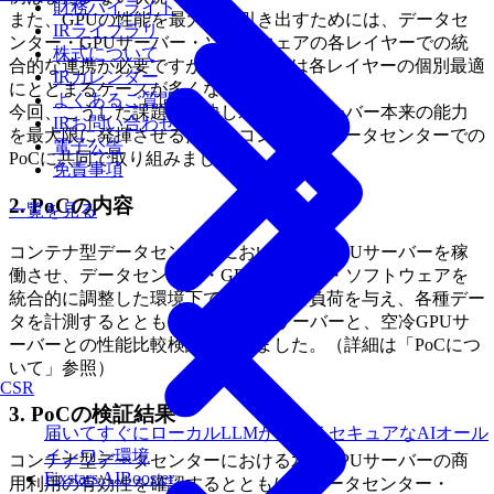
財務ハイライト
また、GPUの性能を最大限に引き出すためには、データセ
IRライブラリ
ンター・GPUサーバー・ソフトウェアの各レイヤーでの統
株式について
合的な連携が必要ですが、現時点では各レイヤーの個別最適
IRカレンダー
にとどまるケースが多くなっています。
よくあるご質問
今回、こうした課題を解決し水冷GPUサーバー本来の能力
IRお問い合わせ
を最大限に発揮させるため、コンテナ型データセンターでの
電子公告
PoCに共同で取り組みました。
免責事項
2.
PoCの内容
一覧を見る
コンテナ型データセンターにおいて水冷GPUサーバーを稼
働させ、データセンター・GPUサーバー・ソフトウェアを
統合的に調整した環境下でさまざまな負荷を与え、各種デー
タを計測するとともに、水冷GPUサーバーと、空冷GPUサ
ーバーとの性能比較検証を行いました。（詳細は「PoCにつ
いて」参照）
CSR
3.
PoCの検証結果
届いてすぐにローカルLLMが使えるセキュアなAIオール
インワン環境
コンテナ型データセンターにおける水冷GPUサーバーの商
Fixstars AIBooster
用利用の有効性を確認するとともに、データセンター・