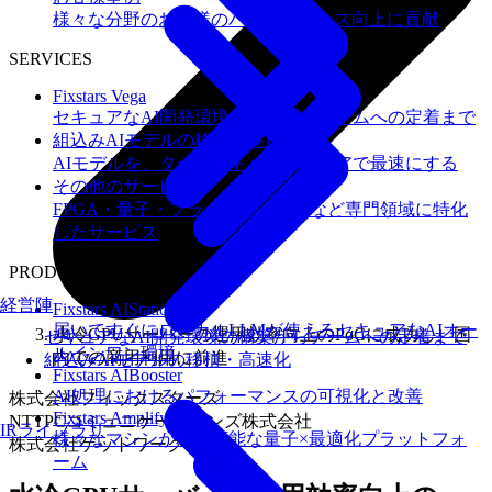
様々な分野のお客様のパフォーマンス向上に貢献
SERVICES
Fixstars Vega
セキュアなAI開発環境の構築からチームへの定着まで
組込みAIモデルの移植・高速化
AIモデルを、ターゲットハードウェアで最速にする
その他のサービス
FPGA・量子・フラッシュメモリなど専門領域に特化
したサービス
PRODUCTS
経営陣
Fixstars AIStation
届いてすぐにローカルLLMが使えるセキュアなAIオー
水冷GPUサーバーの運用効率向上のPoCに成功し、国
セキュアなAI開発環境の構築からチームへの定着まで
ルインワン環境
内での商用利用に前進
組込みAIモデルの移植・高速化
Fixstars AIBooster
AI処理におけるパフォーマンスの可視化と改善
株式会社フィックスターズ
Fixstars Amplify
NTTPCコミュニケーションズ株式会社
IRライブラリ
様々なマシンが利用可能な量子×最適化プラットフォ
株式会社ゲットワークス
ーム