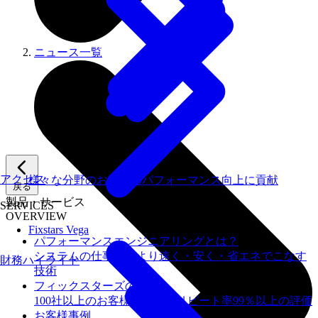
ニュース一覧
アクセス
様々な分野のお客様のパフォーマンス向上に貢献
戻る
製品・サービス
SERVICES
OVERVIEW
Fixstars Vega
パフォーマンスエンジニアリングとは？
システムの仕事を、より速く・安く・省エネでこなす
財務ハイライト
技術
フィックスターズの​強み
100社以上のお客様を支援しリピート率99％以上の評価
お客様事例