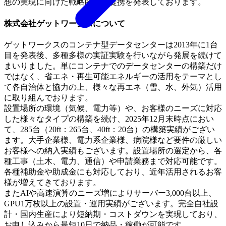
想の実現に向けた戦略的業務提携を発表しております。
株式会社ゲットワークスについて
ゲットワークスのコンテナ型データセンターは2013年に1台
目を発表後、多種多様の実証実験を行いながら発展を続けて
まいりました。単にコンテナでのデータセンターの構築だけ
ではなく、省エネ・再生可能エネルギーの活用をテーマとし
て各自治体と協力の上、様々な再エネ（雪、水、外気）活用
に取り組んでおります。
設置場所の環境（気候、電力等）や、お客様のニーズに対応
した様々なタイプの構築を続け、2025年12月末時点におい
て、285台（20ft：265台、40ft：20台）の構築実績がござい
ます。大手企業様、電力系企業様、病院様など要件の厳しい
お客様への納入実績もございます。設置場所の選定から、各
種工事（土木、電力、通信）や申請業務まで対応可能です。
各種補助金や助成金にも対応しており、近年活用されるお客
様が増えてきております。
またAIや高速演算のニーズ増によりサーバー3,000台以上、
GPU1万枚以上の設置・運用実績がございます。完全自社設
計・国内生産により短納期・コストダウンを実現しており、
お申し込みから最短10日で納品・稼働が可能です。