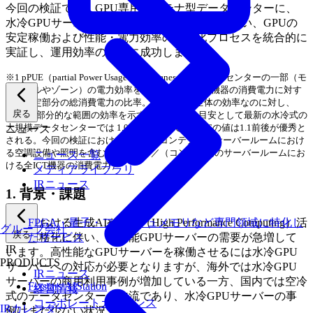
今回の検証では、GPU専用コンテナ型データセンターに、
水冷GPUサーバーの実機での商用動作確認を行い、GPUの
安定稼働および性能・電力効率の最適化プロセスを統合的に
実証し、運用効率の向上に成功しました。
※1 pPUE（partial Power Usage Effectiveness）：データセンターの一部（モ
ジュールやゾーン）の電力効率を示す指標で、ICT機器の消費電力に対す
る、特定部分の総消費電力の比率。PUEが施設全体の効率なのに対し、
戻る
pPUEは部分的な範囲の効率を示す。PUE全体の目安として最新の水冷式の
大規模データセンターでは 1.05～1.2程度で、pPUEの値は1.1前後が優秀と
ニュース
される。今回の検証におけるpPUE=（コンテナ内のサーバールームにおけ
る空調設備や照明を含む消費電力）／（コンテナ内のサーバールームにお
ニュース一覧
ける全ICT機器の消費電力）
メディアライブラリ
IRニュース
1.
背景・課題
FPGA・量子・フラッシュメモリなど専門領域に特化し
企業における生成AIやHPC（High Performance Computing）活
グループ会社
戻る
たサービス
用の本格化に伴い、高性能GPUサーバーの需要が急増して
IR
います。高性能なGPUサーバーを稼働させるには水冷GPU
PRODUCTS
サーバーへの対応が必要となりますが、海外では水冷GPU
IRニュース
サーバーの商用利用事例が増加している一方、国内では空冷
Fixstars AIStation
経営情報
式のデータセンターが主流であり、水冷GPUサーバーの事
コーポレートガバナンス
IRカレンダー
例はまだ少ない状況です。