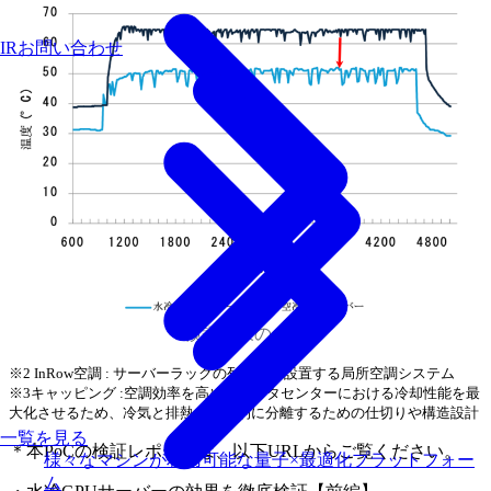
IRお問い合わせ
検証結果の一例
※2 InRow空調 : サーバーラックの列の間に設置する局所空調システム
※3キャッピング :空調効率を高め、データセンターにおける冷却性能を最
大化させるため、冷気と排熱を効率的に分離するための仕切りや構造設計
一覧を見る
＊本PoCの検証レポートは、以下URLからご覧ください。
様々なマシンが利用可能な量子×最適化プラットフォー
ム