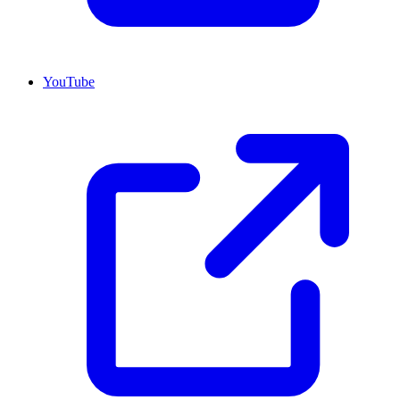
YouTube