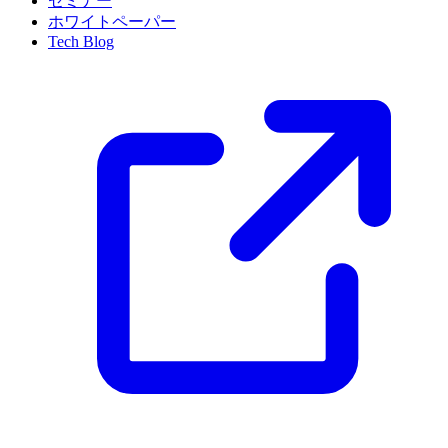
セミナー
ホワイトペーパー
Tech Blog