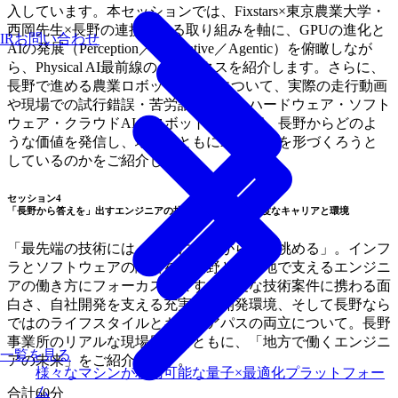
入しています。本セッションでは、Fixstars×東京農業大学・
西岡先生×長野の連携による取り組みを軸に、GPUの進化と
IRお問い合わせ
AIの発展（Perception／Generative／Agentic）を俯瞰しなが
ら、Physical AI最前線のトピックスを紹介します。さらに、
長野で進める農業ロボットのPoCについて、実際の走行動画
や現場での試行錯誤・苦労話を交え、ハードウェア・ソフト
ウェア・クラウドAIとロボットの連携が、長野からどのよ
うな価値を発信し、地域とともにAIの未来を形づくろうと
しているのかをご紹介します。
セッション4
「長野から答えを」出すエンジニアの挑戦：地方で築く高度なキャリアと環境
「最先端の技術には、地方にいながらでも挑める」。インフ
ラとソフトウェアの融合を、長野という地で支えるエンジニ
アの働き方にフォーカスします。高度な技術案件に携わる面
白さ、自社開発を支える充実した開発環境、そして長野なら
ではのライフスタイルとキャリアパスの両立について。長野
事業所のリアルな現場風景とともに、「地方で働くエンジニ
一覧を見る
アの未来」をご紹介します。
様々なマシンが利用可能な量子×最適化プラットフォー
ム
合計60分