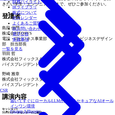
財務ハイライト
きたい学生・エンジニアの方まで、ぜひご参加ください。
IRライブラリ
株式について
登壇者
IRカレンダー
よくあるご質問
島田 佳門
IRお問い合わせ
株式会社TOSYS
電子公告
電設・ITビジネス事業部 データセンタービジネスデザイン
免責事項
部 担当部長
一覧を見る
羽田 哲
株式会社フィックスターズ
バイスプレジデント
野崎 雅章
株式会社フィックスターズ
バイスプレジデント
CSR
講演内容
届いてすぐにローカルLLMが使えるセキュアなAIオール
インワン環境
セッション1
Fixstars AIBooster
TOSYSデータセンターのご紹介