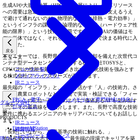
生成AIや大規模計算（HPC）の進展により、計算リソース
への需要は急速に高まっています。AIの進化を支えるうえ
で避けて通れないのが、物理的な「熱（排熱・電力効率）」
というインフラの課題と、論理的な「速度（ハードウェア性
能の限界）」という技術の課題です。いま、AIの価値はモ
デル単体ではなく、それを支える基盤全体で決まる時代に入
りました。
戻る
本セミナーでは、長野県で水冷・液浸冷却を備えた次世代コ
ニュース
ンテナ型データセンターを展開する株式会社TOSYSと、
CPU/GPUの性能を最大限に引き出す高速化技術を強みとす
ニュース一覧
る株式会社フィックスターズが登壇します。
メディアライブラリ
IRニュース
最先端の「インフラ」と、それを活かす「人」の技術力。さ
らに、農業ロボットなど実社会で実装・検証できる「フィー
FPGA・量子・フラッシュメモリなど専門領域に特化し
ルド」。この三位一体がどのように“価値あるAI”を生み出す
グループ会社
戻る
たサービス
のか、その最前線をご紹介します。また、長野で高度な技術
IR
案件に携わるエンジニアのキャリアパスについてもお話しし
PRODUCTS
ます。
IRニュース
Fixstars AIStation
経営情報
「長野にいながら、世界基準の技術に触れる。」
コーポレートガバナンス
IRカレンダー
地域産業のDXを志す方から、最先端の現場でキャリアを築