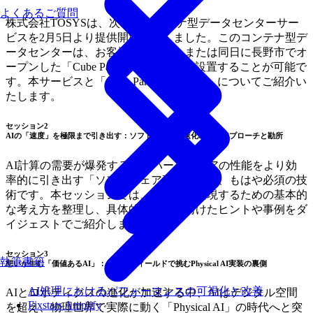
よくあるご質問
株式会社TOSYSは、次世代コンテナ型データセンターサー
ビスを2月5日より提供開始いたしました。このコンテナ型デ
ータセンターは、お客様の敷地内、または同日に長野市でオ
ープンした「Cube Park NAGANO」に設置することが可能で
す。本サービスと「Cube Park NAGANO」についてご紹介い
たします。
セッション2
AIの「速度」を極限まで引き出す：ソフトウェア高速化の基本アプローチと勘所
AI計算の需要が爆発する中、ハードウェアの性能をより効
率的に引き出す「ソフトウェア高速化」は、もはや必須の技
術です。本セッションでは、高速化を実現するための基本的
な考え方を整理し、具体的な改善に向けたヒントや事例をダ
イジェストでご紹介します。
セッション3
執筆書籍
想いが生む「価値あるAI」：長野のフィールドで挑むPhysical AI実装の裏側
AI処理におけるパフォーマンスの可視化と改善
AIとロボティクスの進化が加速する中、AIはデジタル空間
Fixstars Amplify
を超え、物理世界で実際に動く「Physical AI」の時代へと突