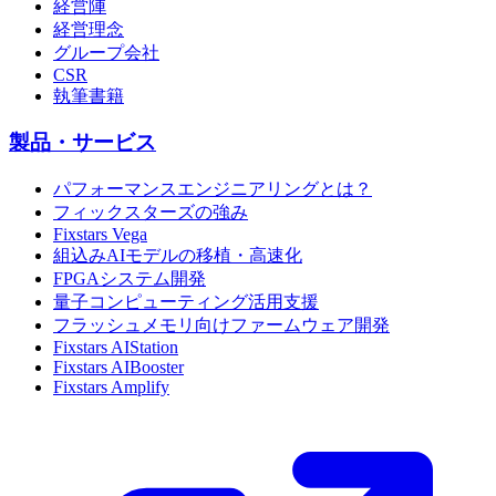
経営陣
経営理念
グループ会社
CSR
執筆書籍
製品・サービス
パフォーマンスエンジニアリングとは？
フィックスターズの強み
Fixstars Vega
組込みAIモデルの移植・高速化
FPGAシステム開発
量子コンピューティング活用支援
フラッシュメモリ向けファームウェア開発
Fixstars AIStation
Fixstars AIBooster
Fixstars Amplify