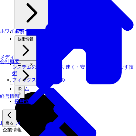
ホワイトペーパー
事例
技術情報
メディアライブラリ
会社概要
ニュース
システムの仕事を、より速く・安く・省エネでこなす技
術
フィックスターズの​強み
ホーム
IR
経営情報
採用情報
Tech Blog
戻る
企業情報