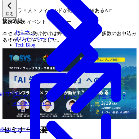
インフラ × 人 × フィールドが動かす"価値あるAI"
戻る
技術情報
2026-02-26
イベント・セミナー
セミナー
本セミナーの受け付けは終了いたしました。多数のお申込み
ホワイトペーパー
ありがとうございました。
Tech Blog
経営理念
AIモデルを、ターゲットハードウェアで最速にする
その他のサービス
セミナー概要
株式について