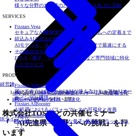
様々な分野のお客様のパフォーマンス向上に貢献
SERVICES
Fixstars Vega
セキュアなAI開発環境の構築からチームへの定着まで
組込みAIモデルの移植・高速化
AIモデルを、ターゲットハードウェアで最速にする
その他のサービス
FPGA・量子・フラッシュメモリなど専門領域に特化
したサービス
PRODUCTS
経営陣
Fixstars AIStation
届いてすぐにローカルLLMが使えるセキュアなAIオー
株式会社TOSYSとの共催セミナー『「AI先進県・長
セキュアなAI開発環境の構築からチームへの定着まで
ルインワン環境
野」への挑戦』を行います
組込みAIモデルの移植・高速化
Fixstars AIBooster
AI処理におけるパフォーマンスの可視化と改善
株式会社TOSYSとの共催セミナー
Fixstars Amplify
IRライブラリ
様々なマシンが利用可能な量子×最適化プラットフォ
『「AI先進県・長野」への挑戦』を行
ーム
います