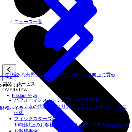
ニュース一覧
アクセス
様々な分野のお客様のパフォーマンス向上に貢献
戻る
製品・サービス
SERVICES
OVERVIEW
Fixstars Vega
パフォーマンスエンジニアリングとは？
システムの仕事を、より速く・安く・省エネでこなす
財務ハイライト
技術
フィックスターズの​強み
100社以上のお客様を支援しリピート率99％以上の評価
お客様事例