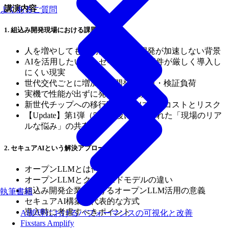
講演内容
よくあるご質問
1. 組込み開発現場における課題
人を増やしても、期待どおりに開発が加速しない背景
AIを活用したいが、セキュリティ要件が厳しく導入し
にくい現実
世代交代ごとに増加する開発・移植・検証負荷
実機で性能が出ずに発生する手戻り
新世代チップへの移行時に見えにくいコストとリスク
【Update】第1弾（5/19）後に寄せられた「現場のリア
ルな悩み」の共有
2. セキュアAIという解決アプローチ
オープンLLMとは何か
オープンLLMとクローズドモデルの違い
組込み開発企業におけるオープンLLM活用の意義
執筆書籍
セキュアAI構築の代表的な方式
導入時に考慮すべきポイント
AI処理におけるパフォーマンスの可視化と改善
Fixstars Amplify