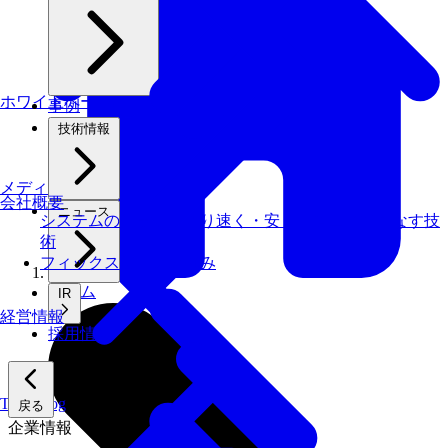
ホワイトペーパー
事例
技術情報
メディアライブラリ
会社概要
ニュース
システムの仕事を、より速く・安く・省エネでこなす技
術
フィックスターズの​強み
ホーム
IR
経営情報
採用情報
Tech Blog
戻る
企業情報