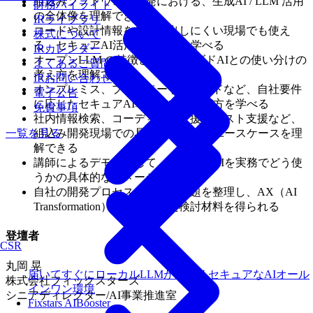
組込みソフトウェア開発における、生成AI / LLM 活用
財務ハイライト
の全体像を理解できる
IRライブラリ
コードや設計情報を外部に出しにくい現場でも使え
株式について
る、セキュアAI活用の考え方を学べる
IRカレンダー
オープンLLM の特徴と、クローズドAIとの使い分けの
よくあるご質問
考え方を理解できる
IRお問い合わせ
オンプレミス、プライベートクラウドなど、自社要件
電子公告
に応じたセキュアAI導入方式の選び方を学べる
免責事項
社内情報検索、コーディング支援、テスト支援など、
一覧を見る
組込み開発現場での具体的なAI活用ユースケースを理
解できる
講師によるデモを通じて、セキュアAIを実務でどう使
うかの具体的なイメージを持てる
自社の開発プロセスにおける課題を整理し、AX（AI
Transformation）推進に向けた検討材料を得られる
登壇者
CSR
丸岡 晃
届いてすぐにローカルLLMが使えるセキュアなAIオール
株式会社フィックスターズ
インワン環境
シニアディレクター/AI事業推進室
Fixstars AIBooster