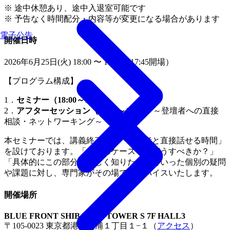
※ 途中休憩あり、途中入退室可能です
※ 予告なく時間配分・内容等が変更になる場合があります
電子公告
開催日時
2026年6月25日(火) 18:00 〜 19:30（17:45開場）
【プログラム構成】
1．
セミナー（18:00～19:00）
2．
アフターセッション（19:00～19:30）
～登壇者への直接
相談・ネットワーキング～
本セミナーでは、講義終了後に「登壇者と直接話せる時間」
を設けております。「自社のケースではどうすべきか？」
「具体的にこの部分を詳しく知りたい」といった個別の疑問
や課題に対し、専門家がその場でアドバイスいたします。
開催場所
BLUE FRONT SHIBAURA TOWER S 7F HALL3
〒105-0023 東京都港区芝浦１丁目１−１（
アクセス
）