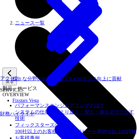
ニュース一覧
アクセス
様々な分野のお客様のパフォーマンス向上に貢献
戻る
製品・サービス
SERVICES
OVERVIEW
Fixstars Vega
パフォーマンスエンジニアリングとは？
システムの仕事を、より速く・安く・省エネでこなす
財務ハイライト
技術
フィックスターズの​強み
100社以上のお客様を支援しリピート率99％以上の評価
お客様事例