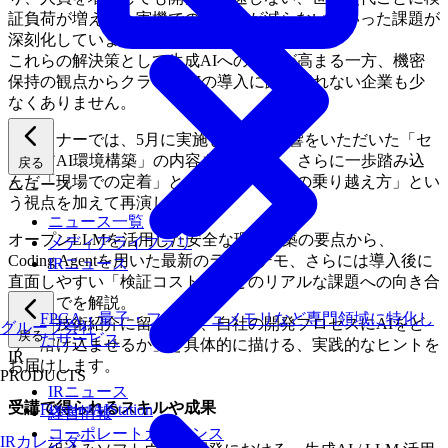
証負荷が増える、実機での手戻りが減らないといった課題が
深刻化しています。
これらの解決策として生成AIへの期待が高まる一方、機密
保持の観点からクラウドAIの導入に踏み切れない企業も少
なくありません。
本セミナーでは、5月に実施し大きな反響をいただいた「セ
キュアAI環境構築」の内容をベースに、さらに一歩踏み込
戻る
んだ「現場での定着」と「実運用での壁の乗り越え方」とい
ニュース
う視点を加えて再演します。
ニュース一覧
オープンLLMを活用した安全な環境構築の要点から、
メディアライブラリ
Coding Agentを用いた最新のライブデモ、さらには導入後に
IRニュース
直面しやすい「検証コスト」などのリアルな課題への向き合
い方までを解説。
FPGA・量子・フラッシュメモリなど専門領域に特化し
単なる技術紹介に留まらず、自社の開発プロセスにAIをど
グループ会社
戻る
たサービス
う「溶け込ませるか」を具体的に描ける、実践的なヒントを
IR
お届けします。
PRODUCTS
IRニュース
受講で得られるスキルや成果
Fixstars AIStation
経営情報
コーポレートガバナンス
IRカレンダー