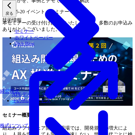
用するかを、事例とデモで具体的に解説
2026-05-20
イベント・セミナー
戻る
技術情報
本セミナーの受け付けは終了いたしました。多数のお申込み
ありがとうございました。
セミナー
ホワイトペーパー
Tech Blog
経営理念
AIモデルを、ターゲットハードウェアで最速にする
その他のサービス
セミナー概要
株式について
組込みソフトウェア開発の現場では、開発規模の増大によ
り、人員を増やしても開発が加速しない、世代交代ごとに検