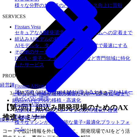
様々な分野のお客様のパフォーマンス向上に貢献
SERVICES
Fixstars Vega
セキュアなAI開発環境の構築からチームへの定着まで
組込みAIモデルの移植・高速化
AIモデルを、ターゲットハードウェアで最速にする
その他のサービス
FPGA・量子・フラッシュメモリなど専門領域に特化
したサービス
PRODUCTS
経営陣
Fixstars AIStation
届いてすぐにローカルLLMが使えるセキュアなAIオー
【第2回】組込み開発現場のためのAX推進セミナー
セキュアなAI開発環境の構築からチームへの定着まで
ルインワン環境
組込みAIモデルの移植・高速化
Fixstars AIBooster
【第2回】組込み開発現場のためのAX
AI処理におけるパフォーマンスの可視化と改善
推進セミナー
Fixstars Amplify
IRライブラリ
様々なマシンが利用可能な量子×最適化プラットフォ
ーム
コードや設計情報を外に出さずに、開発現場でAIをどう活