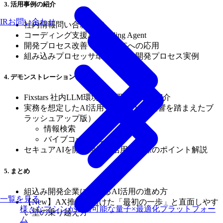
3. 活用事例の紹介
IRお問い合わせ
社内情報問い合わせAI
コーディング支援AI / Coding Agent
開発プロセス改善・知見共有への応用
組み込みプロセッサ環境向けの開発プロセス実例
4. デモンストレーション
Fixstars 社内LLM環境の利用イメージ紹介
実務を想定したAI活用デモ（5/19の反響を踏まえたブ
ラッシュアップ版）
情報検索
バイブコーディング
セキュアAIを開発現場で活用する際のポイント解説
5. まとめ
組込み開発企業におけるAI活用の進め方
一覧を見る
【New】AX推進に向けた「最初の一歩」と直面しやす
様々なマシンが利用可能な量子×最適化プラットフォー
い壁の乗り越え方
ム