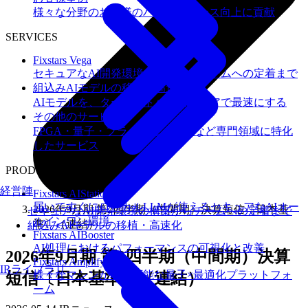
様々な分野のお客様のパフォーマンス向上に貢献
SERVICES
Fixstars Vega
セキュアなAI開発環境の構築からチームへの定着まで
組込みAIモデルの移植・高速化
AIモデルを、ターゲットハードウェアで最速にする
その他のサービス
FPGA・量子・フラッシュメモリなど専門領域に特化
したサービス
PRODUCTS
経営陣
Fixstars AIStation
届いてすぐにローカルLLMが使えるセキュアなAIオー
2026年9月期 第2四半期（中間期）決算短信〔日本基
セキュアなAI開発環境の構築からチームへの定着まで
ルインワン環境
準〕（連結）
組込みAIモデルの移植・高速化
Fixstars AIBooster
AI処理におけるパフォーマンスの可視化と改善
2026年9月期 第2四半期（中間期）決算
Fixstars Amplify
IRライブラリ
様々なマシンが利用可能な量子×最適化プラットフォ
短信〔日本基準〕（連結）
ーム