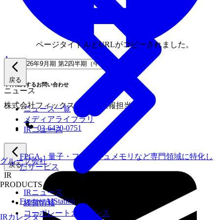
ページタイトルとURLがコピーされました。
戻る
本件に関するお問い合わせ
ニュース
株式会社フィックスターズ 広報担当
ニュース一覧
メディアライブラリ
03-6420-0751
IRニュース
FPGA・量子・フラッシュメモリなど専門領域に特化し
グループ会社
戻る
たサービス
IR
PRODUCTS
IRニュース
Fixstars AIStation
経営情報
コーポレートガバナンス
IRカレンダー