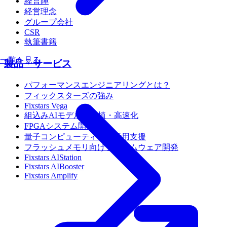
経営陣
経営理念
グループ会社
CSR
執筆書籍
一覧を見る
製品・サービス
パフォーマンスエンジニアリングとは？
フィックスターズの強み
Fixstars Vega
組込みAIモデルの移植・高速化
FPGAシステム開発
量子コンピューティング活用支援
フラッシュメモリ向けファームウェア開発
Fixstars AIStation
Fixstars AIBooster
Fixstars Amplify