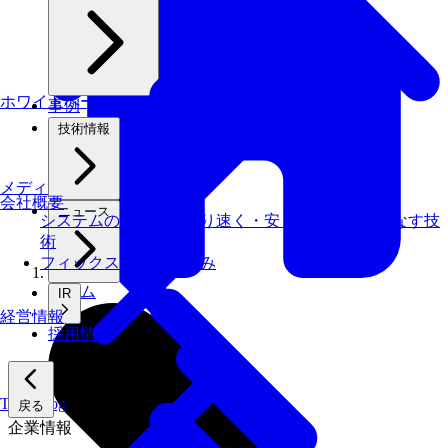
ホワイトペーパー
事例
技術情報
メディアライブラリ
会社概要
ニュース
システムの仕事を、より速く・安く・省エネでこなす技
術
フィックスターズの​強み
ホーム
IR
経営情報
採用情報
Tech Blog
戻る
企業情報