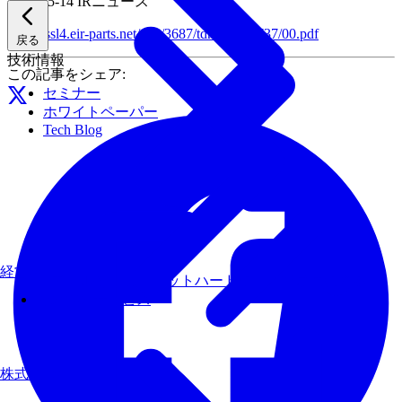
2026-05-14
IRニュース
https://ssl4.eir-parts.net/doc/3687/tdnet/2812737/00.pdf
戻る
技術情報
この記事をシェア:
セミナー
ホワイトペーパー
Tech Blog
経営理念
AIモデルを、ターゲットハードウェアで最速にする
その他のサービス
株式について