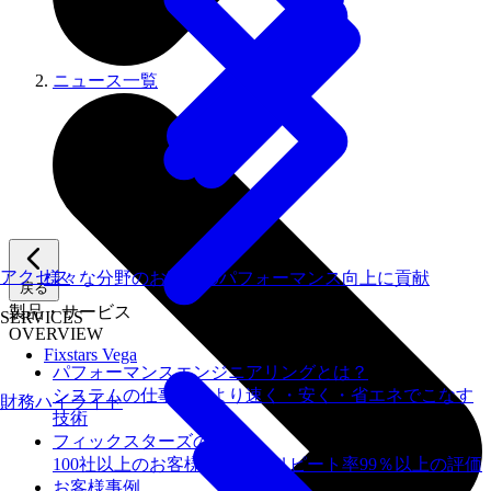
ニュース一覧
アクセス
様々な分野のお客様のパフォーマンス向上に貢献
戻る
製品・サービス
SERVICES
OVERVIEW
Fixstars Vega
パフォーマンスエンジニアリングとは？
システムの仕事を、より速く・安く・省エネでこなす
財務ハイライト
技術
フィックスターズの​強み
100社以上のお客様を支援しリピート率99％以上の評価
お客様事例