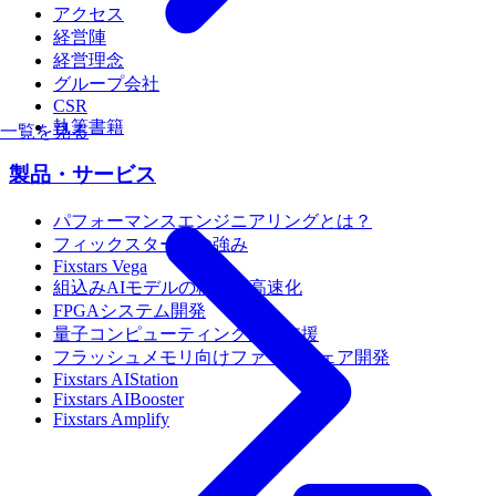
アクセス
経営陣
経営理念
グループ会社
CSR
執筆書籍
一覧を見る
製品・サービス
パフォーマンスエンジニアリングとは？
フィックスターズの強み
Fixstars Vega
組込みAIモデルの移植・高速化
FPGAシステム開発
量子コンピューティング活用支援
フラッシュメモリ向けファームウェア開発
Fixstars AIStation
Fixstars AIBooster
Fixstars Amplify