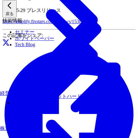
2026-05-29
プレスリリース
戻る
技術情報
https://amplify.fixstars.com/ja/news/1538/
セミナー
この記事をシェア:
ホワイトペーパー
Tech Blog
経営理念
AIモデルを、ターゲットハードウェアで最速にする
その他のサービス
株式について