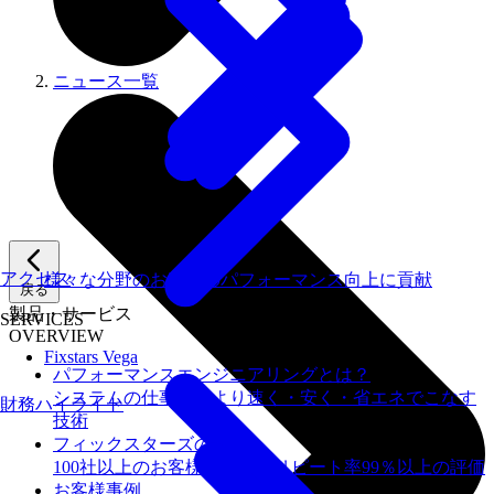
ニュース一覧
アクセス
様々な分野のお客様のパフォーマンス向上に貢献
戻る
製品・サービス
SERVICES
OVERVIEW
Fixstars Vega
パフォーマンスエンジニアリングとは？
システムの仕事を、より速く・安く・省エネでこなす
財務ハイライト
技術
フィックスターズの​強み
100社以上のお客様を支援しリピート率99％以上の評価
お客様事例