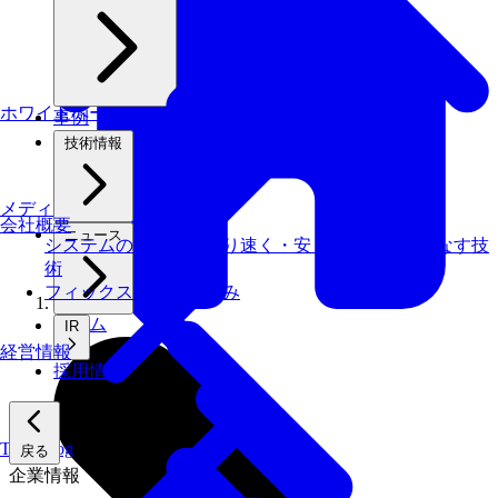
ホワイトペーパー
事例
技術情報
メディアライブラリ
会社概要
ニュース
システムの仕事を、より速く・安く・省エネでこなす技
術
フィックスターズの​強み
ホーム
IR
経営情報
採用情報
Tech Blog
戻る
企業情報