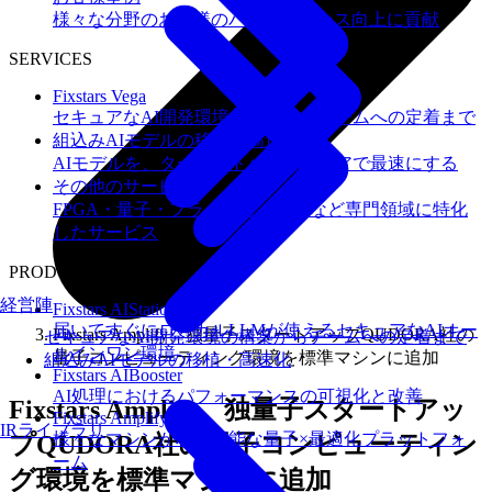
様々な分野のお客様のパフォーマンス向上に貢献
SERVICES
Fixstars Vega
セキュアなAI開発環境の構築からチームへの定着まで
組込みAIモデルの移植・高速化
AIモデルを、ターゲットハードウェアで最速にする
その他のサービス
FPGA・量子・フラッシュメモリなど専門領域に特化
したサービス
PRODUCTS
経営陣
Fixstars AIStation
届いてすぐにローカルLLMが使えるセキュアなAIオー
Fixstars Amplify、独量子スタートアップQUDORA社の
セキュアなAI開発環境の構築からチームへの定着まで
ルインワン環境
量子コンピューティング環境を標準マシンに追加
組込みAIモデルの移植・高速化
Fixstars AIBooster
AI処理におけるパフォーマンスの可視化と改善
Fixstars Amplify、独量子スタートアッ
Fixstars Amplify
IRライブラリ
様々なマシンが利用可能な量子×最適化プラットフォ
プQUDORA社の量子コンピューティン
ーム
グ環境を標準マシンに追加