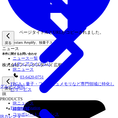
ページタイトルとURLがコピーされました。
戻る
ニュース
本件に関するお問い合わせ
ニュース一覧
メディアライブラリ
株式会社フィックスターズ 広報担当
IRニュース
03-6420-0751
FPGA・量子・フラッシュメモリなど専門領域に特化し
グループ会社
戻る
たサービス
IR
PRODUCTS
IRニュース
Fixstars AIStation
経営情報
コーポレートガバナンス
IRカレンダー