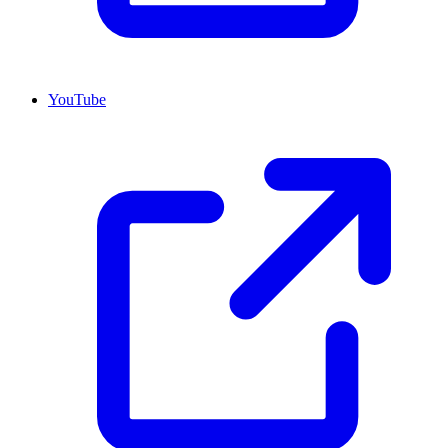
YouTube