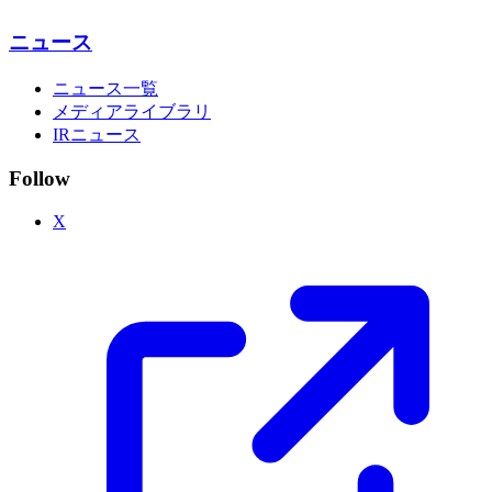
ニュース
ニュース一覧
メディアライブラリ
IRニュース
Follow
X