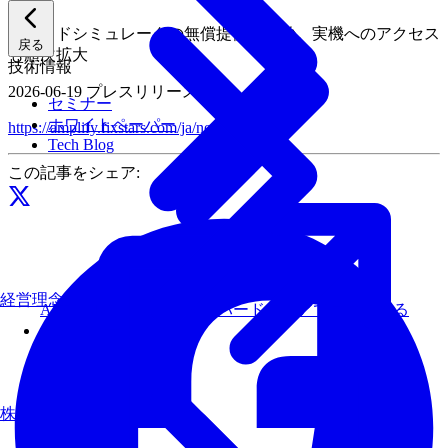
クラウドシミュレータの無償提供を開始。実機へのアクセス
戻る
も順次拡大
技術情報
2026-06-19
プレスリリース
セミナー
ホワイトペーパー
https://amplify.fixstars.com/ja/news/1688/
Tech Blog
この記事をシェア:
経営理念
AIモデルを、ターゲットハードウェアで最速にする
その他のサービス
株式について