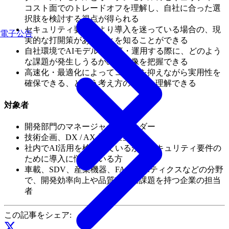
コスト面でのトレードオフを理解し、自社に合った選
択肢を検討する視点が得られる
セキュリティ要件により導入を迷っている場合の、現
電子公告
実的な打開策があることを知ることができる
自社環境でAIモデルを構築・運用する際に、どのよう
な課題が発生しうるかの全体像を把握できる
高速化・最適化によってコストを抑えながら実用性を
確保できる、という考え方の存在を理解できる
対象者
開発部門のマネージャー、リーダー
技術企画、DX / AX 推進担当者
社内でAI活用を検討しているが、セキュリティ要件の
ために導入に悩んでいる方
車載、SDV、産業機器、FA、ロボティクスなどの分野
で、開発効率向上や品質改善に課題を持つ企業の担当
者
この記事をシェア: