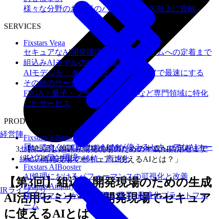
様々な分野のお客様のパフォーマンス向上に貢献
SERVICES
Fixstars Vega
セキュアなAI開発環境の構築からチームへの定着まで
組込みAIモデルの移植・高速化
AIモデルを、ターゲットハードウェアで最速にする
その他のサービス
FPGA・量子・フラッシュメモリなど専門領域に特化
したサービス
PRODUCTS
経営陣
Fixstars AIStation
届いてすぐにローカルLLMが使えるセキュアなAIオー
セキュアなAI開発環境の構築からチームへの定着まで
【第3回】組込み開発現場のための生成AI活用セミナ
ルインワン環境
組込みAIモデルの移植・高速化
ー 「開発現場でセキュアに使えるAIとは？」
Fixstars AIBooster
AI処理におけるパフォーマンスの可視化と改善
【第3回】組込み開発現場のための生成
Fixstars Amplify
IRライブラリ
様々なマシンが利用可能な量子×最適化プラットフォ
AI活用セミナー 「開発現場でセキュア
ーム
に使えるAIとは？」