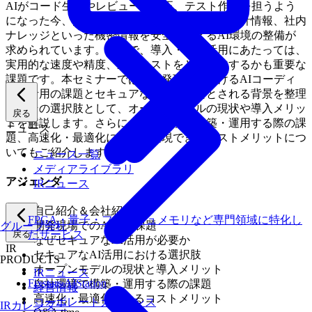
AIがコード生成やレビュー、修正、テスト作成を担うよう
になった今、開発業務で扱うソースコードや設計情報、社内
ナレッジといった機密情報を安全に扱えるAI環境の整備が
求められています。一方で、導入・本格活用にあたっては、
実用的な速度や精度、運用コストをどう両立するかも重要な
課題です。本セミナーでは、開発現場におけるAIコーディ
ング活用の課題とセキュアな利用が必要とされる背景を整理
し、その選択肢として、オープンモデルの現状や導入メリッ
戻る
トを解説します。さらに、自社環境で構築・運用する際の課
ニュース
題、高速化・最適化によって実現できるコストメリットにつ
いてもご紹介します。
ニュース一覧
メディアライブラリ
アジェンダ
IRニュース
自己紹介＆会社紹介
FPGA・量子・フラッシュメモリなど専門領域に特化し
開発現場でのAI活用課題
グループ会社
戻る
たサービス
なぜセキュアなAI活用が必要か
IR
セキュアなAI活用における選択肢
PRODUCTS
オープンモデルの現状と導入メリット
IRニュース
Fixstars AIStation
自社環境で構築・運用する際の課題
経営情報
高速化・最適化によるコストメリット
コーポレートガバナンス
IRカレンダー