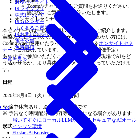
Q&A time
財務ハイライト
Zoomのチャットからご質問をお送りください。
IRライブラリ
講演後、ご質問順に回答いたします。
株式について
オンサイトセミナーのご案内
IRカレンダー
よくあるご質問
本セミナーでは一般的な選択肢や考え方をご紹介します。
IRお問い合わせ
実際のデモをご覧いただきながら理解を深めたい方には、
電子公告
Coding Agentを用いたライブデモを実施する
オンサイトセミ
免責事項
ナー
もご用意しています。（※次回10月頃開催予定）
あわせてご参加いただくことで、自社の開発現場でAIをど
一覧を見る
う活かせるか、より具体的なイメージを持っていただけま
す。
日程
2026年8月4日（火）16時～約1時間
※ 途中休憩あり、途中入退室可能です
CSR
※ 予告なく時間配分・内容等が変更になる場合があります
届いてすぐにローカルLLMが使えるセキュアなAIオール
形式
インワン環境
Fixstars AIBooster