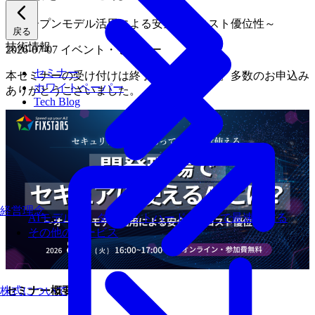
～オープンモデル活用による安全性とコスト優位性～
戻る
技術情報
2026-07-07
イベント・セミナー
セミナー
本セミナーの受け付けは終了いたしました。多数のお申込み
ホワイトペーパー
ありがとうございました。
Tech Blog
経営理念
AIモデルを、ターゲットハードウェアで最速にする
その他のサービス
株式について
セミナー概要