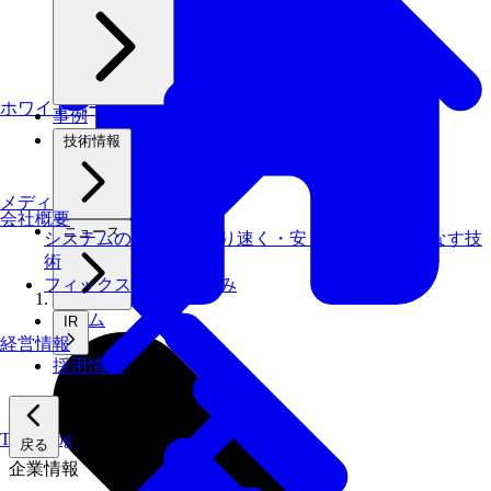
ホワイトペーパー
事例
技術情報
メディアライブラリ
会社概要
ニュース
システムの仕事を、より速く・安く・省エネでこなす技
術
フィックスターズの​強み
ホーム
IR
経営情報
採用情報
Tech Blog
戻る
企業情報