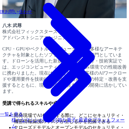
IRお問い合わせ
八木 武尊
株式会社フィックスターズ
アドバンストシニアエンジニア
CPU・GPUやベクトルコンピュータなど、多様なアーキテ
クチャを対象としたソフトウェア高速化を専門としていま
す。ドローンを活用した新規事業の立ち上げ・技術実証で
は、エッジコンピューティング・組み込み環境での性能改善
に携わりました。現在はFDEとして、お客様のAIワークロー
ドや運用要件を技術的に解釈し、性能課題の特定・改善を支
援するとともに、現場で得た知見を製品の開発に活かしてい
ます。
受講で得られるスキルや成果
一覧を見る
開発現場でAIを活用する際に、どこにセキュリティ・
様々なマシンが利用可能な量子×最適化プラットフォー
機密情報漏洩のリスクが生じるかを把握できる
ム
クローズドモデルとオープンモデルのセキュリティ・