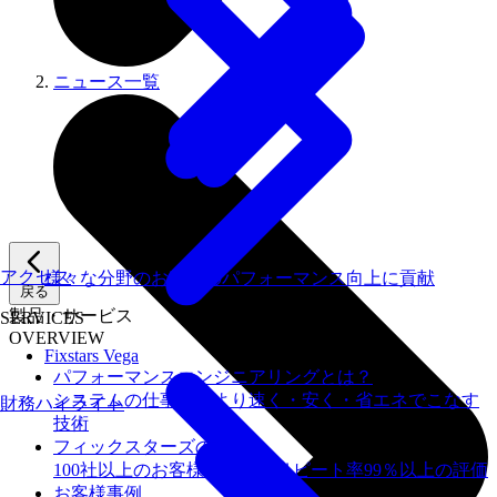
ニュース一覧
アクセス
様々な分野のお客様のパフォーマンス向上に貢献
戻る
製品・サービス
SERVICES
OVERVIEW
Fixstars Vega
パフォーマンスエンジニアリングとは？
システムの仕事を、より速く・安く・省エネでこなす
財務ハイライト
技術
フィックスターズの​強み
100社以上のお客様を支援しリピート率99％以上の評価
お客様事例