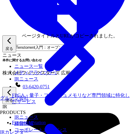
ページタイトルとURLがコピーされました。
戻る
ニュース
本件に関するお問い合わせ
ニュース一覧
メディアライブラリ
株式会社フィックスターズ 広報担当
IRニュース
03-6420-0751
FPGA・量子・フラッシュメモリなど専門領域に特化し
グループ会社
戻る
たサービス
IR
PRODUCTS
IRニュース
Fixstars AIStation
経営情報
コーポレートガバナンス
IRカレンダー