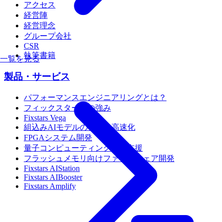
アクセス
経営陣
経営理念
グループ会社
CSR
執筆書籍
一覧を見る
製品・サービス
パフォーマンスエンジニアリングとは？
フィックスターズの強み
Fixstars Vega
組込みAIモデルの移植・高速化
FPGAシステム開発
量子コンピューティング活用支援
フラッシュメモリ向けファームウェア開発
Fixstars AIStation
Fixstars AIBooster
Fixstars Amplify