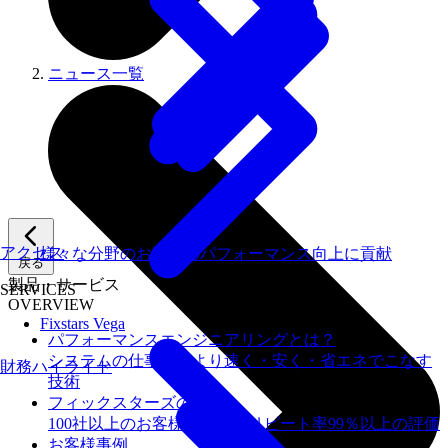
ニュース一覧
アクセス
様々な分野のお客様のパフォーマンス向上に貢献
戻る
製品・サービス
SERVICES
OVERVIEW
Fixstars Vega
パフォーマンスエンジニアリングとは？
システムの仕事を、より速く・安く・省エネでこなす
財務ハイライト
技術
フィックスターズの​強み
100社以上のお客様を支援しリピート率99％以上の評価
お客様事例