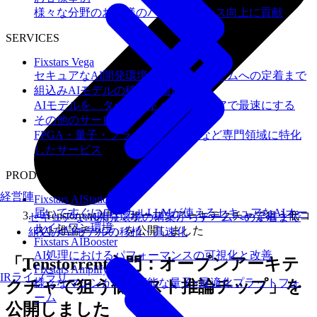
様々な分野のお客様のパフォーマンス向上に貢献
SERVICES
Fixstars Vega
セキュアなAI開発環境の構築からチームへの定着まで
組込みAIモデルの移植・高速化
AIモデルを、ターゲットハードウェアで最速にする
その他のサービス
FPGA・量子・フラッシュメモリなど専門領域に特化
したサービス
PRODUCTS
経営陣
Fixstars AIStation
届いてすぐにローカルLLMが使えるセキュアなAIオー
「Tenstorrent入門：オープンアーキテクチャで狙う低コ
セキュアなAI開発環境の構築からチームへの定着まで
ルインワン環境
スト推論チップ」を公開しました
組込みAIモデルの移植・高速化
Fixstars AIBooster
AI処理におけるパフォーマンスの可視化と改善
「Tenstorrent入門：オープンアーキテ
Fixstars Amplify
IRライブラリ
様々なマシンが利用可能な量子×最適化プラットフォ
クチャで狙う低コスト推論チップ」を
ーム
公開しました