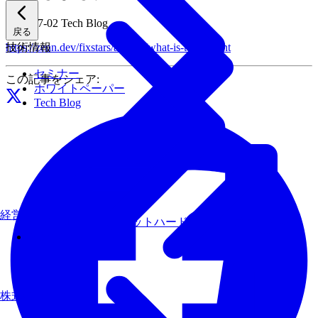
2026-07-02
Tech Blog
戻る
技術情報
https://zenn.dev/fixstars/articles/what-is-tenstorrent
セミナー
この記事をシェア:
ホワイトペーパー
Tech Blog
経営理念
AIモデルを、ターゲットハードウェアで最速にする
その他のサービス
株式について