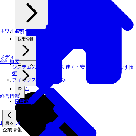
ホワイトペーパー
事例
技術情報
メディアライブラリ
会社概要
ニュース
システムの仕事を、より速く・安く・省エネでこなす技
術
フィックスターズの​強み
ホーム
IR
経営情報
採用情報
Tech Blog
戻る
企業情報