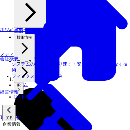
ホワイトペーパー
事例
技術情報
メディアライブラリ
会社概要
ニュース
システムの仕事を、より速く・安く・省エネでこなす技
術
フィックスターズの​強み
ホーム
IR
経営情報
採用情報
Tech Blog
戻る
企業情報