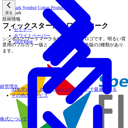
Wordmark
Symbol
Colors
Product logos
Wordmark
戻る
技術情報
フィックスターズのワードマーク
セミナー
ホワイトペーパー
シンボルとワードマークを組み合わせたロゴです。明るい背
Tech Blog
景用のフルカラー版と、暗い背景用の明色版の2種類があり
ます。
経営理念
AIモデルを、ターゲットハードウェアで最速にする
その他のサービス
株式について