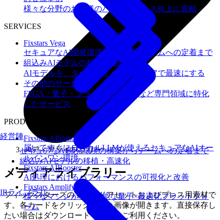
様々な分野のお客様のパフォーマンス向上に貢献
SERVICES
Fixstars Vega
セキュアなAI開発環境の構築からチームへの定着まで
組込みAIモデルの移植・高速化
AIモデルを、ターゲットハードウェアで最速にする
その他のサービス
FPGA・量子・フラッシュメモリなど専門領域に特化
したサービス
PRODUCTS
経営陣
Fixstars AIStation
届いてすぐにローカルLLMが使えるセキュアなAIオー
メディアライブラリー
セキュアなAI開発環境の構築からチームへの定着まで
ルインワン環境
組込みAIモデルの移植・高速化
Fixstars AIBooster
メディアライブラリー
AI処理におけるパフォーマンスの可視化と改善
Fixstars Amplify
IRライブラリ
フィックスターズのブランドアセットおよびプレス用素材で
様々なマシンが利用可能な量子×最適化プラットフォ
す。各カードをクリックすると画像が開きます。直接保存し
ーム
たい場合はダウンロードリンクをご利用ください。