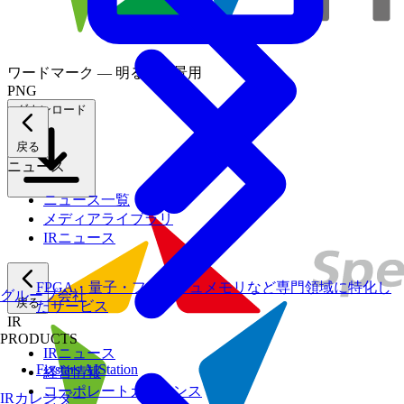
ワードマーク — 明るい背景用
PNG
ダウンロード
戻る
ニュース
ニュース一覧
メディアライブラリ
IRニュース
FPGA・量子・フラッシュメモリなど専門領域に特化し
グループ会社
戻る
たサービス
IR
PRODUCTS
IRニュース
Fixstars AIStation
経営情報
コーポレートガバナンス
IRカレンダー