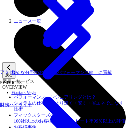
ニュース一覧
アクセス
様々な分野のお客様のパフォーマンス向上に貢献
戻る
製品・サービス
SERVICES
OVERVIEW
Fixstars Vega
パフォーマンスエンジニアリングとは？
システムの仕事を、より速く・安く・省エネでこなす
財務ハイライト
技術
フィックスターズの​強み
100社以上のお客様を支援しリピート率99％以上の評価
お客様事例