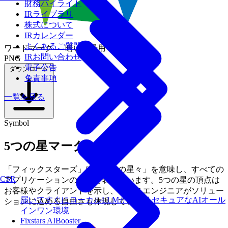
財務ハイライト
IRライブラリ
株式について
IRカレンダー
よくあるご質問
ワードマーク — 暗い背景用
IRお問い合わせ
PNG
電子公告
ダウンロード
免責事項
一覧を見る
Symbol
5つの星マーク
「フィックスターズ」は「不動の星々」を意味し、すべての
CSR
アプリケーションの中心を表しています。5つの星の頂点は
お客様やクライアントを示し、また各エンジニアがソリュー
届いてすぐにローカルLLMが使えるセキュアなAIオール
ションに込める自由さも体現しています。
インワン環境
Fixstars AIBooster