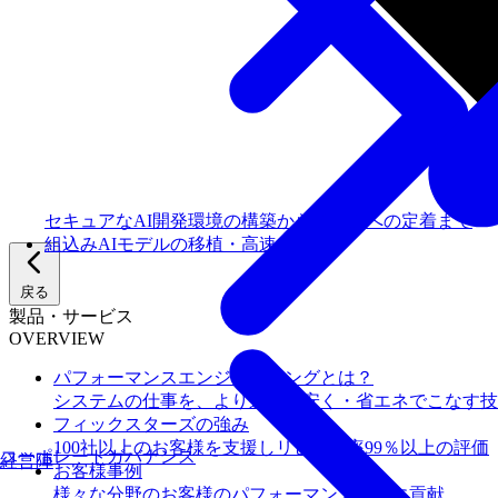
セキュアなAI開発環境の構築からチームへの定着まで
組込みAIモデルの移植・高速化
戻る
製品・サービス
OVERVIEW
パフォーマンスエンジニアリングとは？
システムの仕事を、より速く・安く・省エネでこなす技
フィックスターズの​強み
100社以上のお客様を支援しリピート率99％以上の評価
コーポレートガバナンス
経営陣
お客様事例
様々な分野のお客様のパフォーマンス向上に貢献