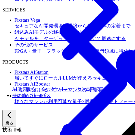
SERVICES
Fixstars Vega
セキュアなAI開発環境の構築からチームへの定着まで
組込みAIモデルの移植・高速化
AIモデルを、ターゲットハードウェアで最速にする
その他のサービス
FPGA・量子・フラッシュメモリなど専門領域に特化し
PRODUCTS
Fixstars AIStation
届いてすぐにローカルLLMが使えるセキュアなAIオー
Fixstars AIBooster
AIモデルを、ターゲットハードウェアで最速にする
AI処理におけるパフォーマンスの可視化と改善
その他のサービス
Fixstars Amplify
様々なマシンが利用可能な量子×最適化プラットフォー
戻る
技術情報