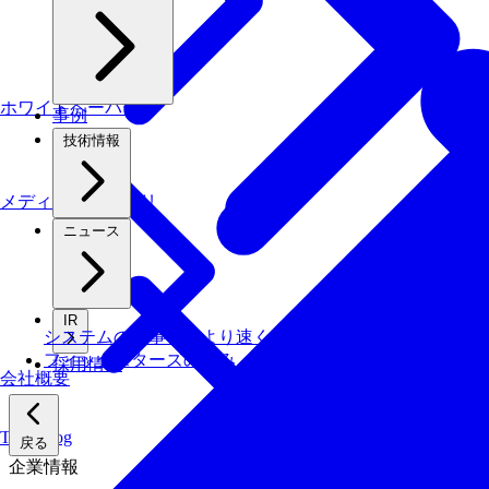
ホワイトペーパー
事例
技術情報
メディアライブラリ
ニュース
IR
システムの仕事を、より速く・安く・省エネでこなす技
フィックスターズの​強み
採用情報
会社概要
Tech Blog
戻る
企業情報